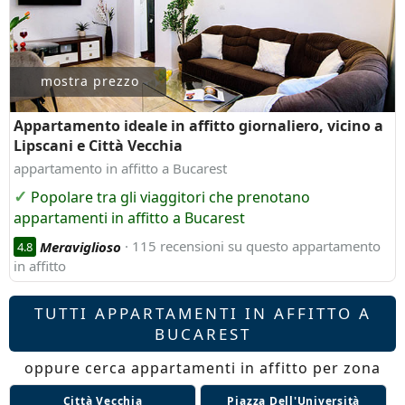
mostra prezzo
Appartamento ideale in affitto giornaliero, vicino a
Lipscani e Città Vecchia
appartamento in affitto a Bucarest
Popolare tra gli viaggitori che prenotano
appartamenti in affitto a Bucarest
Meraviglioso
· 115 recensioni su questo appartamento
4.8
in affitto
TUTTI APPARTAMENTI IN AFFITTO A
BUCAREST
oppure cerca appartamenti in affitto per zona
Città Vecchia
Piazza Dell'Università