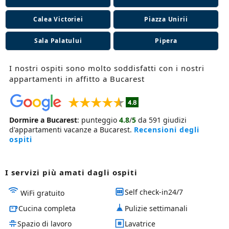
Calea Victoriei
Piazza Unirii
Sala Palatului
Pipera
I nostri ospiti sono molto soddisfatti con i nostri
appartamenti in affitto a Bucarest
Dormire a Bucarest
:
punteggio
4.8
/
5
da
591
giudizi
d'appartamenti vacanze a Bucarest
.
Recensioni degli
ospiti
I servizi più amati dagli ospiti
Self check-in24/7
WiFi gratuito
Cucina completa
Pulizie settimanali
Spazio di lavoro
Lavatrice