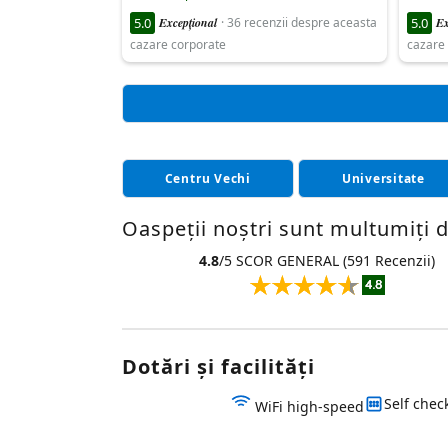
5.0
Excepţional
· 36 recenzii despre aceasta
5.0
Ex
cazare corporate
cazare
Centru Vechi
Universitate
Oaspeţii noștri sunt multumiţi d
4.8
/5 SCOR GENERAL (591 Recenzii)
Dotări și facilităţi
Self chec
WiFi high-speed