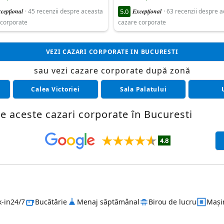
cepţional
· 45 recenzii despre aceasta
5.0
Excepţional
· 63 recenzii despre 
 corporate
cazare corporate
VEZI CAZARI CORPORATE IN BUCURESTI
sau vezi cazare corporate după zonă
Calea Victoriei
Sala Palatului
e aceste cazari corporate în Bucuresti
k-in24/7
Bucătărie
Menaj săptămânal
Birou de lucru
Mași