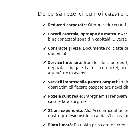
De ce să rezervi cu noi cazare 
Reduceri corporate
: Oferim reduceri în f
Locații centrale, aproape de metrou
:
Acce
bine conectată zonă din capitală. Diverse
Contracte și viză
: Documente solicitate d
domeniu!
Servicii hoteliere
: Transfer de la aeroport
depozitare bagaje. La fel ca un hotel, poț
anunță-ne în avans.
Servicii ireproșabile pentru oaspeți
: În 
doar! Știm că fiecare oaspete are nevoi dif
Pozele sunt reale
: Intreținem și renovăm
cazare fără surprize!
22 ani experiență
: Alia Accommodation es
nostru profesionist te va ajuta să ai cea 
Plata lunară
: Poți plăti prin card de cred