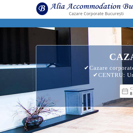
Cazare Corporate București
CAZ
✔Cazare corporate,
✔CENTRU: Univ
C