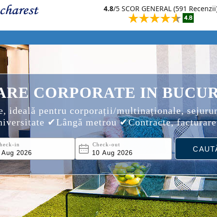
4.8
/5 SCOR GENERAL (591 Recenzii
ARE CORPORATE IN BUCUR
 ideală pentru corporații/multinaționale, sejuru
ersitate ✔Lângă metrou ✔Contracte, facturare s
heck-in
Check-out