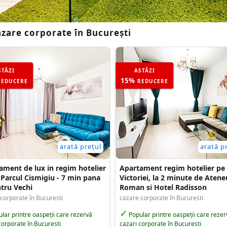
azare corporate în București
STĂZI
ASTĂZI
15%
EDUCERE
REDUCERE
arată prețul
arată p
ament de lux in regim hotelier
Apartament regim hotelier pe 
 Parcul Cismigiu - 7 min pana
Victoriei, la 2 minute de Atene
ntru Vechi
Roman si Hotel Radisson
corporate în Bucuresti
cazare corporate în Bucuresti
lar printre oaspeții care rezervă
Popular printre oaspeții care rezer
corporate în Bucuresti
cazari corporate în Bucuresti