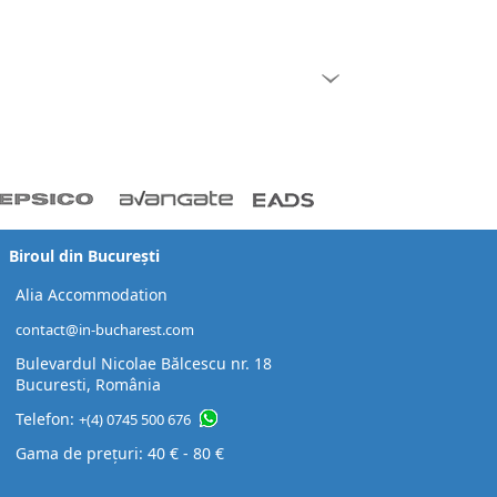
Biroul din București
Alia Accommodation
contact@in-bucharest.com
Bulevardul Nicolae Bălcescu nr. 18
Bucuresti, România
Telefon:
+(4) 0745 500 676
Gama de prețuri: 40 € - 80 €