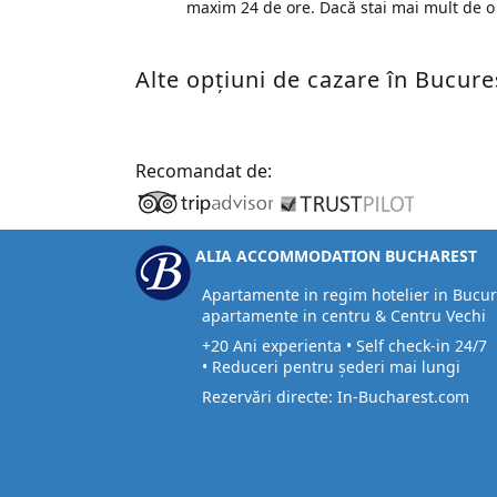
maxim 24 de ore. Dacă stai mai mult de o l
Alte opțiuni de cazare în Bucure
Recomandat de:
ALIA ACCOMMODATION BUCHAREST
Apartamente in regim hotelier in Bucur
apartamente in centru & Centru Vechi
+20 Ani experienta • Self check-in 24/7
• Reduceri pentru șederi mai lungi
Rezervări directe: In-Bucharest.com