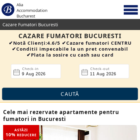
Alia
Accommodation
Bucharest
Cazare Fumatori Bucuresti
CAZARE FUMATORI BUCURESTI
✔Notă Clienţi:4.6/5 ✔Cazare fumatori CENTRU
✔Conditii impecabile la un pret convenabil
✔Plata la sosire cu cash sau card
Check-in
Check-out
Cele mai rezervate apartamente pentru
fumatori in Bucuresti
ASTĂZI
10%
REDUCERE