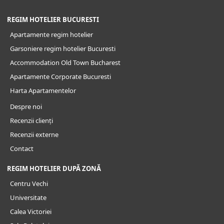
REGIM HOTELIER BUCURESTI
Apartamente regim hotelier
Garsoniere regim hotelier Bucuresti
Accommodation Old Town Bucharest
Apartamente Corporate Bucuresti
Harta Apartamentelor
Despre noi
Recenzii clienți
Recenzii externe
Contact
REGIM HOTELIER DUPĂ ZONĂ
Centru Vechi
Universitate
Calea Victoriei