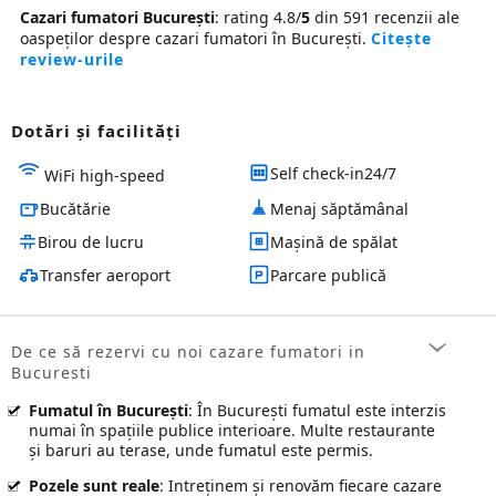
Cazari fumatori București
:
rating
4.8
/
5
din
591
recenzii ale
oaspeților despre cazari fumatori în București.
Citește
review-urile
Dotări și facilităţi
Self check-in24/7
WiFi high-speed
Bucătărie
Menaj săptămânal
Birou de lucru
Mașină de spălat
Transfer aeroport
Parcare publică
De ce să rezervi cu noi cazare fumatori in
Bucuresti
Fumatul în București
: În București fumatul este interzis
numai în spațiile publice interioare. Multe restaurante
și baruri au terase, unde fumatul este permis.
Pozele sunt reale
: Intreținem și renovăm fiecare cazare