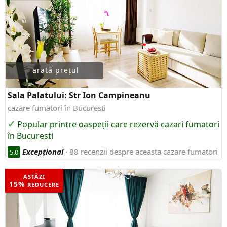
arată prețul
Sala Palatului:
Str Ion Campineanu
cazare fumatori în Bucuresti
Popular printre oaspeții care rezervă cazari fumatori
în Bucuresti
Excepţional
· 88 recenzii despre aceasta cazare fumatori
5.0
ASTĂZI
15%
REDUCERE