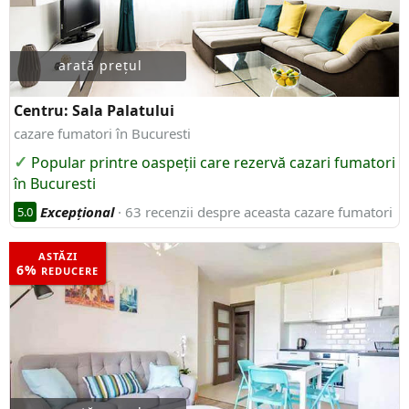
arată prețul
Centru:
Sala Palatului
cazare fumatori în Bucuresti
Popular printre oaspeții care rezervă cazari fumatori
în Bucuresti
Excepţional
· 63 recenzii despre aceasta cazare fumatori
5.0
ASTĂZI
6%
REDUCERE