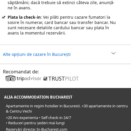
săptămâni; dacă trebuie să extinzi câteva zile, anunță-
ne în avans.
Plata la check-in
: Vei plăti pentru cazare fumatori la
sosire în numerar, card bancar sau transfer bancar. Nu
sunt necesare detaliile cardului bancar sau plata în
avans la momentul rezervării.
Alte opțiuni de cazare în București
Recomandat de:
ALIA ACCOMMODATION BUCHAREST
Apartamente in regim hotelier in Bucuresti. +30 apartamente in centru
& Centru Vechi
+20 Ani experienta • Self check-in 24/7
• Reduceri pentru șederi mai lungi
Rezervări directe: In-Bucharest.com