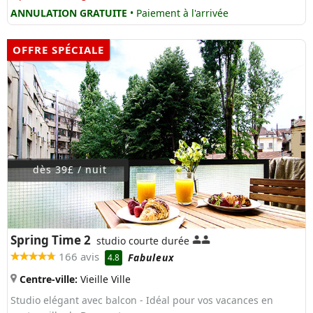
ANNULATION GRATUITE
• Paiement à l'arrivée
OFFRE SPÉCIALE
dès 39£ / nuit
Spring Time 2
studio courte durée
166 avis
Fabuleux
4.8
Centre-ville:
Vieille Ville
Studio elégant avec balcon - Idéal pour vos vacances en