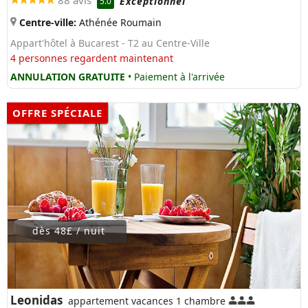
88 avis
Exceptionnel
5.0
Centre-ville:
Athénée Roumain
Appart'hôtel à Bucarest - T2 au Centre-Ville
4 personnes regardent maintenant
ANNULATION GRATUITE
• Paiement à l'arrivée
OFFRE SPÉCIALE
dès 48£ / nuit
Leonidas
appartement vacances 1 chambre