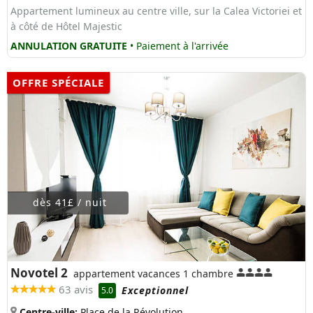
Appartement lumineux au centre ville, sur la Calea Victoriei et
à côté de Hôtel Majestic
ANNULATION GRATUITE
• Paiement à l'arrivée
OFFRE SPÉCIALE
dès 41£ / nuit
Novotel 2
appartement vacances 1 chambre
63 avis
Exceptionnel
5.0
Centre-ville:
Place de la Révolution