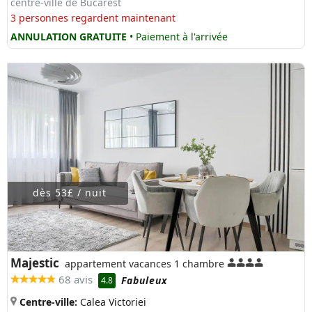
centre-ville de Bucarest
3 personnes regardent maintenant
ANNULATION GRATUITE
• Paiement à l'arrivée
dès 53£ / nuit
Majestic
appartement vacances 1 chambre
68 avis
Fabuleux
4.8
Centre-ville:
Calea Victoriei