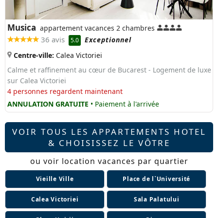
Musica
appartement vacances 2 chambres
36 avis
Exceptionnel
5.0
Centre-ville:
Calea Victoriei
Calme et raffinement au cœur de Bucarest - Logement de luxe
sur Calea Victoriei
4 personnes regardent maintenant
ANNULATION GRATUITE
• Paiement à l'arrivée
VOIR TOUS LES APPARTEMENTS HOTEL
& CHOISISSEZ LE VÔTRE
ou voir location vacances par quartier
Vieille Ville
Place de l`Université
Calea Victoriei
Sala Palatului