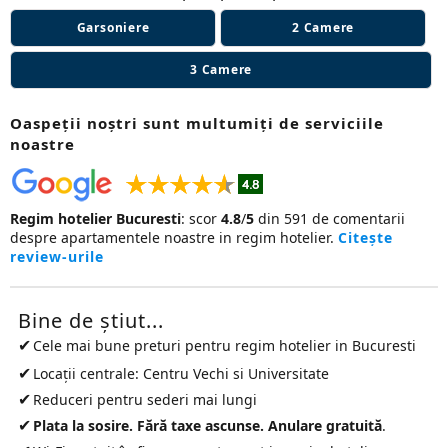
Garsoniere
2 Camere
3 Camere
Oaspeţii noștri sunt multumiţi de serviciile
noastre
Regim hotelier Bucuresti
:
scor
4.8
/
5
din
591
de comentarii
despre apartamentele noastre in regim hotelier.
Citește
review-urile
Bine de ştiut...
✔
Cele mai bune preturi pentru
regim hotelier in Bucuresti
✔
Locații centrale: Centru Vechi si Universitate
✔
Reduceri pentru sederi mai lungi
✔
Plata la sosire. Fără taxe ascunse. Anulare gratuită
.