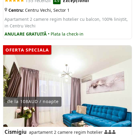
155 recenzii
Excepţional
4.9
Centru:
Centru Vechi, Sector 1
Apartament 2 camere regim hotelier cu balcon, 100% liniștit,
in Centru Vechi
ANULARE GRATUITĂ
• Plata la check-in
OFERTA SPECIALA
de la 108AUD / noapte
Cismigiu
apartament 2 camere regim hotelier