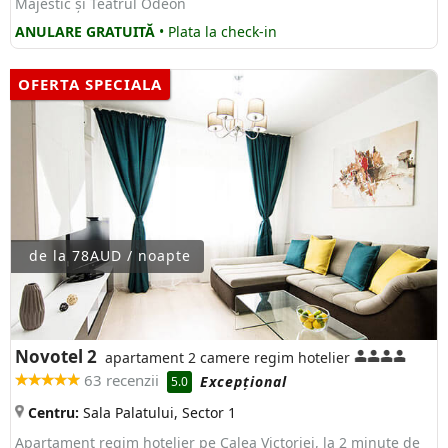
Majestic și Teatrul Odeon
ANULARE GRATUITĂ
• Plata la check-in
OFERTA SPECIALA
de la 78AUD / noapte
Novotel 2
apartament 2 camere regim hotelier
63 recenzii
Excepţional
5.0
Centru:
Sala Palatului, Sector 1
Apartament regim hotelier pe Calea Victoriei, la 2 minute de