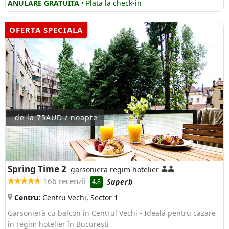
ANULARE GRATUITĂ
• Plata la check-in
OFERTA SPECIALA
de la 75AUD / noapte
Spring Time 2
garsoniera regim hotelier
166 recenzii
Superb
4.8
Centru:
Centru Vechi, Sector 1
Garsonieră cu balcon în Centrul Vechi - Ideală pentru cazare
în regim hotelier în București