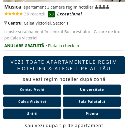
Musica
apartament 3 camere regim hotelier
36 recenzii
Excepţional
5.0
Centru:
Calea Victoriei, Sector 1
Liniște și rafinament în centrul Bucureștiului - Cazare de lux
pe Calea Victoriei
ANULARE GRATUITĂ
• Plata la check-in
VEZI TOATE APARTAMENTELE REGIM
HOTELIER & ALEGE-L PE AL TĂU
sau vezi regim hotelier după zonă
Centru Vechi
Universitate
Calea Victoriei
Sala Palatului
Unirii
Pipera
sau vezi după tip de apartament