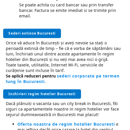
Se poate achita cu card bancar sau prin transfer
bancar. Factura se emite imediat si se trimite prin
email.
Sederi extinse Bucuresti
Orice vă aduce în București și aveţi nevoie sa staţi o
perioadă extinsă de timp – fie că e vorba de săptămâni sau
luni, închiriati unul dintre aceste apartamente în regim
hotelier din București și nu veţi mai avea nici o grijă.
Toate taxele, utilitatile, Internet Wi-Fi, serviciile de
curăţenie sunt incluse în tarif.
Se aplică reduceri pentru
sederi corporate pe termen
lung în Bucuresti
.
Inchirieri regim hotelier Bucuresti
Dacă plănuiţi o vacanta sau un city break in Bucuresti, fiti
siguri ca apartamentele noastre in regim hotelier vor face
sejurul dumneavoastră in Bucuresti mai placut!
Oferta noastra de regim hotelier Bucuresti
e
mai ieftina decât orice cazare la hotel din centrul