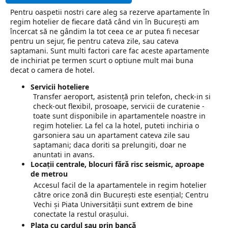
Pentru oaspetii nostri care aleg sa rezerve apartamente în
regim hotelier de fiecare dată când vin în București am
încercat să ne gândim la tot ceea ce ar putea fi necesar
pentru un sejur, fie pentru cateva zile, sau cateva
saptamani. Sunt multi factori care fac aceste
apartamente
de inchiriat pe termen scurt
o optiune mult mai buna
decat o camera de hotel.
Servicii hoteliere
Transfer aeroport, asistenţă prin telefon, check-in si
check-out flexibil, prosoape, servicii de curatenie -
toate sunt disponibile in apartamentele noastre in
regim hotelier. La fel ca la hotel, puteti inchiria o
garsoniera sau un apartament cateva zile sau
saptamani; daca doriti sa prelungiti, doar ne
anuntati in avans.
Locații centrale, blocuri fără risc seismic, aproape
de metrou
Accesul facil de la apartamentele in regim hotelier
către orice zonă din București este esențial; Centru
Vechi și Piata Universităţii sunt extrem de bine
conectate la restul orașului.
Plata cu cardul sau prin bancă