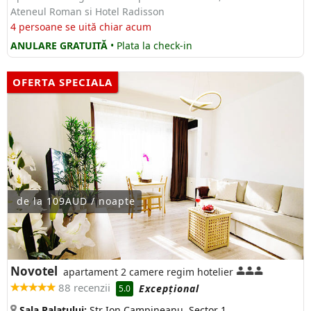
Ateneul Roman si Hotel Radisson
4 persoane se uită chiar acum
ANULARE GRATUITĂ
• Plata la check-in
OFERTA SPECIALA
de la 109AUD / noapte
Novotel
apartament 2 camere regim hotelier
88 recenzii
Excepţional
5.0
Sala Palatului:
Str Ion Campineanu, Sector 1