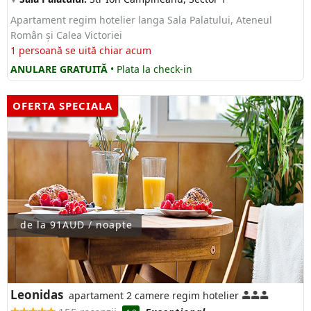
Apartament regim hotelier langa Sala Palatului, Ateneul
Român și Calea Victoriei
1 persoană se uită chiar acum
ANULARE GRATUITĂ
• Plata la check-in
OFERTA SPECIALA
de la 91AUD / noapte
Leonidas
apartament 2 camere regim hotelier