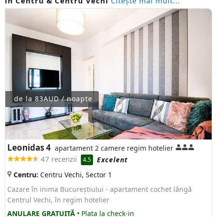
in Centru & Centru Vechi
Citeşte mai mult...
de la 83AUD / noapte
Leonidas 4
apartament 2 camere regim hotelier
47 recenzii
Excelent
4.5
Centru:
Centru Vechi, Sector 1
Cazare în inima Bucureștiului - apartament cochet lângă
Centrul Vechi, în regim hotelier
ANULARE GRATUITĂ
• Plata la check-in