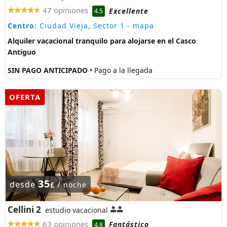
47 opiniones
Excellente
4.5
Centro:
Ciudad Vieja, Sector 1
- mapa
Alquiler vacacional tranquilo para alojarse en el Casco
Antiguo
SIN PAGO ANTICIPADO
• Pago a la llegada
OFERTA
35
desde
/
£
noche
Cellini 2
estudio vacacional
63 opiniones
Fantástico
4.8