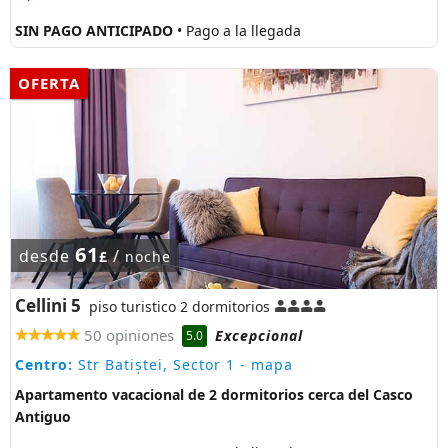
SIN PAGO ANTICIPADO
• Pago a la llegada
OFERTA
61
desde
/
£
noche
Cellini 5
piso turistico 2 dormitorios
50 opiniones
Excepcional
5.0
Centro:
Str Batiștei, Sector 1
- mapa
Apartamento vacacional de 2 dormitorios cerca del Casco
Antiguo