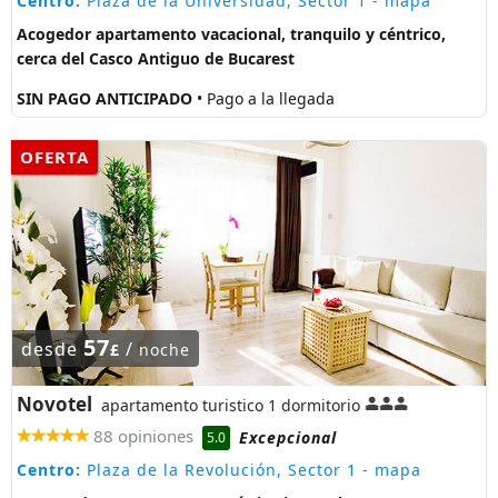
Centro:
Plaza de la Universidad, Sector 1
- mapa
Acogedor apartamento vacacional, tranquilo y céntrico,
cerca del Casco Antiguo de Bucarest
SIN PAGO ANTICIPADO
• Pago a la llegada
OFERTA
57
desde
/
£
noche
Novotel
apartamento turistico 1 dormitorio
88 opiniones
Excepcional
5.0
Centro:
Plaza de la Revolución, Sector 1
- mapa