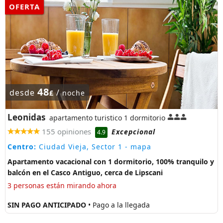
OFERTA
48
desde
/
£
noche
Leonidas
apartamento turistico 1 dormitorio
155 opiniones
Excepcional
4.9
Centro:
Ciudad Vieja, Sector 1
- mapa
Apartamento vacacional con 1 dormitorio, 100% tranquilo y
balcón en el Casco Antiguo, cerca de Lipscani
3 personas están mirando ahora
SIN PAGO ANTICIPADO
• Pago a la llegada