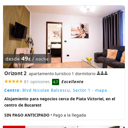
49
desde
/
£
noche
Orizont 2
apartamento turistico 1 dormitorio
81 opiniones
Excellente
4.7
Centro:
Blvd Nicolae Balcescu, Sector 1
- mapa
Alojamiento para negocios cerca de Piata Victoriei, en el
centro de Bucarest
SIN PAGO ANTICIPADO
• Pago a la llegada