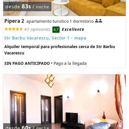
83
desde
/
$
noche
Pipera 2
apartamento turistico 1 dormitorio
47 opiniones
Excellente
4.7
Str Barbu Vacarescu, Sector 1
- mapa
Alquiler temporal para profesionales cerca de Str Barbu
Vacarescu
SIN PAGO ANTICIPADO
• Pago a la llegada
60
desde
/
$
noche