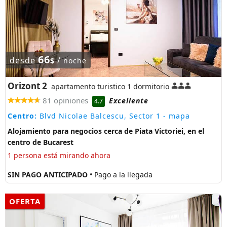
66
desde
/
$
noche
Orizont 2
apartamento turistico 1 dormitorio
81 opiniones
Excellente
4.7
Centro:
Blvd Nicolae Balcescu, Sector 1
- mapa
Alojamiento para negocios cerca de Piata Victoriei, en el
centro de Bucarest
1 persona está mirando ahora
SIN PAGO ANTICIPADO
• Pago a la llegada
OFERTA