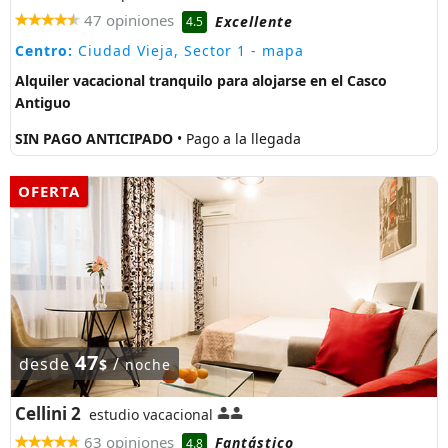
47 opiniones
Excellente
4.5
Centro:
Ciudad Vieja, Sector 1
- mapa
Alquiler vacacional tranquilo para alojarse en el Casco
Antiguo
SIN PAGO ANTICIPADO
• Pago a la llegada
OFERTA
47
desde
/
$
noche
Cellini 2
estudio vacacional
63 opiniones
Fantástico
4.8