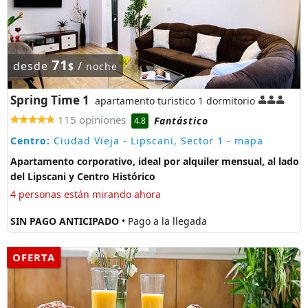
71
desde
/
$
noche
Spring Time 1
apartamento turistico 1 dormitorio
115 opiniones
Fantástico
4.8
Centro:
Ciudad Vieja - Lipscani, Sector 1
- mapa
Apartamento corporativo, ideal por alquiler mensual, al lado
del Lipscani y Centro Histórico
4 personas están mirando ahora
SIN PAGO ANTICIPADO
• Pago a la llegada
OFERTA