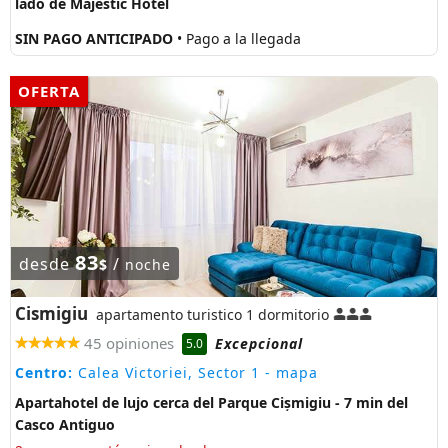
lado de Majestic Hotel
SIN PAGO ANTICIPADO
• Pago a la llegada
OFERTA
83
desde
/
$
noche
Cismigiu
apartamento turistico 1 dormitorio
45 opiniones
Excepcional
5.0
Centro:
Calea Victoriei, Sector 1
- mapa
Apartahotel de lujo cerca del Parque Cișmigiu - 7 min del
Casco Antiguo