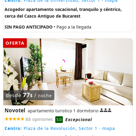
Centro:
Plaza de la Universidad, Sector 1
- mapa
Acogedor apartamento vacacional, tranquilo y céntrico,
cerca del Casco Antiguo de Bucarest
SIN PAGO ANTICIPADO
• Pago a la llegada
OFERTA
77
desde
/
$
noche
Novotel
apartamento turistico 1 dormitorio
88 opiniones
Excepcional
5.0
Centro:
Plaza de la Revolución, Sector 1
- mapa