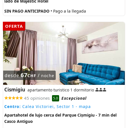
lado de Majestic Hotel
SIN PAGO ANTICIPADO
• Pago a la llegada
OFERTA
67
desde
/
CHF
noche
Cismigiu
apartamento turistico 1 dormitorio
45 opiniones
Excepcional
5.0
Centro:
Calea Victoriei, Sector 1
- mapa
Apartahotel de lujo cerca del Parque Cișmigiu - 7 min del
Casco Antiguo