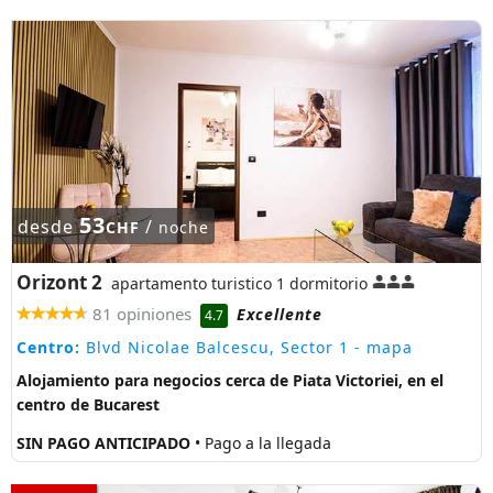
53
desde
/
CHF
noche
Orizont 2
apartamento turistico 1 dormitorio
81 opiniones
Excellente
4.7
Centro:
Blvd Nicolae Balcescu, Sector 1
- mapa
Alojamiento para negocios cerca de Piata Victoriei, en el
centro de Bucarest
SIN PAGO ANTICIPADO
• Pago a la llegada