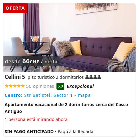
OFERTA
66
desde
/
CHF
noche
Cellini 5
piso turistico 2 dormitorios
50 opiniones
Excepcional
5.0
Centro:
Str Batiștei, Sector 1
- mapa
Apartamento vacacional de 2 dormitorios cerca del Casco
Antiguo
1 persona está mirando ahora
SIN PAGO ANTICIPADO
• Pago a la llegada