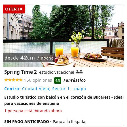
OFERTA
42
desde
/
CHF
noche
Spring Time 2
estudio vacacional
166 opiniones
Fantástico
4.8
Centro:
Ciudad Vieja, Sector 1
- mapa
Estudio turístico con balcón en el corazón de Bucarest - Ideal
para vacaciones de ensueño
1 persona está mirando ahora
SIN PAGO ANTICIPADO
• Pago a la llegada