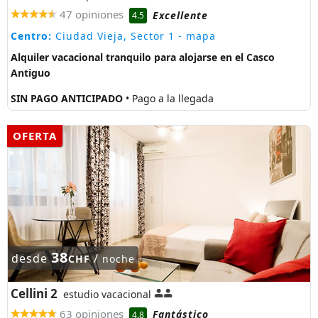
47 opiniones
Excellente
4.5
Centro:
Ciudad Vieja, Sector 1
- mapa
Alquiler vacacional tranquilo para alojarse en el Casco
Antiguo
SIN PAGO ANTICIPADO
• Pago a la llegada
OFERTA
38
desde
/
CHF
noche
Cellini 2
estudio vacacional
63 opiniones
Fantástico
4.8