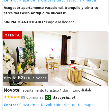
Centro:
Plaza de la Universidad, Sector 1
- mapa
Acogedor apartamento vacacional, tranquilo y céntrico,
cerca del Casco Antiguo de Bucarest
SIN PAGO ANTICIPADO
• Pago a la llegada
OFERTA
62
desde
/
CHF
noche
Novotel
apartamento turistico 1 dormitorio
88 opiniones
Excepcional
5.0
Centro:
Plaza de la Revolución, Sector 1
- mapa