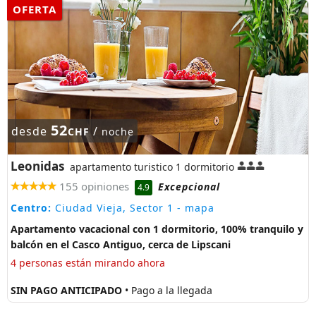
OFERTA
52
desde
/
CHF
noche
Leonidas
apartamento turistico 1 dormitorio
155 opiniones
Excepcional
4.9
Centro:
Ciudad Vieja, Sector 1
- mapa
Apartamento vacacional con 1 dormitorio, 100% tranquilo y
balcón en el Casco Antiguo, cerca de Lipscani
4 personas están mirando ahora
SIN PAGO ANTICIPADO
• Pago a la llegada