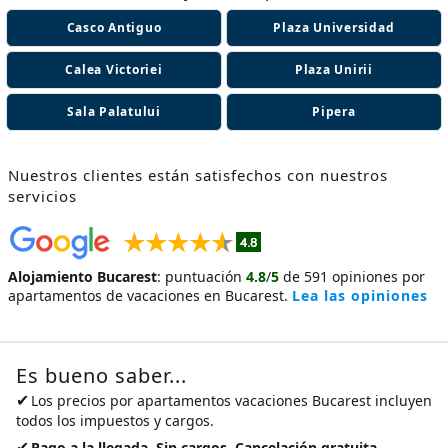
Casco Antiguo
Plaza Universidad
Calea Victoriei
Plaza Unirii
Sala Palatului
Pipera
Nuestros clientes están satisfechos con nuestros
servicios
Alojamiento Bucarest
:
puntuación
4.8
/
5
de
591
opiniones por
apartamentos de vacaciones en Bucarest
.
Lea las opiniones
Es bueno saber...
✔
Los precios por
apartamentos vacaciones Bucarest
incluyen
todos los impuestos y cargos.
✔
Pago a la llegada. Sin cargos. Cancelación gratuita.