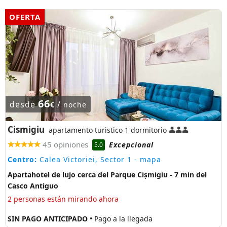
OFERTA
66
desde
/
€
noche
Cismigiu
apartamento turistico 1 dormitorio
45 opiniones
Excepcional
5.0
Centro:
Calea Victoriei, Sector 1
- mapa
Apartahotel de lujo cerca del Parque Cișmigiu - 7 min del
Casco Antiguo
2 personas están mirando ahora
SIN PAGO ANTICIPADO
• Pago a la llegada