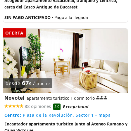
Acogedor apartamento vacacional, tranquilo y céntrico,
cerca del Casco Antiguo de Bucarest
SIN PAGO ANTICIPADO
• Pago a la llegada
OFERTA
67
desde
/
€
noche
Novotel
apartamento turistico 1 dormitorio
88 opiniones
Excepcional
5.0
Centro:
Plaza de la Revolución, Sector 1
- mapa
Encantador apartamento turístico junto al Ateneo Rumano y
Calea Victoriei