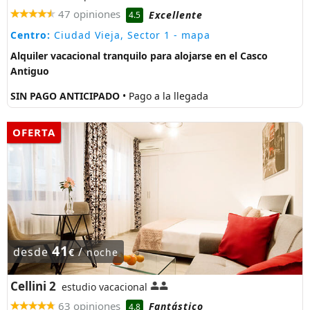
47 opiniones
Excellente
4.5
Centro:
Ciudad Vieja, Sector 1
- mapa
Alquiler vacacional tranquilo para alojarse en el Casco
Antiguo
SIN PAGO ANTICIPADO
• Pago a la llegada
OFERTA
41
desde
/
€
noche
Cellini 2
estudio vacacional
63 opiniones
Fantástico
4.8