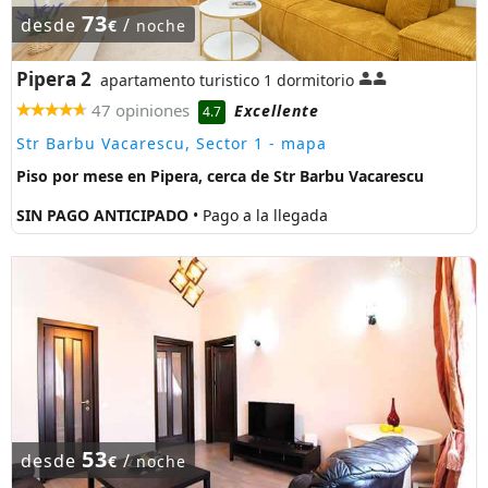
73
desde
/
€
noche
Pipera 2
apartamento turistico 1 dormitorio
47 opiniones
Excellente
4.7
Str Barbu Vacarescu, Sector 1
- mapa
Piso por mese en Pipera, cerca de Str Barbu Vacarescu
SIN PAGO ANTICIPADO
• Pago a la llegada
53
desde
/
€
noche