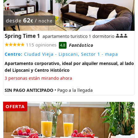
62
desde
/
€
noche
Spring Time 1
apartamento turistico 1 dormitorio
115 opiniones
Fantástico
4.8
Centro:
Ciudad Vieja - Lipscani, Sector 1
- mapa
Apartamento corporativo, ideal por alquiler mensual, al lado
del Lipscani y Centro Histórico
3 personas están mirando ahora
SIN PAGO ANTICIPADO
• Pago a la llegada
OFERTA