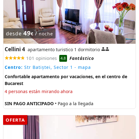
49
desde
/
€
noche
Cellini 4
apartamento turistico 1 dormitorio
101 opiniones
Fantástico
4.8
Centro:
Str Batiștei, Sector 1
- mapa
Confortable apartamento por vacaciones, en el centro de
Bucarest
4 personas están mirando ahora
SIN PAGO ANTICIPADO
• Pago a la llegada
OFERTA