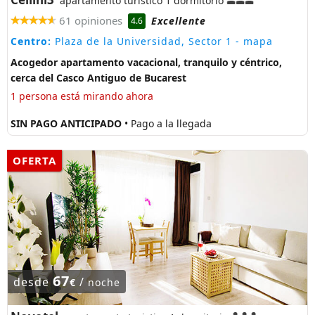
apartamento turistico 1 dormitorio
61 opiniones
Excellente
4.6
Centro:
Plaza de la Universidad, Sector 1
- mapa
Acogedor apartamento vacacional, tranquilo y céntrico,
cerca del Casco Antiguo de Bucarest
1 persona está mirando ahora
SIN PAGO ANTICIPADO
• Pago a la llegada
OFERTA
67
desde
/
€
noche