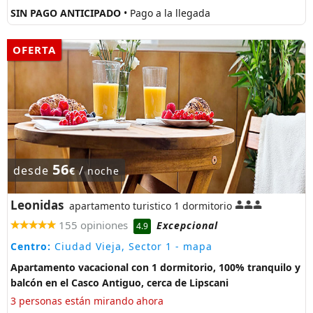
SIN PAGO ANTICIPADO
• Pago a la llegada
OFERTA
56
desde
/
€
noche
Leonidas
apartamento turistico 1 dormitorio
155 opiniones
Excepcional
4.9
Centro:
Ciudad Vieja, Sector 1
- mapa
Apartamento vacacional con 1 dormitorio, 100% tranquilo y
balcón en el Casco Antiguo, cerca de Lipscani
3 personas están mirando ahora