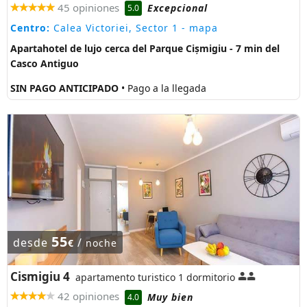
45 opiniones
Excepcional
5.0
Centro:
Calea Victoriei, Sector 1
- mapa
Apartahotel de lujo cerca del Parque Cișmigiu - 7 min del
Casco Antiguo
SIN PAGO ANTICIPADO
• Pago a la llegada
55
desde
/
€
noche
Cismigiu 4
apartamento turistico 1 dormitorio
42 opiniones
Muy bien
4.0