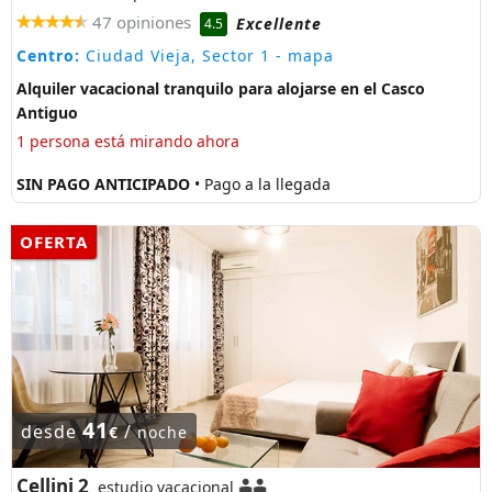
47 opiniones
Excellente
4.5
Centro:
Ciudad Vieja, Sector 1
- mapa
Alquiler vacacional tranquilo para alojarse en el Casco
Antiguo
1 persona está mirando ahora
SIN PAGO ANTICIPADO
• Pago a la llegada
OFERTA
41
desde
/
€
noche
Cellini 2
estudio vacacional