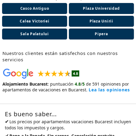
Casco Antiguo
Plaza Universidad
Calea Victoriei
Plaza Unirii
Sala Palatului
Pipera
Nuestros clientes están satisfechos con nuestros
servicios
Alojamiento Bucarest
:
puntuación
4.8
/
5
de
591
opiniones por
apartamentos de vacaciones en Bucarest
.
Lea las opiniones
Es bueno saber...
✔
Los precios por
apartamentos vacaciones Bucarest
incluyen
todos los impuestos y cargos.
✔
Pago a la llegada. Sin cargos. Cancelación gratuita.