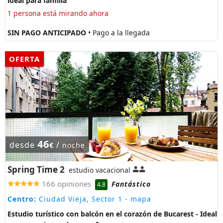
ideal para familia
1 persona está mirando ahora
SIN PAGO ANTICIPADO
• Pago a la llegada
OFERTA
46
desde
/
€
noche
Spring Time 2
estudio vacacional
166 opiniones
Fantástico
4.8
Centro:
Ciudad Vieja, Sector 1
- mapa
Estudio turístico con balcón en el corazón de Bucarest - Ideal