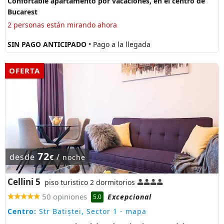
Confortable apartamento por vacaciones, en el centro de
Bucarest
2 personas están mirando ahora
SIN PAGO ANTICIPADO
• Pago a la llegada
OFERTA
72
desde
/
€
noche
Cellini 5
piso turistico 2 dormitorios
50 opiniones
Excepcional
5.0
Centro:
Str Batiștei, Sector 1
- mapa