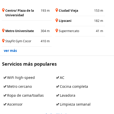
Centro/ Plaza de la
193 m
Ciudad Vieja
153 m
Universidad
Lipscani
182 m
Metro Universitate
304 m
Supermercato
41 m
StayFit Gym Cocor
410 m
ver más
Servicios más populares
WiFi high-speed
AC
Metro cercano
Cocina completa
Ropa de cama/toallas
Lavadora
Ascensor
Limpieza semanal