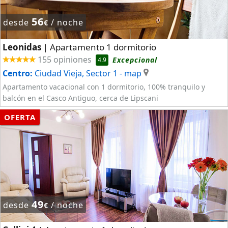
56
desde
/ noche
€
Leonidas
Apartamento 1 dormitorio
|
155 opiniones
Excepcional
4.9
Centro:
Ciudad Vieja, Sector 1
- map
Apartamento vacacional con 1 dormitorio, 100% tranquilo y
balcón en el Casco Antiguo, cerca de Lipscani
OFERTA
49
desde
/ noche
€