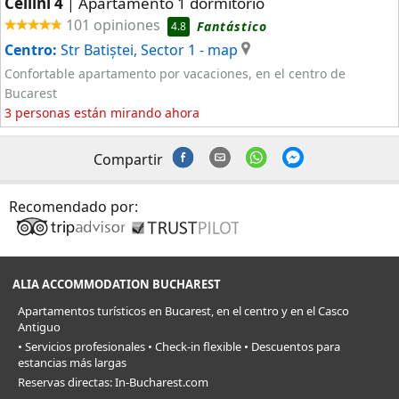
Cellini 4
Apartamento 1 dormitorio
|
101 opiniones
Fantástico
4.8
Centro:
Str Batiștei, Sector 1
- map
Confortable apartamento por vacaciones, en el centro de
Bucarest
3 personas están mirando ahora
Compartir
Recomendado por:
ALIA ACCOMMODATION BUCHAREST
Apartamentos turísticos en Bucarest, en el centro y en el Casco
Antiguo
• Servicios profesionales • Check-in flexible • Descuentos para
estancias más largas
Reservas directas: In-Bucharest.com