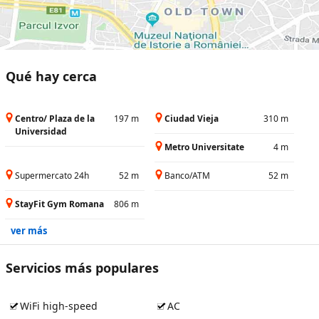
Qué hay cerca
Centro/ Plaza de la
197 m
Ciudad Vieja
310 m
Universidad
Metro Universitate
4 m
Supermercato 24h
52 m
Banco/ATM
52 m
StayFit Gym Romana
806 m
ver más
Servicios más populares
WiFi high-speed
AC