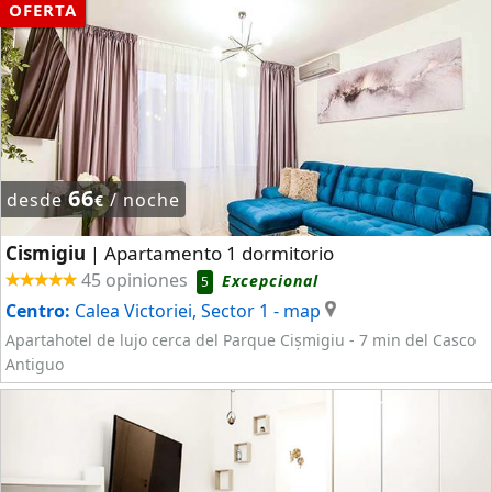
OFERTA
66
desde
/ noche
€
Cismigiu
Apartamento 1 dormitorio
|
45 opiniones
Excepcional
5
Centro:
Calea Victoriei, Sector 1
- map
Apartahotel de lujo cerca del Parque Cișmigiu - 7 min del Casco
Antiguo