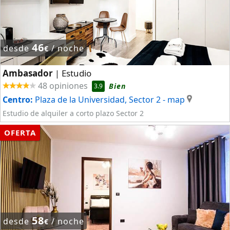
46
desde
/ noche
€
Ambasador
Estudio
|
48 opiniones
Bien
3.9
Centro:
Plaza de la Universidad, Sector 2
- map
Estudio de alquiler a corto plazo Sector 2
OFERTA
58
desde
/ noche
€