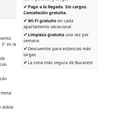
✔
Pago a la llegada. Sin cargos.
Cancelación gratuita.
✔
Wi-Fi gratuito
en cada
apartamento vacacional
✔
Limpieza gratuita
una vez por
amento
semana
 3" es la
✔
Descuentos para estancias más
largas
 de
✔
La zona más segura de Bucarest
 con
lcón
n mesa
e doble