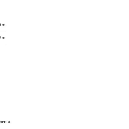
9 m
2 m
miento