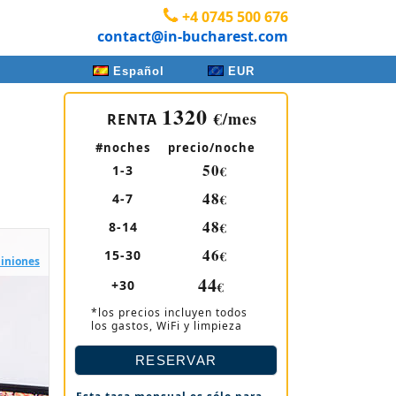
+4 0745 500 676
contact@in-bucharest.com
Español
EUR
1320
€/mes
RENTA
#noches
precio/noche
50
1-3
€
48
4-7
€
48
8-14
€
46
15-30
€
piniones
44
+30
€
*los precios incluyen todos
los gastos, WiFi y limpieza