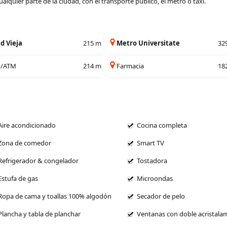
alquier parte de la ciudad, con el transporte público, el metro o taxi.
d Vieja
215 m
Metro Universitate
32
o/ATM
214 m
Farmacia
18
Aire acondicionado
Cocina completa
Zona de comedor
Smart TV
Refrigerador & congelador
Tostadora
Estufa de gas
Microondas
Ropa de cama y toallas 100% algodón
Secador de pelo
Plancha y tabla de planchar
Ventanas con doble acristala