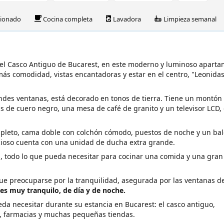
cionado
Cocina completa
Lavadora
Limpieza semanal
n el Casco Antiguo de Bucarest, en este moderno y luminoso apart
más comodidad, vistas encantadoras y estar en el centro, "Leonidas
andes ventanas, está decorado en tonos de tierra. Tiene un montón
ás de cuero negro, una mesa de café de granito y un televisor LCD,
pleto, cama doble con colchón cómodo, puestos de noche y un ba
ioso cuenta con una unidad de ducha extra grande.
s, todo lo que pueda necesitar para cocinar una comida y una gra
y que preocuparse por la tranquilidad, asegurada por las ventanas d
 es muy tranquilo, de día y de noche.
eda necesitar durante su estancia en Bucarest: el casco antiguo,
), farmacias y muchas pequeñas tiendas.