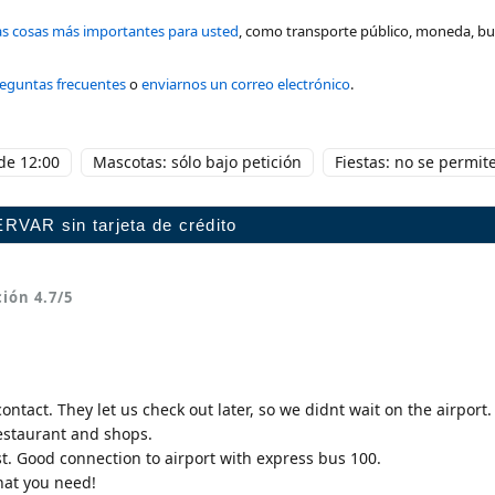
as cosas más importantes para usted
, como transporte público, moneda, b
reguntas frecuentes
o
enviarnos un correo electrónico
.
 de 12:00
Mascotas: sólo bajo petición
Fiestas: no se permit
ción
4.7
/5
contact. They let us check out later, so we didnt wait on the airport.
restaurant and shops.
st. Good connection to airport with express bus 100.
what you need!