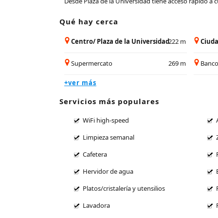
Desde Plaza de la Universidad tiene acceso rápido a cu
Qué hay cerca
Centro/ Plaza de la Universidad
222 m
Ciuda
Supermercato
269 m
Banc
+ver más
Servicios más populares
WiFi high-speed
Limpieza semanal
Cafetera
Hervidor de agua
Platos/cristalería y utensilios
Lavadora