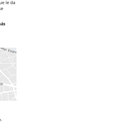
ue le da
se
más
e.