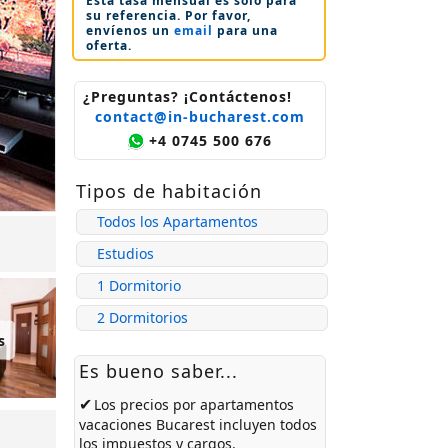
Esta tasa mensual es sólo para
su referencia. Por favor,
envíenos un
email
para una
oferta.
¿Preguntas? ¡Contáctenos!
contact@in-bucharest.com
+4 0745 500 676
Tipos de habitación
Todos los Apartamentos
Estudios
1 Dormitorio
2 Dormitorios
s
Es bueno saber...
✔
Los precios por
apartamentos
vacaciones Bucarest
incluyen todos
los impuestos y cargos.