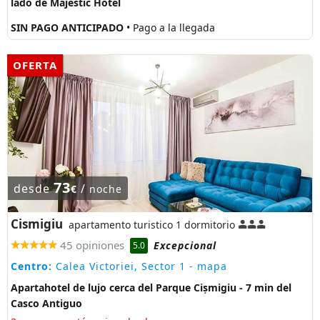
lado de Majestic Hotel
SIN PAGO ANTICIPADO
• Pago a la llegada
OFERTA
73
desde
/
€
noche
Cismigiu
apartamento turistico 1 dormitorio
45 opiniones
Excepcional
5.0
Centro:
Calea Victoriei, Sector 1
- mapa
Apartahotel de lujo cerca del Parque Cișmigiu - 7 min del
Casco Antiguo