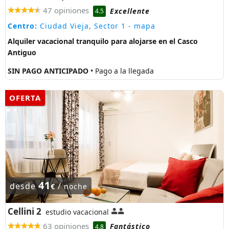
47 opiniones
Excellente
4.5
Centro:
Ciudad Vieja, Sector 1
- mapa
Alquiler vacacional tranquilo para alojarse en el Casco
Antiguo
SIN PAGO ANTICIPADO
• Pago a la llegada
OFERTA
41
desde
/
€
noche
Cellini 2
estudio vacacional
63 opiniones
Fantástico
4.8