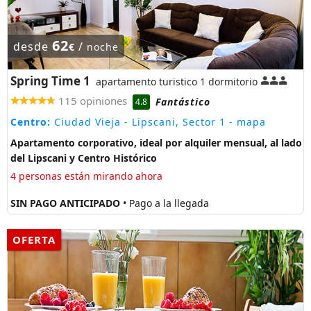
62
desde
/
€
noche
Spring Time 1
apartamento turistico 1 dormitorio
115 opiniones
Fantástico
4.8
Centro:
Ciudad Vieja - Lipscani, Sector 1
- mapa
Apartamento corporativo, ideal por alquiler mensual, al lado
del Lipscani y Centro Histórico
4 personas están mirando ahora
SIN PAGO ANTICIPADO
• Pago a la llegada
OFERTA