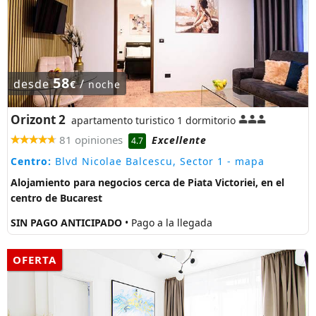
58
desde
/
€
noche
Orizont 2
apartamento turistico 1 dormitorio
81 opiniones
Excellente
4.7
Centro:
Blvd Nicolae Balcescu, Sector 1
- mapa
Alojamiento para negocios cerca de Piata Victoriei, en el
centro de Bucarest
SIN PAGO ANTICIPADO
• Pago a la llegada
OFERTA