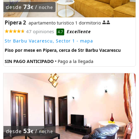
73
desde
/
€
noche
Pipera 2
apartamento turistico 1 dormitorio
47 opiniones
Excellente
4.7
Str Barbu Vacarescu, Sector 1
- mapa
Piso por mese en Pipera, cerca de Str Barbu Vacarescu
SIN PAGO ANTICIPADO
• Pago a la llegada
53
desde
/
€
noche