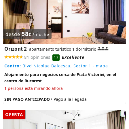
58
desde
/
€
noche
Orizont 2
apartamento turistico 1 dormitorio
81 opiniones
Excellente
4.7
Centro:
Blvd Nicolae Balcescu, Sector 1
- mapa
Alojamiento para negocios cerca de Piata Victoriei, en el
centro de Bucarest
1 persona está mirando ahora
SIN PAGO ANTICIPADO
• Pago a la llegada
OFERTA