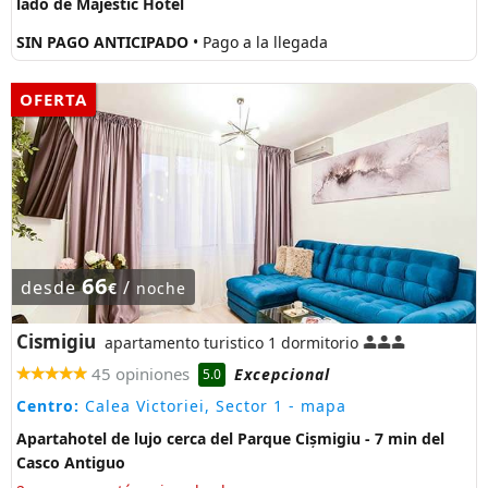
lado de Majestic Hotel
SIN PAGO ANTICIPADO
• Pago a la llegada
OFERTA
66
desde
/
€
noche
Cismigiu
apartamento turistico 1 dormitorio
45 opiniones
Excepcional
5.0
Centro:
Calea Victoriei, Sector 1
- mapa
Apartahotel de lujo cerca del Parque Cișmigiu - 7 min del
Casco Antiguo