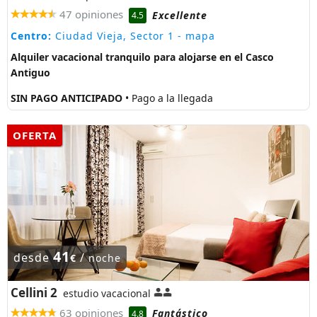
47 opiniones
Excellente
4.5
Centro:
Ciudad Vieja, Sector 1
- mapa
Alquiler vacacional tranquilo para alojarse en el Casco
Antiguo
SIN PAGO ANTICIPADO
• Pago a la llegada
OFERTA
41
desde
/
€
noche
Cellini 2
estudio vacacional
63 opiniones
Fantástico
4.8