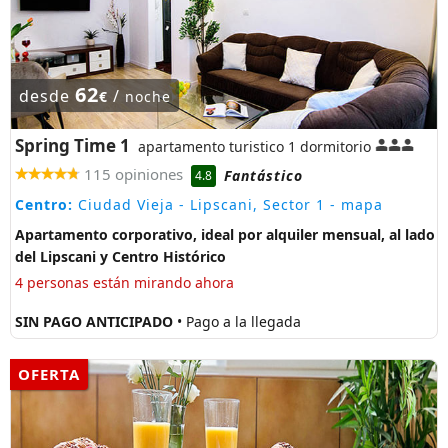
62
desde
/
€
noche
Spring Time 1
apartamento turistico 1 dormitorio
115 opiniones
Fantástico
4.8
Centro:
Ciudad Vieja - Lipscani, Sector 1
- mapa
Apartamento corporativo, ideal por alquiler mensual, al lado
del Lipscani y Centro Histórico
4 personas están mirando ahora
SIN PAGO ANTICIPADO
• Pago a la llegada
OFERTA