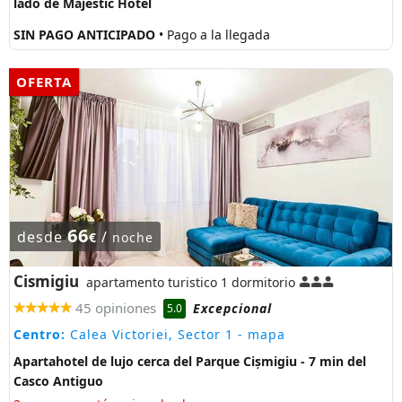
lado de Majestic Hotel
SIN PAGO ANTICIPADO
• Pago a la llegada
OFERTA
66
desde
/
€
noche
Cismigiu
apartamento turistico 1 dormitorio
45 opiniones
Excepcional
5.0
Centro:
Calea Victoriei, Sector 1
- mapa
Apartahotel de lujo cerca del Parque Cișmigiu - 7 min del
Casco Antiguo