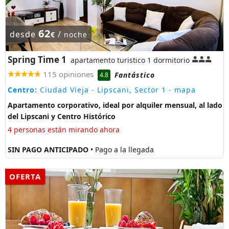
62
desde
/
€
noche
Spring Time 1
apartamento turistico 1 dormitorio
115 opiniones
Fantástico
4.8
Centro:
Ciudad Vieja - Lipscani, Sector 1
- mapa
Apartamento corporativo, ideal por alquiler mensual, al lado
del Lipscani y Centro Histórico
4 personas están mirando ahora
SIN PAGO ANTICIPADO
• Pago a la llegada
OFERTA