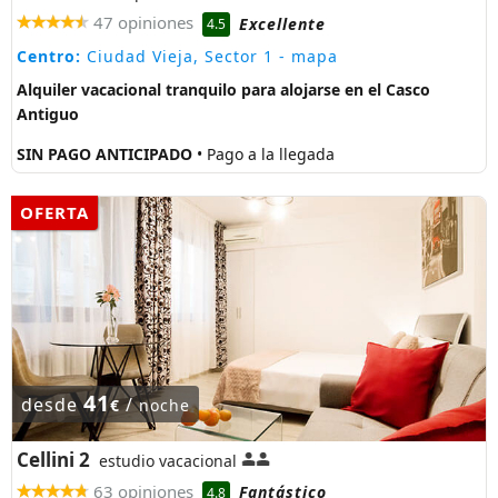
47 opiniones
Excellente
4.5
Centro:
Ciudad Vieja, Sector 1
- mapa
Alquiler vacacional tranquilo para alojarse en el Casco
Antiguo
SIN PAGO ANTICIPADO
• Pago a la llegada
OFERTA
41
desde
/
€
noche
Cellini 2
estudio vacacional
63 opiniones
Fantástico
4.8