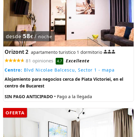
58
desde
/
€
noche
Orizont 2
apartamento turistico 1 dormitorio
81 opiniones
Excellente
4.7
Centro:
Blvd Nicolae Balcescu, Sector 1
- mapa
Alojamiento para negocios cerca de Piata Victoriei, en el
centro de Bucarest
SIN PAGO ANTICIPADO
• Pago a la llegada
OFERTA