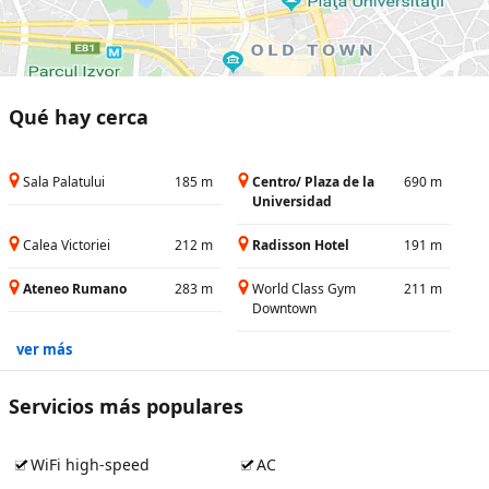
Qué hay cerca
Sala Palatului
185 m
Centro/ Plaza de la
690 m
Universidad
Calea Victoriei
212 m
Radisson Hotel
191 m
Ateneo Rumano
283 m
World Class Gym
211 m
Downtown
ver más
Servicios más populares
WiFi high-speed
AC