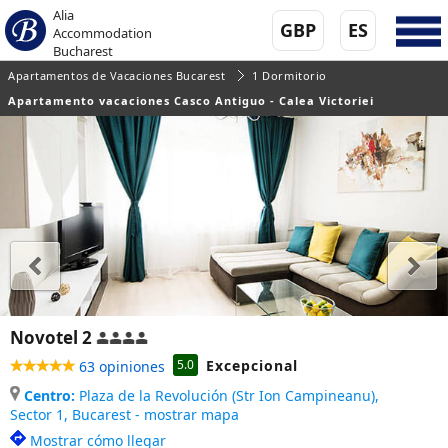
Alia
GBP
ES
Accommodation
Bucharest
Apartamentos de Vacaciones Bucarest
1 Dormitorio
Apartamento vacaciones Casco Antiguo - Calea Victoriei
Novotel 2
Excepcional
5.0
63 opiniones
Centro:
Plaza de la Revolución (Str Ion Campineanu),
Sector 1,
Bucarest - mostrar mapa
Mostrar cómo llegar