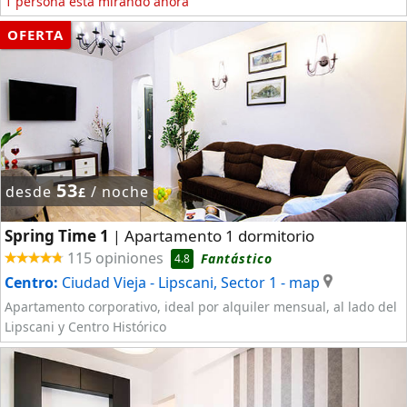
1 persona está mirando ahora
OFERTA
53
desde
/ noche
£
Spring Time 1
Apartamento 1 dormitorio
|
115 opiniones
Fantástico
4.8
Centro:
Ciudad Vieja - Lipscani, Sector 1
- map
Apartamento corporativo, ideal por alquiler mensual, al lado del
Lipscani y Centro Histórico