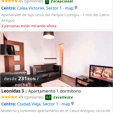
45 opiniones
Excepcional
5
Centro:
Calea Victoriei, Sector 1
- map
Apartahotel de lujo cerca del Parque Cișmigiu - 7 min del Casco
Antiguo
3 personas están mirando ahora
231
desde
/
RON
noche
Leonidas 3
Apartamento 1 dormitorio
|
49 opiniones
Excellente
4.7
Centro:
Ciudad Vieja, Sector 1
- map
Moderno y luminoso apartamento en el Casco Antiguo, cerca de