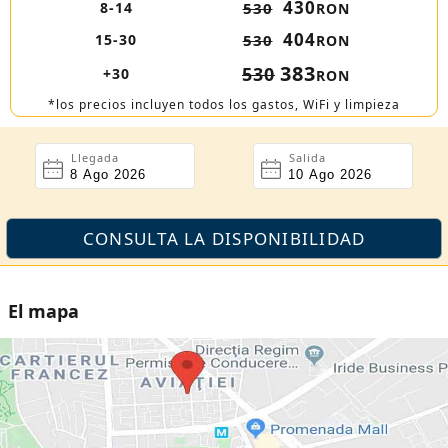
430
8-14
530
RON
404
15-30
530
RON
383
530
+30
RON
*los precios incluyen todos los gastos, WiFi y limpieza
Llegada
Salida
El mapa