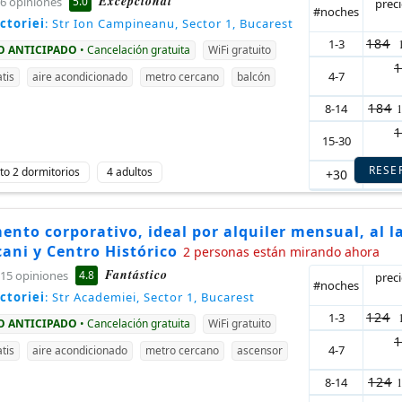
Excepcional
5.0
6 opiniones
prec
#noches
ctoriei
: Str Ion Campineanu, Sector 1, Bucarest
184
1-3
GO ANTICIPADO
• Cancelación gratuita
WiFi gratuito
1
4-7
tis
aire acondicionado
metro cercano
balcón
184
8-14
1
15-30
RESE
o 2 dormitorios
4 adultos
+30
184
nto corporativo, ideal por alquiler mensual, al l
cani y Centro Histórico
2 personas están mirando ahora
Fantástico
4.8
15 opiniones
prec
#noches
ctoriei
: Str Academiei, Sector 1, Bucarest
124
1-3
GO ANTICIPADO
• Cancelación gratuita
WiFi gratuito
1
4-7
tis
aire acondicionado
metro cercano
ascensor
124
8-14