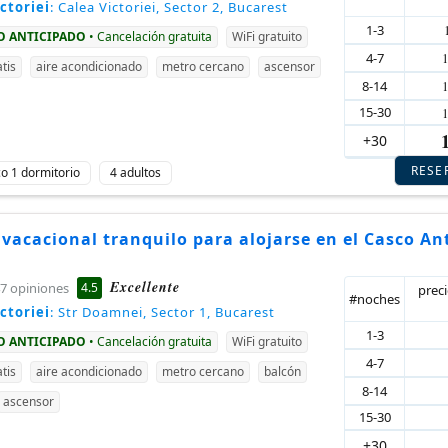
ctoriei
: Calea Victoriei, Sector 2, Bucarest
1-3
GO ANTICIPADO
• Cancelación gratuita
WiFi gratuito
4-7
tis
aire acondicionado
metro cercano
ascensor
8-14
15-30
+30
RESE
ico 1 dormitorio
4 adultos
 vacacional tranquilo para alojarse en el Casco An
Excellente
4.5
7 opiniones
prec
#noches
ctoriei
: Str Doamnei, Sector 1, Bucarest
1-3
GO ANTICIPADO
• Cancelación gratuita
WiFi gratuito
4-7
tis
aire acondicionado
metro cercano
balcón
8-14
ascensor
15-30
+30