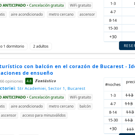
1-3
GO ANTICIPADO
• Cancelación gratuita
WiFi gratuito
4-7
tis
aire acondicionado
metro cercano
ascensor
8-14
15-30
+30
RESE
ico 1 dormitorio
2 adultos
turístico con balcón en el corazón de Bucarest - Id
caciones de ensueño
Fantástico
4.8
66 opiniones
prec
#noches
ctoriei
: Str Academiei, Sector 1, Bucarest
113
1-3
GO ANTICIPADO
• Cancelación gratuita
WiFi gratuito
113
4-7
tis
aire acondicionado
metro cercano
balcón
113
8-14
ascensor
acceso para minusválidos
15-30
113
+30
113