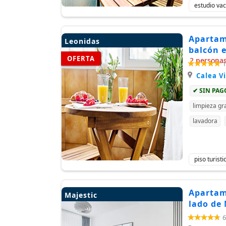
estudio vac
Apartam
Leonidas
balcón e
OFERTA
2 persona
1
Calea Vi
✔ SIN PA
limpieza gra
lavadora
piso turist
Apartame
Majestic
lado de 
6