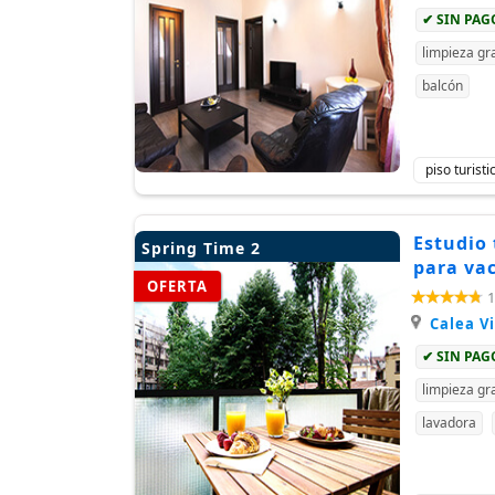
✔ SIN PA
limpieza gra
balcón
piso turist
Estudio 
Spring Time 2
para va
OFERTA
1
Calea Vi
✔ SIN PA
limpieza gra
lavadora