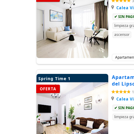
3
Calea Vi
✔ SIN PA
limpieza gra
ascensor
Apartament
Apartame
Spring Time 1
del Lips
OFERTA
1
Calea Vi
✔ SIN PA
limpieza gra