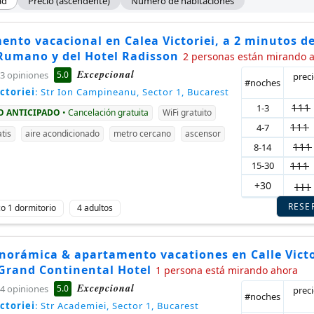
ad
Precio (ascendente)
Número de habitaciones
nto vacacional en Calea Victoriei, a 2 minutos de
Rumano y del Hotel Radisson
2 personas están mirando 
Excepcional
5.0
3 opiniones
prec
#noches
ctoriei
: Str Ion Campineanu, Sector 1, Bucarest
111
1-3
GO ANTICIPADO
• Cancelación gratuita
WiFi gratuito
111
4-7
tis
aire acondicionado
metro cercano
ascensor
111
8-14
15-30
111
+30
111
RESE
ico 1 dormitorio
4 adultos
anorámica & apartamento vacationes en Calle Victo
 Grand Continental Hotel
1 persona está mirando ahora
Excepcional
5.0
4 opiniones
prec
#noches
ctoriei
: Str Academiei, Sector 1, Bucarest