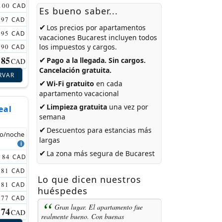
100
CAD
Es bueno saber...
97
CAD
✔
Los precios por
apartamentos
95
CAD
vacaciones Bucarest
incluyen todos
90
los impuestos y cargos.
CAD
85
✔
Pago a la llegada. Sin cargos.
CAD
Cancelación gratuita.
RVAR
✔
Wi-Fi gratuito
en cada
apartamento vacacional
✔
Limpieza gratuita
una vez por
eal
semana
✔
Descuentos para estancias más
io/noche
largas
✔
La zona más segura de Bucarest
84
CAD
81
CAD
Lo que dicen nuestros
81
CAD
huéspedes
77
CAD
Gran lugar. El apartamento fue
74
CAD
realmente bueno. Con buenas