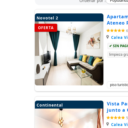
Ordenar por :
Popularid
Apartame
Novotel 2
Ateneo 
OFERTA
6
Calea Vi
✔ SIN PA
limpieza gra
piso turist
Vista P
Continental
junto a
5
Calea Vi