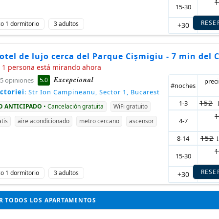
1
15-30
RESE
ico 1 dormitorio
3 adultos
+30
124
tel de lujo cerca del Parque Cișmigiu - 7 min del 
1 persona está mirando ahora
Excepcional
5.0
5 opiniones
prec
#noches
ctoriei
: Str Ion Campineanu, Sector 1, Bucarest
152
1-3
GO ANTICIPADO
• Cancelación gratuita
WiFi gratuito
1
4-7
tis
aire acondicionado
metro cercano
ascensor
152
8-14
1
15-30
RESE
ico 1 dormitorio
3 adultos
+30
152
R TODOS LOS APARTAMENTOS