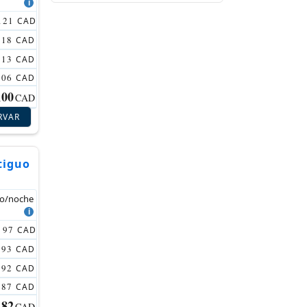
121
CAD
118
CAD
113
CAD
106
CAD
100
CAD
RVAR
tiguo
io/noche
97
CAD
93
CAD
92
CAD
87
CAD
82
CAD