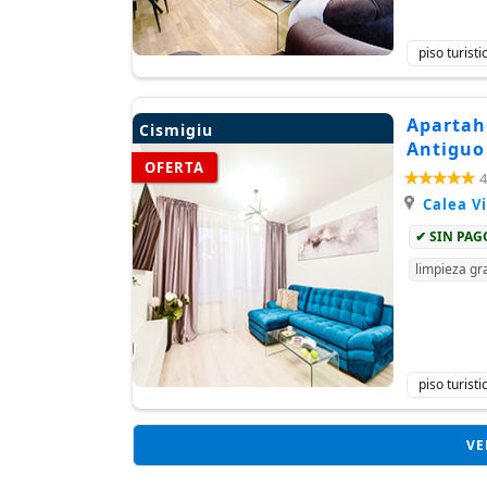
piso turist
Apartaho
Cismigiu
Antiguo
OFERTA
4
Calea Vi
✔ SIN PA
limpieza gra
piso turist
VE