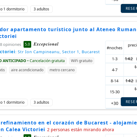
RESE
ico 1 dormitorio
3 adultos
dor apartamento turístico junto al Ateneo Ruman
ctoriei
Excepcional
5.0
8 opiniones
prec
#noches
ctoriei
: Str Ion Campineanu, Sector 1, Bucarest
142
1-3
GO ANTICIPADO
• Cancelación gratuita
WiFi gratuito
1
4-7
tis
aire acondicionado
metro cercano
142
8-14
1
15-30
RESE
ico 1 dormitorio
3 adultos
+30
142
refinamiento en el corazón de Bucarest - alojami
en Calea Victoriei
2 personas están mirando ahora