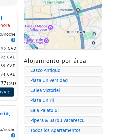
l
ahora
io/noche
95
CAD
92
CAD
Alojamiento por área
89
CAD
Casco Antiguo
84
CAD
Plaza Universidad
77
CAD
Calea Victoriei
RVAR
Plaza Unirii
Sala Palatului
ria,
Pipera & Barbu Vacarescu
io/noche
Todos los Apartamentos