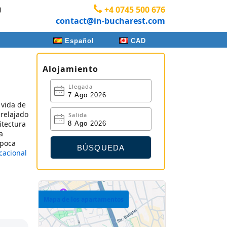
)
+4 0745 500 676
contact@in-bucharest.com
Español
CAD
Alojamiento
Llegada
 vida de
 relajado
Salida
itectura
a
 poca
cacional
Mapa de los apartamentos