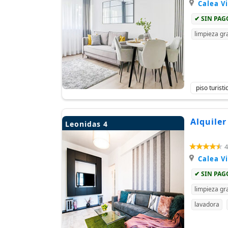
Calea Vi
✔ SIN PA
limpieza gra
piso turist
Alquiler
Leonidas 4
4
Calea Vi
✔ SIN PA
limpieza gra
lavadora