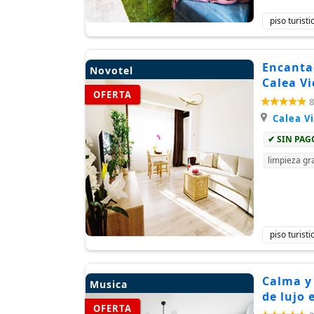
piso turist
Encanta
Novotel
Calea Vi
OFERTA
8
Calea Vi
✔ SIN PA
limpieza gra
piso turist
Calma y 
Musica
de lujo 
OFERTA