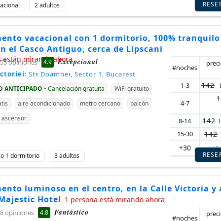
RESE
acional
2 adultos
ento vacacional con 1 dormitorio, 100% tranquilo
n el Casco Antiguo, cerca de Lipscani
s están mirando ahora
Excepcional
4.9
55 opiniones
prec
#noches
ctoriei
: Str Doamnei, Sector 1, Bucarest
142
1-3
GO ANTICIPADO
• Cancelación gratuita
WiFi gratuito
1
4-7
tis
aire acondicionado
metro cercano
balcón
ascensor
142
8-14
15-30
142
+30
142
RESE
ico 1 dormitorio
3 adultos
nto luminoso en el centro, en la Calle Victoria y 
Majestic Hotel
1 persona está mirando ahora
Fantástico
4.8
8 opiniones
prec
#noches