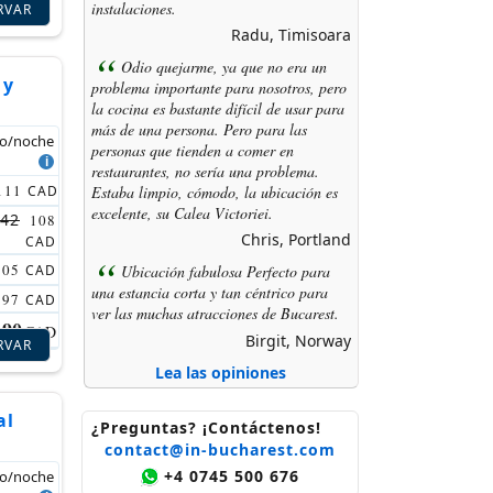
instalaciones.
RVAR
Radu, Timisoara
Odio quejarme, ya que no era un
 y
problema importante para nosotros, pero
la cocina es bastante difícil de usar para
más de una persona. Pero para las
io/noche
personas que tienden a comer en
restaurantes, no sería una problema.
111
Estaba limpio, cómodo, la ubicación es
CAD
excelente, su Calea Victoriei.
42
108
Chris, Portland
CAD
105
Ubicación fabulosa Perfecto para
CAD
una estancia corta y tan céntrico para
97
CAD
ver las muchas atracciones de Bucarest.
90
CAD
Birgit, Norway
RVAR
Lea las opiniones
al
¿Preguntas? ¡Contáctenos!
contact@in-bucharest.com
+4 0745 500 676
io/noche