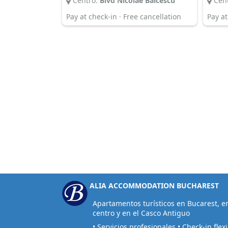
Centro:
Blvd Nicolae Balcescu
Cent
Pay at check-in · Free cancellation
Pay at
ALIA ACCOMMODATION BUCHAREST
Apartamentos turísticos en Bucarest, en
centro y en el Casco Antiguo
• Servicios profesionales • Check-in flexi