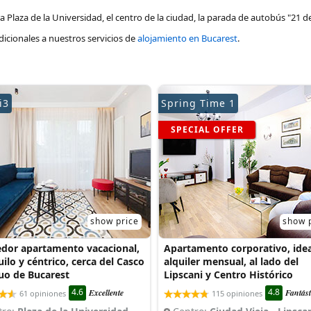
Plaza de la Universidad, el centro de la ciudad, la parada de autobús "21 d
icionales a nuestros servicios de
alojamiento en Bucarest
.
i3
Spring Time 1
SPECIAL OFFER
show price
show 
dor apartamento vacacional,
Apartamento corporativo, idea
ilo y céntrico, cerca del Casco
alquiler mensual, al lado del
uo de Bucarest
Lipscani y Centro Histórico
4.6
4.8
Excellente
Fantást
61 opiniones
115 opiniones