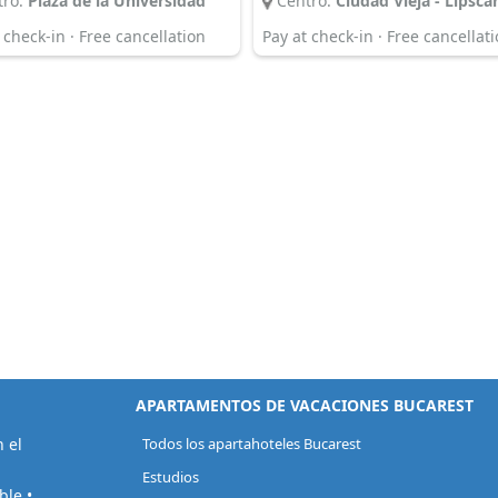
ro:
Plaza de la Universidad
Centro:
Ciudad Vieja - Lipsca
 check-in · Free cancellation
Pay at check-in · Free cancellat
APARTAMENTOS DE VACACIONES BUCAREST
 el
Todos los apartahoteles Bucarest
Estudios
ble •