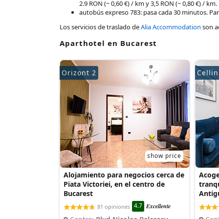
2.9 RON (~ 0,60 €) / km y 3,5 RON (~ 0,80 €) / km.
autobús expreso 783: pasa cada 30 minutos. Para 
Los servicios de traslado de
Alia Accommodation
son ad
Aparthotel en Bucarest
Orizont 2
Cellin
show price
Alojamiento para negocios cerca de
Acoge
Piata Victoriei, en el centro de
tranqu
Bucarest
Antig
4.7
Excellente
81 opiniones