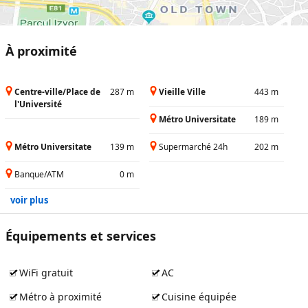
À proximité
Centre-ville/Place de
287 m
Vieille Ville
443 m
l'Université
Métro Universitate
189 m
Métro Universitate
139 m
Supermarché 24h
202 m
Banque/ATM
0 m
voir plus
Équipements et services
WiFi gratuit
AC
Métro à proximité
Cuisine équipée