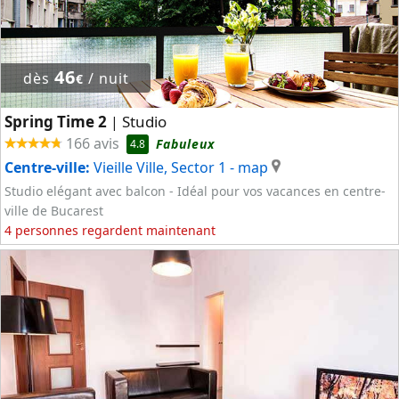
46
dès
/ nuit
€
Spring Time 2
Studio
|
166 avis
Fabuleux
4.8
Centre-ville:
Vieille Ville, Sector 1
- map
Studio elégant avec balcon - Idéal pour vos vacances en centre-
ville de Bucarest
4 personnes regardent maintenant