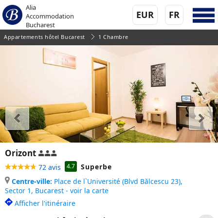
Alia
EUR
FR
Accommodation
Bucharest
Appartements hôtel Bucarest
1 Chambre
Orizont
Superbe
4.7
72 avis
Centre-ville:
Place de l`Université (Blvd Bălcescu 23),
Sector 1,
Bucarest - voir la carte
Afficher l'itinéraire