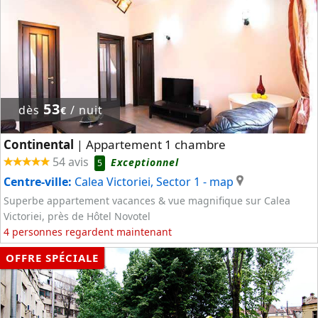
53
dès
/ nuit
€
Continental
Appartement 1 chambre
|
54 avis
Exceptionnel
5
Centre-ville:
Calea Victoriei, Sector 1
- map
Superbe appartement vacances & vue magnifique sur Calea
Victoriei, près de Hôtel Novotel
4 personnes regardent maintenant
OFFRE SPÉCIALE