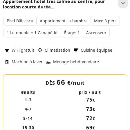
Appartement hôtel très calme au centre, pour
location courte durée...
Blvd Bălcescu
Appartement 1 chambre
Max: 3 pers
1 Lit double + 1 Canapé-lit
Étage: 1
Ascenseur
WiFi gratuit
Climatisation
Cuisine équipée
Machine à laver
Ménage hebdomadaire
66
€
/nuit
DÈS
#nuits
prix / nuit
75
1-3
€
73
4-7
€
72
8-14
€
69
15-30
€