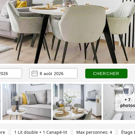
+ 7
photos
bre
1 Lit double + 1 Canapé-lit
Max personnes: 4
Étage 