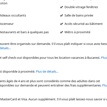
coton
Double vitrage fenêtres
Rideaux occultants
Salle de bains privée
Ascenseur
Accès sécurisé au bâtiment
Restaurants et bars à quelques pas
Métro à proximité
peuvent être organisés sur demande. S'il vous plaît indiquer si vous avez bes
étails...
et self check-out disponibles pour tous les
location vacances à Bucarest
.
Plus
t disponible à proximité.
Plus de détails...
fants âgés de 4 ans et plus sont considérés comme des adultes dans cet
disponibles sur demande et peuvent entraîner des frais supplémentaires.
Plu
asterCard et Visa. Aucun supplément. S'il vous plaît laissez-nous savoir si