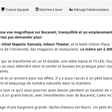
Cuisine équipée
Machine à laver
Ménage hebdomadaire
une vue magnifique sur Bucarest, tranquillité et un emplacement 
urriez pas demander plus!
à
Hôtel Majestic Ramada, Odeon Theater
, et la belle Odeon Plaza.
lace de l'Université, des magasins et restaurants.
Le métro est à 30
qui se transforme en un lit double, une table basse et TV LED. Tou
e ou vous détendre dans la soirée! Le bureau est pratique pour ceu
aires.
e et un armoire pour vos effets. Il y a aussi l'accès à un petit balc
ent et beaucoup de lumière naturelle dans la chambre.
a tout ce qu'il vous pourriez avoir besoin pendant un location de 
s à un grand balcon, avec d'excellentes vues de Bucarest, Calea Vict
ntage d'une baignoire grande. Sèche-cheveux est fourni. Un petit d