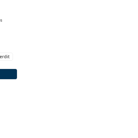
es
erdit