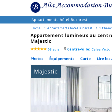
Appartements hôtel Bucarest
Home
Appartements hôtel Bucarest
1 Cham
Appartement lumineux au centre v
Majestic
68 avis
Centre-ville:
Calea Victor
Photos
Équipements
Carte
Lire les 
Majestic