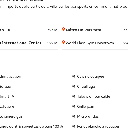
à n'importe quelle partie de la ville, par les transports en commun, métro ou 
e Ville
262 m
Métro Universitate
22
 International Center
155 m
World Class Gym Downtown
55
Climatisation
Cuisine équipée
Bureau
Chauffage
Smart TV
Télévision par câble
Cafetière
Grille-pain
Cuisinière gaz
Micro-ondes
Linge de lit & serviettes de bain 100 %
Fer et planche à repasser