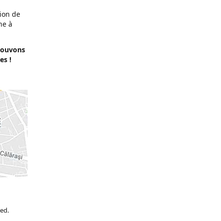
tion de
he à
pouvons
es !
ied.