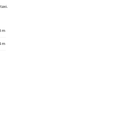
taxi.
3 m
4 m