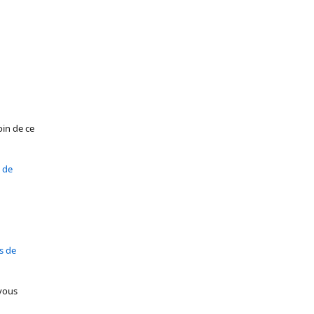
oin de ce
 de
s de
 vous