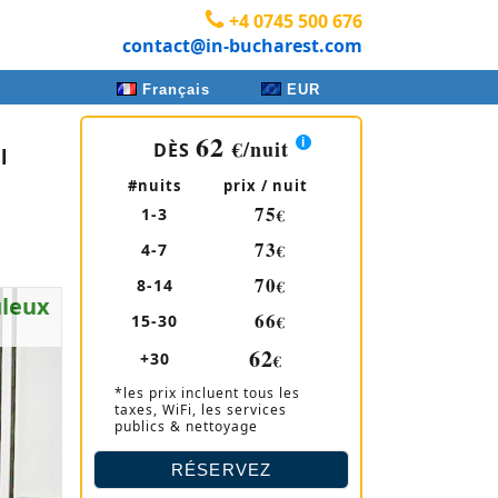
+4 0745 500 676
contact@in-bucharest.com
Français
EUR
62
€
/nuit
DÈS
l
#nuits
prix / nuit
75
1-3
€
73
4-7
€
70
8-14
€
leux
66
15-30
€
62
+30
€
*les prix incluent tous les
taxes, WiFi, les services
publics & nettoyage