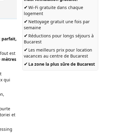
✔
Wi-Fi gratuite dans chaque
logement
✔
Nettoyage gratuit une fois par
semaine
✔
Réductions pour longs séjours à
parfait,
Bucarest
✔
Les meilleurs prix pour
location
 Tout est
vacances au centre de Bucarest
0 mètres
✔
La zone la plus sûre de Bucarest
t
x qui
on,
courte
oriei et
ressing