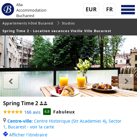
Alia
EUR
FR
Accommodation
Bucharest
Appartements hôtel Bucarest
Studios
Spring Time 2 - Location vacances Vieille Ville Bucarest
Spring Time 2
Fabuleux
4.8
166 avis
Centre-ville:
Centre Historique (Str Academiei 4), Sector
1,
Bucarest - voir la carte
Afficher l'itinéraire