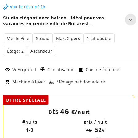
Voir le résumé IA
Studio elégant avec balcon - Idéal pour vos
vacances en centre-ville de Bucarest...
Vieille Ville
Studio
Max: 2 pers
1 Lit double
Étage: 2
Ascenseur
WiFi gratuit
Climatisation
Cuisine équipée
Machine à laver
Ménage hebdomadaire
OFFRE SPÉCIALE
46
€
/nuit
DÈS
#nuits
prix / nuit
52
1-3
70
€