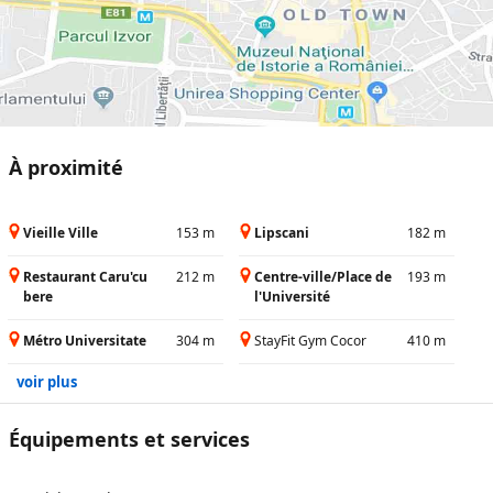
À proximité
Vieille Ville
153 m
Lipscani
182 m
Restaurant Caru'cu
212 m
Centre-ville/Place de
193 m
bere
l'Université
Métro Universitate
304 m
StayFit Gym Cocor
410 m
voir plus
Équipements et services