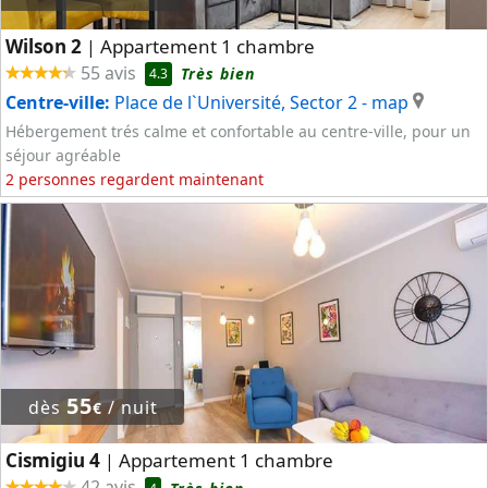
Wilson 2
Appartement 1 chambre
|
55 avis
Très bien
4.3
Centre-ville:
Place de l`Université, Sector 2
- map
Hébergement trés calme et confortable au centre-ville, pour un
séjour agréable
2 personnes regardent maintenant
55
dès
/ nuit
€
Cismigiu 4
Appartement 1 chambre
|
42 avis