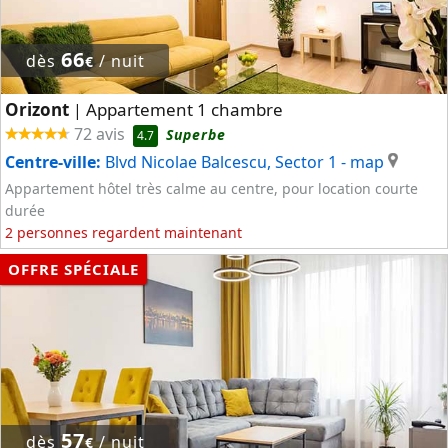
66
dès
/ nuit
€
Orizont
Appartement 1 chambre
|
72 avis
Superbe
4.7
Centre-ville:
Blvd Nicolae Balcescu, Sector 1
- map
Appartement hôtel très calme au centre, pour location courte
durée
2 personnes regardent maintenant
OFFRE SPÉCIALE
57
dès
/ nuit
€