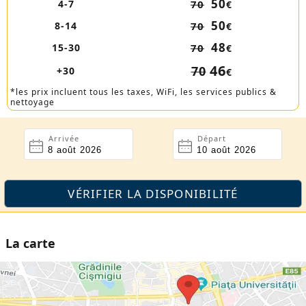
50
4-7
70
€
50
8-14
70
€
48
15-30
70
€
46
70
+30
€
*les prix incluent tous les taxes, WiFi, les services publics &
nettoyage
Arrivée
Départ
La carte