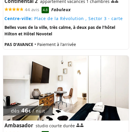
Continental 2
appartement vacances 1 chambres
44 avis
Fabuleux
4.8
Centre-ville:
Place de la Révolution , Sector 3
- carte
Belles vues de la ville, très calme, à deux pas de l'hôtel
Hilton et Hôtel Novotel
PAS D'AVANCE
• Paiement à l'arrivée
46
dès
/
€
nuit
Ambasador
studio courte durée