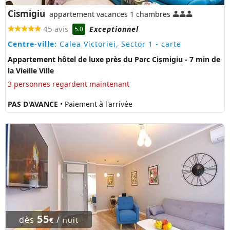
Cismigiu
appartement vacances 1 chambres
45 avis
Exceptionnel
5.0
Centre-ville:
Calea Victoriei, Sector 1
- carte
Appartement hôtel de luxe près du Parc Cișmigiu - 7 min de
la Vieille Ville
3 personnes regardent maintenant
PAS D'AVANCE
• Paiement à l'arrivée
55
dès
/
€
nuit