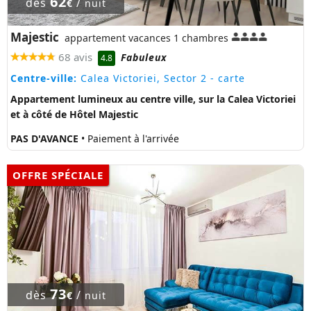
62
dès
/
€
nuit
Majestic
appartement vacances 1 chambres
68 avis
Fabuleux
4.8
Centre-ville:
Calea Victoriei, Sector 2
- carte
Appartement lumineux au centre ville, sur la Calea Victoriei
et à côté de Hôtel Majestic
PAS D'AVANCE
• Paiement à l'arrivée
OFFRE SPÉCIALE
73
dès
/
€
nuit