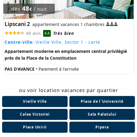
48
dès
/
€
nuit
Lipscani 2
appartement vacances 1 chambres
48 avis
Très bien
4.4
Centre-ville:
Vieille Ville, Sector 1
- carte
Appartement moderne en emplacement central privilégié
près de la Place de la Constitution
PAS D'AVANCE
• Paiement à l'arrivée
ou voir location vacances par quartier
Vieille Ville
Place de l`Université
Calea Victoriei
Sala Palatului
Place Unirii
Pipera