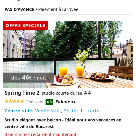
PAS D'AVANCE
• Paiement à l'arrivée
OFFRE SPÉCIALE
46
dès
/
€
nuit
Spring Time 2
studio courte durée
166 avis
Fabuleux
4.8
Centre-ville:
Vieille Ville, Sector 1
- carte
Studio elégant avec balcon - Idéal pour vos vacances en
centre-ville de Bucarest
3 personnes regardent maintenant