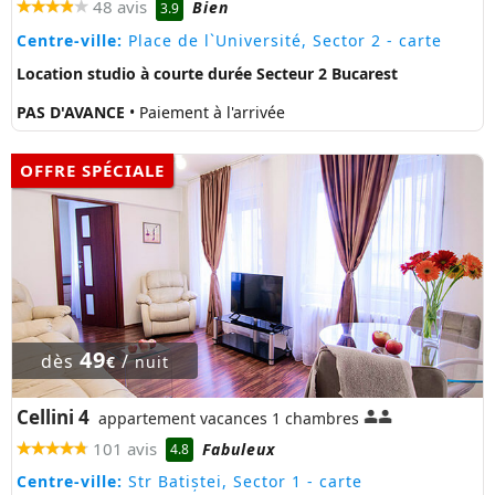
48 avis
Bien
3.9
Centre-ville:
Place de l`Université, Sector 2
- carte
Location studio à courte durée Secteur 2 Bucarest
PAS D'AVANCE
• Paiement à l'arrivée
OFFRE SPÉCIALE
49
dès
/
€
nuit
Cellini 4
appartement vacances 1 chambres
101 avis
Fabuleux
4.8
Centre-ville:
Str Batiștei, Sector 1
- carte