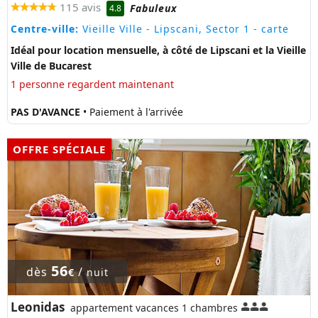
115 avis
Fabuleux
4.8
Centre-ville:
Vieille Ville - Lipscani, Sector 1
- carte
Idéal pour location mensuelle, à côté de Lipscani et la Vieille
Ville de Bucarest
1 personne regardent maintenant
PAS D'AVANCE
• Paiement à l'arrivée
OFFRE SPÉCIALE
56
dès
/
€
nuit
Leonidas
appartement vacances 1 chambres