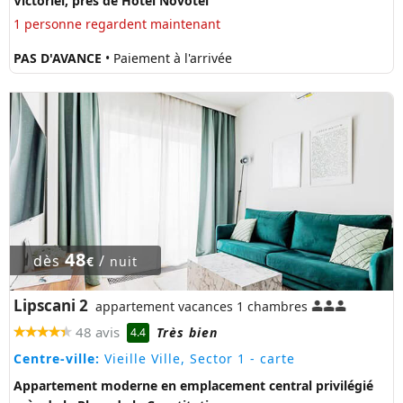
Victoriei, près de Hôtel Novotel
1 personne regardent maintenant
PAS D'AVANCE
• Paiement à l'arrivée
48
dès
/
€
nuit
Lipscani 2
appartement vacances 1 chambres
48 avis
Très bien
4.4
Centre-ville:
Vieille Ville, Sector 1
- carte
Appartement moderne en emplacement central privilégié