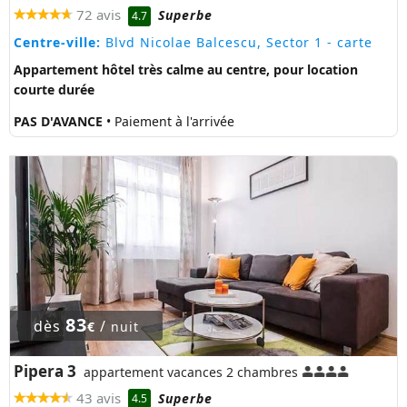
72 avis
Superbe
4.7
Centre-ville:
Blvd Nicolae Balcescu, Sector 1
- carte
Appartement hôtel très calme au centre, pour location
courte durée
PAS D'AVANCE
• Paiement à l'arrivée
83
dès
/
€
nuit
Pipera 3
appartement vacances 2 chambres
43 avis
Superbe
4.5