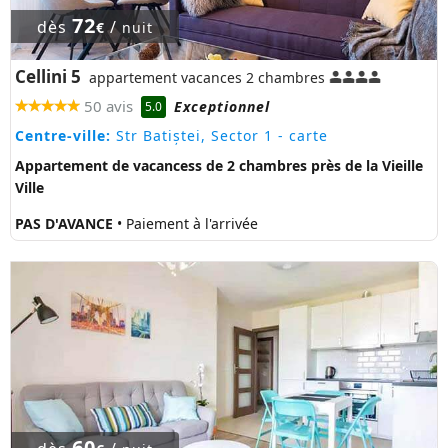
72
dès
/
€
nuit
Cellini 5
appartement vacances 2 chambres
50 avis
Exceptionnel
5.0
Centre-ville:
Str Batiștei, Sector 1
- carte
Appartement de vacancess de 2 chambres près de la Vieille
Ville
PAS D'AVANCE
• Paiement à l'arrivée
60