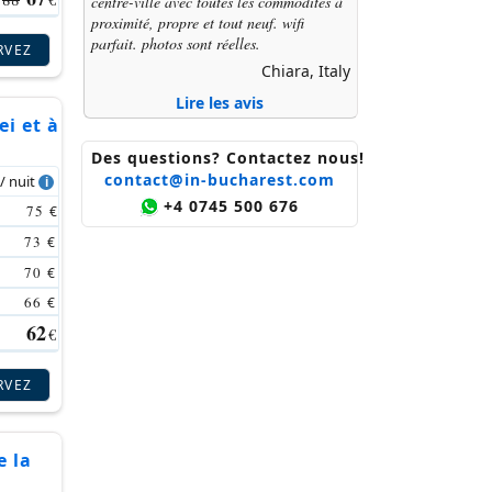
centre-ville avec toutes les commodités à
proximité, propre et tout neuf. wifi
parfait. photos sont réelles.
RVEZ
Chiara, Italy
Lire les avis
ei et à
Des questions? Contactez nous!
contact@in-bucharest.com
 / nuit
+4 0745 500 676
75
€
73
€
70
€
66
€
62
€
RVEZ
e la