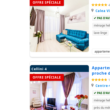
OFFRE SPÉCIALE
4
Calea Vi
✔ PAS D'A
ménage heb
lave-linge
apparteme
Appartem
Cellini 4
proche de
OFFRE SPÉCIALE
1
Centre-v
✔ PAS D'A
ménage heb
près du mé