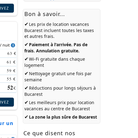
RVEZ
Bon à savoir...
✔
Les prix de
location vacances
Bucarest
incluent toutes les taxes
et autres frais.
✔
Paiement à l'arrivée. Pas de
 / nuit
frais. Annulation gratuite.
63
€
✔
Wi-Fi gratuite dans chaque
61
€
logement
59
€
✔
Nettoyage gratuit une fois par
55
€
semaine
52
✔
€
Réductions pour longs séjours à
Bucarest
✔
RVEZ
Les meilleurs prix pour
location
vacances au centre de Bucarest
✔
La zone la plus sûre de Bucarest
ur un
Ce que disent nos