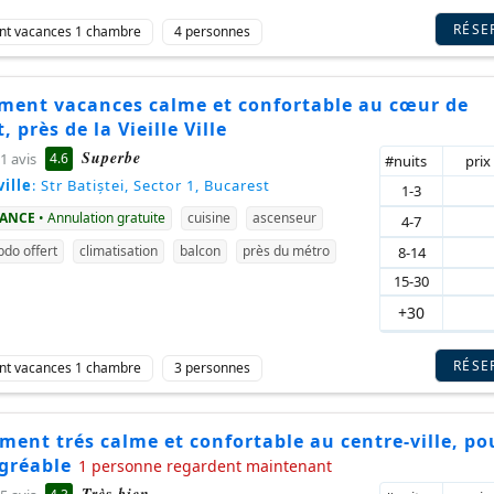
RÉSE
nt vacances 1 chambre
4 personnes
ment vacances calme et confortable au cœur de
, près de la Vieille Ville
Superbe
4.6
1 avis
#nuits
prix
ille
: Str Batiștei, Sector 1, Bucarest
1-3
VANCE
• Annulation gratuite
cuisine
ascenseur
4-7
do offert
climatisation
balcon
près du métro
8-14
15-30
+30
RÉSE
nt vacances 1 chambre
3 personnes
ent trés calme et confortable au centre-ville, po
agréable
1 personne regardent maintenant
Très bien