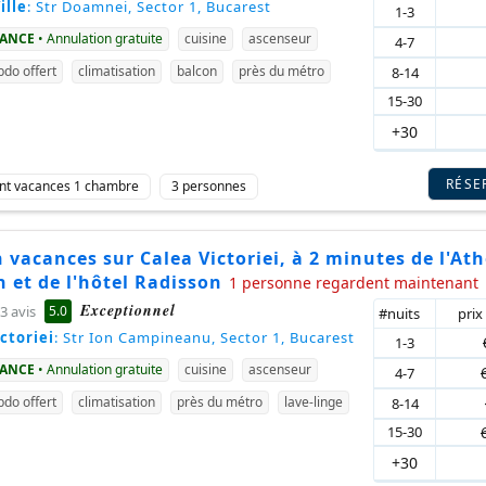
ille
: Str Doamnei, Sector 1, Bucarest
1-3
VANCE
• Annulation gratuite
cuisine
ascenseur
4-7
do offert
climatisation
balcon
près du métro
8-14
15-30
+30
RÉSE
nt vacances 1 chambre
3 personnes
 vacances sur Calea Victoriei, à 2 minutes de l'At
 et de l'hôtel Radisson
1 personne regardent maintenant
Exceptionnel
5.0
3 avis
#nuits
prix
ctoriei
: Str Ion Campineanu, Sector 1, Bucarest
1-3
VANCE
• Annulation gratuite
cuisine
ascenseur
4-7
do offert
climatisation
près du métro
lave-linge
8-14
15-30
+30