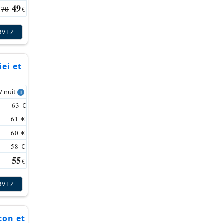
49
70
€
RVEZ
ei et
 / nuit
63
€
61
€
60
€
58
€
55
€
RVEZ
lton et