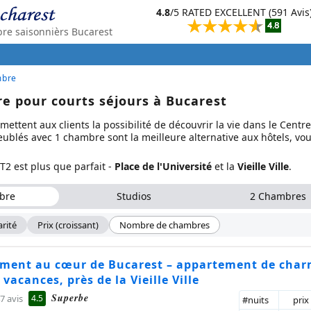
4.8
/5 RATED EXCELLENT (591 Avis
e saisonnièrs Bucarest
mbre
 pour courts séjours à Bucarest
ettent aux clients la possibilité de découvrir la vie dans le Centre-
eublés avec 1 chambre sont la meilleure alternative aux hôtels, vo
2 est plus que parfait -
Place de l'Université
et la
Vieille Ville
.
bre
Studios
2 Chambres
rité
Prix (croissant)
Nombre de chambres
ment au cœur de Bucarest – appartement de char
 vacances, près de la Vieille Ville
Superbe
4.5
7 avis
#nuits
prix