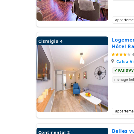
apparteme
Logement
Cismigiu 4
Hôtel R
4
Calea Vi
✔ PAS D'A
ménage heb
apparteme
Belles v
Continental 2