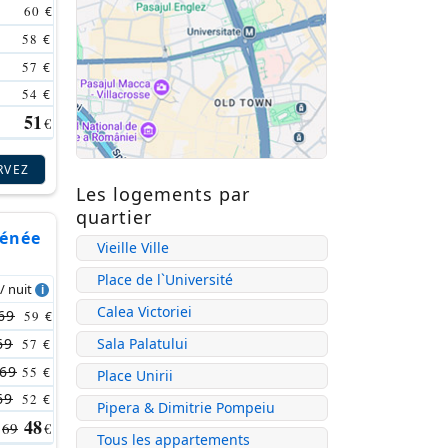
60
€
58
€
57
€
54
€
51
€
RVEZ
Les logements par
quartier
hénée
Vieille Ville
Place de l`Université
 / nuit
Calea Victoriei
69
59
€
69
Sala Palatului
57
€
69
55
€
Place Unirii
69
52
€
Pipera & Dimitrie Pompeiu
48
69
€
Tous les appartements