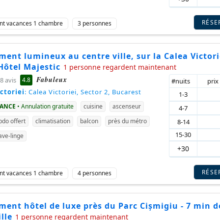
RÉSE
nt vacances 1 chambre
3 personnes
ent lumineux au centre ville, sur la Calea Victori
Hôtel Majestic
1 personne regardent maintenant
Fabuleux
4.8
8 avis
#nuits
prix
ctoriei
: Calea Victoriei, Sector 2, Bucarest
1-3
VANCE
• Annulation gratuite
cuisine
ascenseur
4-7
do offert
climatisation
balcon
près du métro
8-14
15-30
ave-linge
+30
RÉSE
nt vacances 1 chambre
4 personnes
ent hôtel de luxe près du Parc Cișmigiu - 7 min d
ille
1 personne regardent maintenant