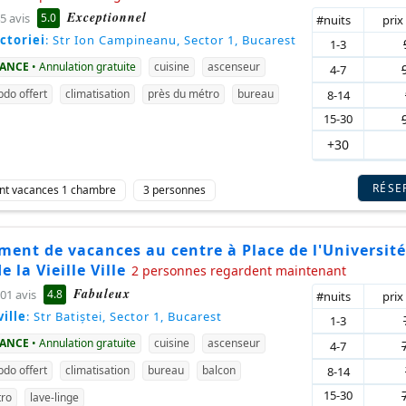
Exceptionnel
5.0
5 avis
#nuits
prix
ctoriei
: Str Ion Campineanu, Sector 1, Bucarest
1-3
VANCE
• Annulation gratuite
cuisine
ascenseur
4-7
do offert
climatisation
près du métro
bureau
8-14
15-30
+30
RÉSE
nt vacances 1 chambre
3 personnes
ent de vacances au centre à Place de l'Université
 la Vieille Ville
2 personnes regardent maintenant
Fabuleux
4.8
01 avis
#nuits
prix
ille
: Str Batiștei, Sector 1, Bucarest
1-3
VANCE
• Annulation gratuite
cuisine
ascenseur
4-7
do offert
climatisation
bureau
balcon
8-14
15-30
tro
lave-linge