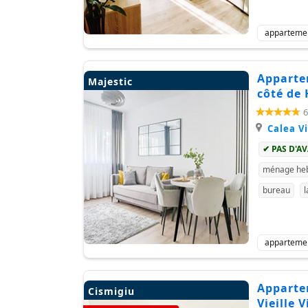
apparteme
Appartem
Majestic
côté de 
6
Calea Vi
✔ PAS D'A
ménage heb
bureau
l
apparteme
Appartem
Cismigiu
Vieille V