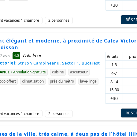
+30
RÉSE
nt vacances 1 chambre
2 personnes
 élégant et moderne, à proximité de Calea Victori
adisson
Très bien
4.0
2 avis
#nuits
prix
ctoriei
: Str Ion Campineanu, Sector 1, Bucarest
1-3
VANCE
• Annulation gratuite
cuisine
ascenseur
4-7
do offert
climatisation
près du métro
lave-linge
8-14
15-30
+30
RÉSE
nt vacances 1 chambre
2 personnes
ues de la ville, très calme, à deux pas de l'hôtel Hi