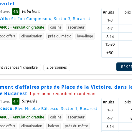
ovotel
Fabuleux
4.8
4 avis
#nuits
prix
Ville
: Str Ion Campineanu, Sector 3, Bucarest
1-3
VANCE
• Annulation gratuite
cuisine
ascenseur
4-7
do offert
climatisation
près du métro
lave-linge
8-14
15-30
+30
RÉSE
nt vacances 1 chambre
2 personnes
ent d’affaires près de Place de la Victoire, dans l
de Bucarest
1 personne regardent maintenant
Superbe
4.7
1 avis
#nuits
prix
lcescu
: Blvd Nicolae Bălcescu, Sector 1, Bucarest
1-3
VANCE
• Annulation gratuite
cuisine
ascenseur
4-7
do offert
climatisation
balcon
près du métro
8-14