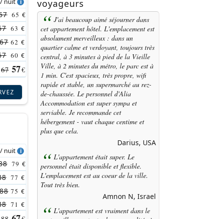
 / nuit
voyageurs
67
65
€
J'ai beaucoup aimé séjourner dans
67
cet
appartement hôtel
. L'emplacement est
63
€
absolument merveilleux : dans un
67
62
€
quartier calme et verdoyant, toujours très
67
60
€
central, à 3 minutes à pied de la Vieille
Ville, à 2 minutes du métro, le parc est à
57
67
€
1 min. C'est spacieux, très propre, wifi
rapide et stable, un supermarché au rez-
RVEZ
de-chaussée. Le personnel d'Alia
Accommodation est super sympa et
serviable. Je recommande cet
hébergement
- vaut chaque centime et
plus que cela.
Darius, USA
 / nuit
L'appartement était super. Le
88
79
€
personnel était disponible et flexible.
L'emplacement est au coeur de la ville.
88
77
€
Tout très bien.
88
75
€
Amnon N, Israel
88
71
€
L'appartement est vraiment dans le
67
88
€