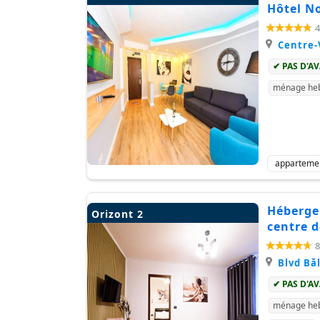
Hôtel N
4
Centre-
✔ PAS D'A
ménage heb
apparteme
Hébergem
Orizont 2
centre 
8
Blvd Bă
✔ PAS D'A
ménage heb