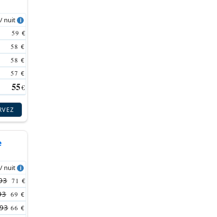
 / nuit
59
€
58
€
58
€
57
€
55
€
RVEZ
e
 / nuit
93
71
€
93
69
€
93
66
€