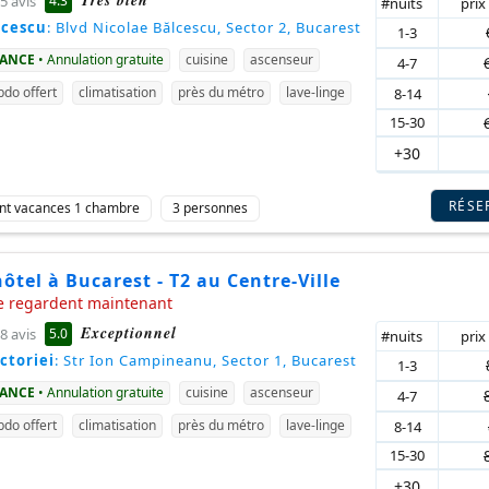
4.3
5 avis
#nuits
prix
lcescu
: Blvd Nicolae Bălcescu, Sector 2, Bucarest
1-3
VANCE
• Annulation gratuite
cuisine
ascenseur
4-7
do offert
climatisation
près du métro
lave-linge
8-14
15-30
+30
RÉSE
nt vacances 1 chambre
3 personnes
ôtel à Bucarest - T2 au Centre-Ville
e regardent maintenant
Exceptionnel
5.0
8 avis
#nuits
prix
ctoriei
: Str Ion Campineanu, Sector 1, Bucarest
1-3
VANCE
• Annulation gratuite
cuisine
ascenseur
4-7
do offert
climatisation
près du métro
lave-linge
8-14
15-30
+30