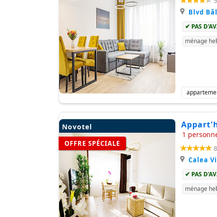
5
Blvd Bă
✔ PAS D'A
ménage heb
apparteme
Appart'h
Novotel
1 personn
OFFRE SPÉCIALE
8
Calea Vi
✔ PAS D'A
ménage heb