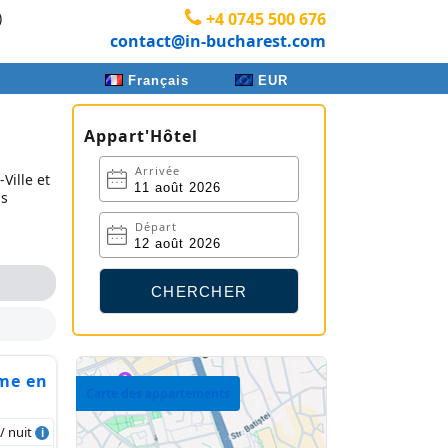
)
+4 0745 500 676
contact@in-bucharest.com
Français
EUR
Appart'Hôtel
Arrivée
Ville et
us
Départ
me en
Carte des appartements
 / nuit