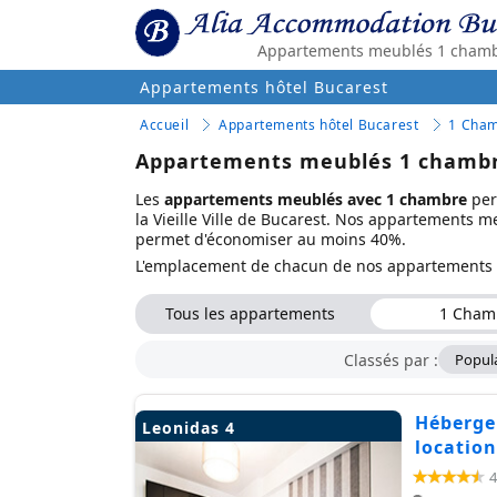
Appartements meublés 1 chambr
Appartements hôtel Bucarest
Accueil
Appartements hôtel Bucarest
1 Cha
Appartements meublés 1 chambre
Les
appartements meublés avec 1 chambre
perm
la Vieille Ville de Bucarest. Nos appartements m
permet d'économiser au moins 40%.
L'emplacement de chacun de nos appartements T
Tous les appartements
1 Cham
Classés par :
Popula
Héberge
Leonidas 4
location
4