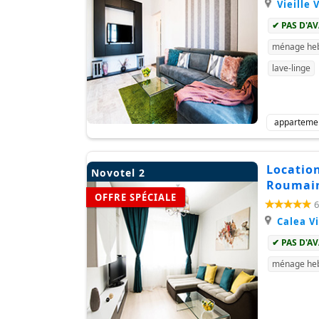
Vieille V
✔ PAS D'A
ménage heb
lave-linge
apparteme
Location
Novotel 2
Roumain
OFFRE SPÉCIALE
6
Calea Vi
✔ PAS D'A
ménage heb