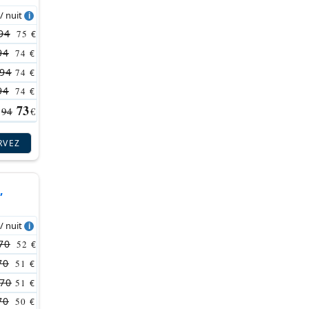
 / nuit
94
75
€
94
74
€
94
74
€
94
74
€
73
94
€
RVEZ
,
 / nuit
70
52
€
70
51
€
70
51
€
70
50
€