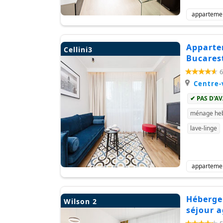
apparteme
Apparte
Cellini3
Bucarest
6
Centre-v
✔ PAS D'A
ménage heb
lave-linge
apparteme
Hébergem
Wilson 2
séjour 