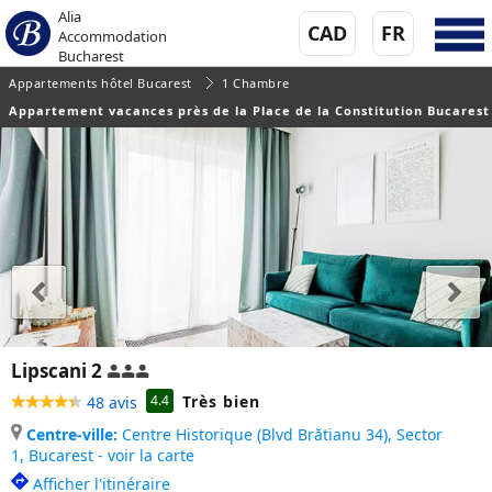
Alia
CAD
FR
Accommodation
Bucharest
Appartements hôtel Bucarest
1 Chambre
Appartement vacances près de la Place de la Constitution Bucarest
Lipscani 2
Très bien
4.4
48 avis
Centre-ville:
Centre Historique (Blvd Brătianu 34), Sector
1,
Bucarest - voir la carte
Afficher l'itinéraire