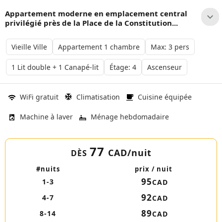
Appartement moderne en emplacement central
privilégié près de la Place de la Constitution...
Vieille Ville
Appartement 1 chambre
Max: 3 pers
1 Lit double + 1 Canapé-lit
Étage: 4
Ascenseur
WiFi gratuit
Climatisation
Cuisine équipée
Machine à laver
Ménage hebdomadaire
77
CAD
/nuit
DÈS
#nuits
prix / nuit
95
1-3
CAD
92
4-7
CAD
89
8-14
CAD