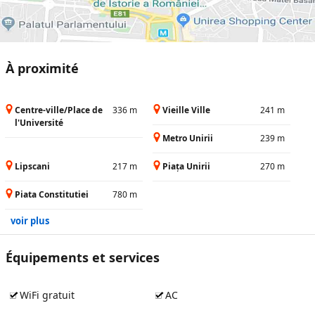
À proximité
Centre-ville/Place de
336 m
Vieille Ville
241 m
l'Université
Metro Unirii
239 m
Lipscani
217 m
Piața Unirii
270 m
Piata Constitutiei
780 m
voir plus
Équipements et services
WiFi gratuit
AC