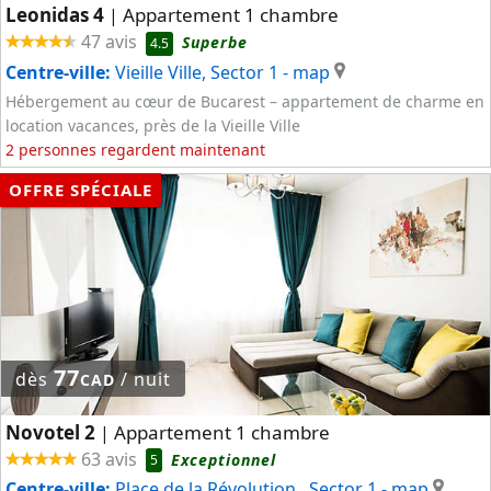
Leonidas 4
Appartement 1 chambre
|
47 avis
Superbe
4.5
Centre-ville:
Vieille Ville, Sector 1
- map
Hébergement au cœur de Bucarest – appartement de charme en
location vacances, près de la Vieille Ville
2 personnes regardent maintenant
OFFRE SPÉCIALE
77
dès
/ nuit
CAD
Novotel 2
Appartement 1 chambre
|
63 avis
Exceptionnel
5
Centre-ville:
Place de la Révolution , Sector 1
- map