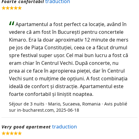
traduction
Foarte confortabil
Apartamentul a fost perfect ca locație, având în
vedere că am fost în București pentru concertele
Kimaro. Era la doar aproximativ 12 minute de mers
pe jos de Piața Constituției, ceea ce a făcut drumul
spre festival super ușor. Cel mai bun lucru a fost că
eram chiar în Centrul Vechi. După concerte, nu
prea ai ce face în apropierea pieței, dar în Centrul
Vechi sunt o mulțime de opțiuni. A fost combinația
ideală de confort și distracție. Apartamentul este
foarte confortabil și liniștit noaptea.
Séjour de 3 nuits · Mario, Sucaeva, Romania · Avis publié
sur in-bucharest.com, 2025-06-18
traduction
Very good apartment