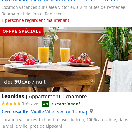
Location vacances sur Calea Victoriei, à 2 minutes de l'Athénée
Roumain et de l'hôtel Radisson
1 personne regardent maintenant
OFFRE SPÉCIALE
90
dès
/ nuit
CAD
Leonidas
Appartement 1 chambre
|
155 avis
Exceptionnel
4.9
Centre-ville:
Vieille Ville, Sector 1
- map
Location vacances 1 chambre avec balcon, 100% au calme, dans
la Vieille Ville, près de Lipscani