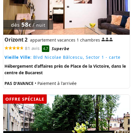
58
dès
/
€
nuit
Orizont 2
appartement vacances 1 chambres
81 avis
Superbe
4.7
Vieille Ville
: Blvd Nicolae Bălcescu, Sector 1
- carte
Hébergement d’affaires près de Place de la Victoire, dans le
centre de Bucarest
PAS D'AVANCE
• Paiement à l'arrivée
OFFRE SPÉCIALE