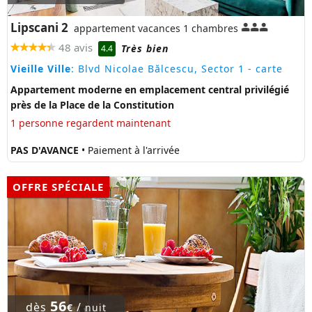
Lipscani 2
appartement vacances 1 chambres
48 avis
Très bien
4.4
Vieille Ville
: Blvd Nicolae Bălcescu, Sector 1
- carte
Appartement moderne en emplacement central privilégié
près de la Place de la Constitution
1 personne regardent maintenant
PAS D'AVANCE
• Paiement à l'arrivée
OFFRE SPÉCIALE
56
dès
/
€
nuit