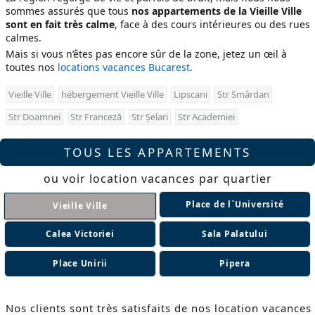
sommes assurés que tous
nos appartements de la Vieille Ville
sont en fait très calme
, face à des cours intérieures ou des rues
calmes.
Mais si vous n’êtes pas encore sûr de la zone, jetez un œil à
toutes nos
locations vacances Bucarest
.
Vieille Ville
hébergement Vieille Ville
Lipscani
Str Smârdan
Str Doamnei
Str Franceză
Str Șelari
Str Academiei
TOUS LES APPARTEMENTS
ou voir location vacances par quartier
Place de l`Université
Vieille Ville
Calea Victoriei
Sala Palatului
Place Unirii
Pipera
Nos clients sont très satisfaits de nos location vacances