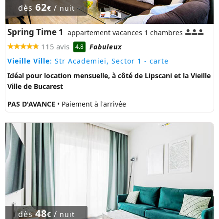
62
dès
/
€
nuit
Spring Time 1
appartement vacances 1 chambres
115 avis
Fabuleux
4.8
Vieille Ville
: Str Academiei, Sector 1
- carte
Idéal pour location mensuelle, à côté de Lipscani et la Vieille
Ville de Bucarest
PAS D'AVANCE
• Paiement à l'arrivée
48
dès
/
€
nuit