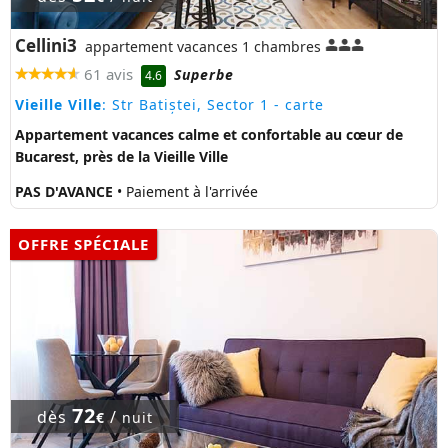
Cellini3
appartement vacances 1 chambres
61 avis
Superbe
4.6
Vieille Ville
: Str Batiștei, Sector 1
- carte
Appartement vacances calme et confortable au cœur de
Bucarest, près de la Vieille Ville
PAS D'AVANCE
• Paiement à l'arrivée
OFFRE SPÉCIALE
72
dès
/
€
nuit