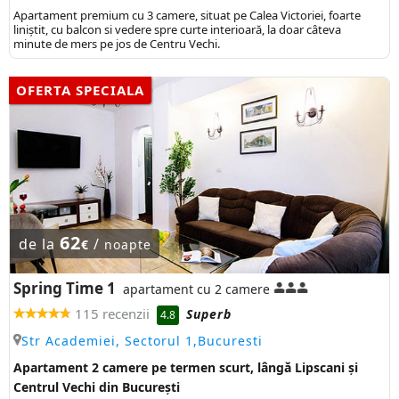
Apartament premium cu 3 camere, situat pe Calea Victoriei, foarte
liniștit, cu balcon si vedere spre curte interioară, la doar câteva
minute de mers pe jos de Centru Vechi.
OFERTA SPECIALA
62
de la
/
€
noapte
Spring Time 1
apartament cu 2 camere
115 recenzii
Superb
4.8
Str Academiei, Sectorul 1,Bucuresti
Apartament 2 camere pe termen scurt, lângă Lipscani și
Centrul Vechi din București