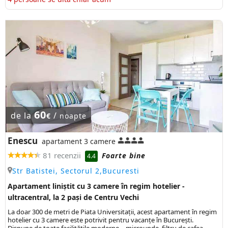
60
de la
/
€
noapte
Enescu
apartament 3 camere
81 recenzii
Foarte bine
4.4
Str Batistei, Sectorul 2,Bucuresti
Apartament liniștit cu 3 camere în regim hotelier -
ultracentral, la 2 pași de Centru Vechi
La doar 300 de metri de Piata Universitații, acest apartament în regim
hotelier cu 3 camere este potrivit pentru vacanțe în București.
Dispune de toate facilitățile moderne – microunde, filtru de cafea,