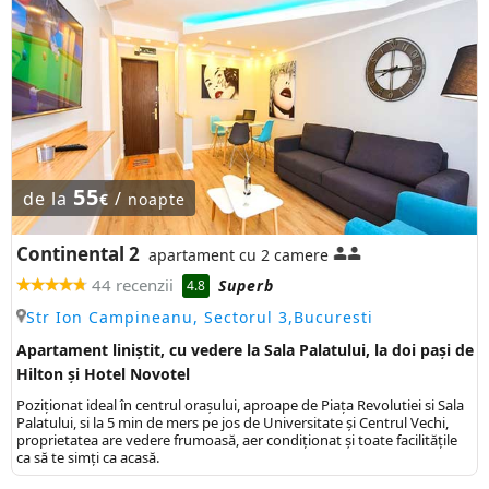
55
de la
/
€
noapte
Continental 2
apartament cu 2 camere
44 recenzii
Superb
4.8
Str Ion Campineanu, Sectorul 3,Bucuresti
Apartament liniștit, cu vedere la Sala Palatului, la doi pași de
Hilton și Hotel Novotel
Poziţionat ideal în centrul oraşului, aproape de Piaţa Revolutiei si Sala
Palatului, si la 5 min de mers pe jos de Universitate şi Centrul Vechi,
proprietatea are vedere frumoasă, aer condiționat și toate facilitățile
ca să te simți ca acasă.