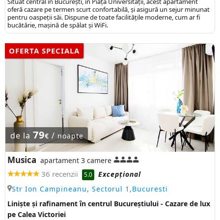
Situat central în București, în Piața Universității, acest apartament
oferă cazare pe termen scurt confortabilă, și asigură un sejur minunat
pentru oaspeții săi. Dispune de toate facilitățile moderne, cum ar fi
bucătărie, mașină de spălat și WiFi.
OFERTA SPECIALA
79
de la
/
€
noapte
Musica
apartament 3 camere
36 recenzii
Excepţional
5.0
Str Ion Campineanu, Sectorul 1,Bucuresti
Liniște și rafinament în centrul Bucureștiului - Cazare de lux
pe Calea Victoriei