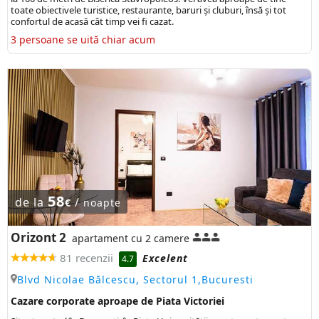
toate obiectivele turistice, restaurante, baruri și cluburi, însă și tot
confortul de acasă cât timp vei fi cazat.
3 persoane se uită chiar acum
58
de la
/
€
noapte
Orizont 2
apartament cu 2 camere
81 recenzii
Excelent
4.7
Blvd Nicolae Bălcescu, Sectorul 1,Bucuresti
Cazare corporate aproape de Piata Victoriei