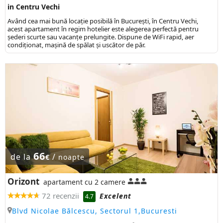
in Centru Vechi
Având cea mai bună locaţie posibilă în Bucureşti, în Centru Vechi,
acest apartament în regim hotelier este alegerea perfectă pentru
șederi scurte sau vacanţe prelungite. Dispune de WiFi rapid, aer
condiționat, mașină de spălat și uscător de păr.
66
de la
/
€
noapte
Orizont
apartament cu 2 camere
72 recenzii
Excelent
4.7
Blvd Nicolae Bălcescu, Sectorul 1,Bucuresti