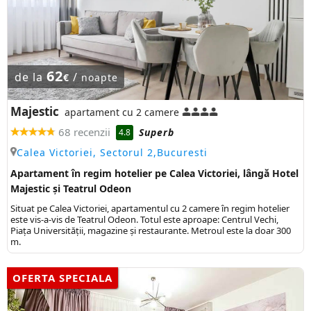
62
de la
/
€
noapte
Majestic
apartament cu 2 camere
68 recenzii
Superb
4.8
Calea Victoriei, Sectorul 2,Bucuresti
Apartament în regim hotelier pe Calea Victoriei, lângă Hotel
Majestic și Teatrul Odeon
Situat pe Calea Victoriei, apartamentul cu 2 camere în regim hotelier
este vis-a-vis de Teatrul Odeon. Totul este aproape: Centrul Vechi,
Piața Universității, magazine și restaurante. Metroul este la doar 300
m.
OFERTA SPECIALA