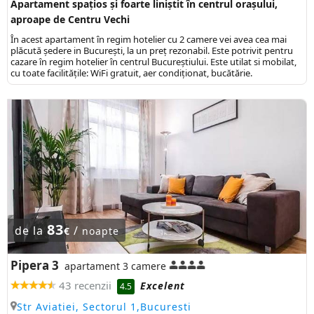
Apartament spațios și foarte liniștit în centrul orașului,
aproape de Centru Vechi
În acest apartament în regim hotelier cu 2 camere vei avea cea mai
plăcută ședere in București, la un preț rezonabil. Este potrivit pentru
cazare în regim hotelier în centrul Bucureștiului. Este utilat si mobilat,
cu toate facilitățile: WiFi gratuit, aer condiționat, bucătărie.
83
de la
/
€
noapte
Pipera 3
apartament 3 camere
43 recenzii
Excelent
4.5
Str Aviatiei, Sectorul 1,Bucuresti