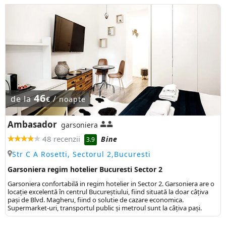
46
de la
/
€
noapte
Ambasador
garsoniera
48 recenzii
Bine
3.9
Str C A Rosetti, Sectorul 2,Bucuresti
Garsoniera regim hotelier Bucuresti Sector 2
Garsoniera confortabilă in regim hotelier in Sector 2. Garsoniera are o
locație excelentă în centrul Bucureștiului, fiind situată la doar câțiva
pași de Blvd. Magheru, fiind o solutie de cazare economica.
Supermarket-uri, transportul public şi metroul sunt la câţiva paşi.