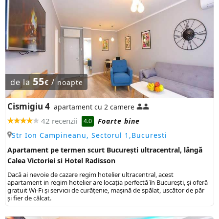
55
de la
/
€
noapte
Cismigiu 4
apartament cu 2 camere
42 recenzii
Foarte bine
4.0
Str Ion Campineanu, Sectorul 1,Bucuresti
Apartament pe termen scurt București ultracentral, lângă
Calea Victoriei si Hotel Radisson
Dacă ai nevoie de cazare regim hotelier ultracentral, acest
apartament in regim hotelier are locaţia perfectă în Bucureşti, şi oferă
gratuit Wi-Fi şi servicii de curăţenie, mașină de spălat, uscător de păr
și fier de călcat.