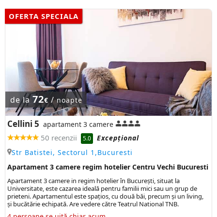
OFERTA SPECIALA
72
de la
/
€
noapte
Cellini 5
apartament 3 camere
50 recenzii
Excepţional
5.0
Str Batistei, Sectorul 1,Bucuresti
Apartament 3 camere regim hotelier Centru Vechi Bucuresti
Apartament 3 camere in regim hotelier în București, situat la
Universitate, este cazarea ideală pentru familii mici sau un grup de
prieteni. Apartamentul este spațios, cu două băi, precum și un living,
și bucătărie echipată. Are vedere către Teatrul National TNB.
4 persoane se uită chiar acum