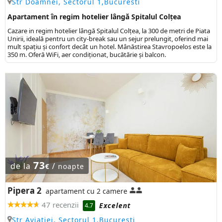
Str Doamnei, Sectorul 1,Bucuresti
Apartament în regim hotelier lângă Spitalul Colțea
Cazare in regim hotelier lângă Spitalul Colțea, la 300 de metri de Piata
Unirii, ideală pentru un city-break sau un sejur prelungit, oferind mai
mult spațiu și confort decât un hotel. Mânăstirea Stavropoelos este la
350 m. Oferă WiFi, aer condiționat, bucătărie și balcon.
73
de la
/
€
noapte
Pipera 2
apartament cu 2 camere
47 recenzii
Excelent
4.7
Str Aviatiei, Sectorul 1,Bucuresti