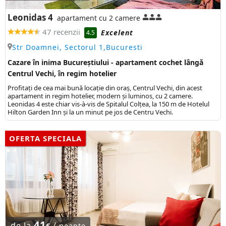
Leonidas 4
apartament cu 2 camere
47 recenzii
Excelent
4.5
Str Doamnei, Sectorul 1,Bucuresti
Cazare în inima Bucureștiului - apartament cochet lângă
Centrul Vechi, în regim hotelier
Profitați de cea mai bună locație din oraș, Centrul Vechi, din acest
apartament in regim hotelier, modern și luminos, cu 2 camere.
Leonidas 4 este chiar vis-à-vis de Spitalul Colțea, la 150 m de Hotelul
Hilton Garden Inn și la un minut pe jos de Centru Vechi.
OFERTA SPECIALA
41
de la
/
€
noapte