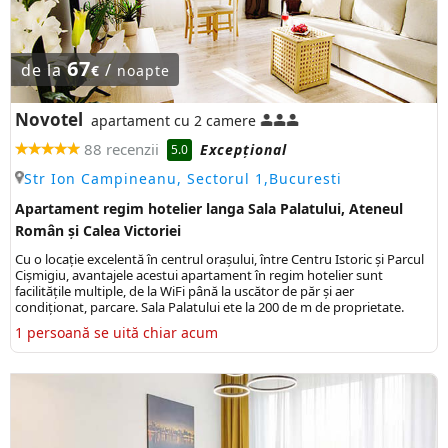
67
de la
/
€
noapte
Novotel
apartament cu 2 camere
88 recenzii
Excepţional
5.0
Str Ion Campineanu, Sectorul 1,Bucuresti
Apartament regim hotelier langa Sala Palatului, Ateneul
Român și Calea Victoriei
Cu o locație excelentă în centrul orașului, între Centru Istoric și Parcul
Cișmigiu, avantajele acestui apartament în regim hotelier sunt
facilitățile multiple, de la WiFi până la uscător de păr și aer
condiționat, parcare. Sala Palatului ete la 200 de m de proprietate.
1 persoană se uită chiar acum