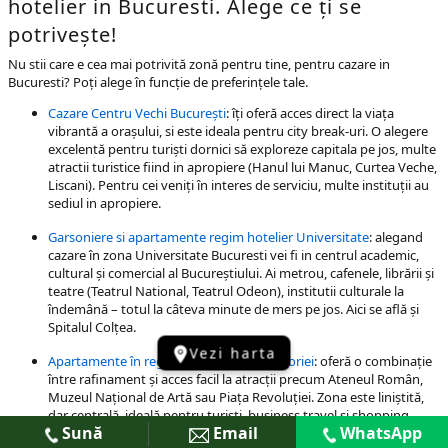
hotelier in Bucuresti. Alege ce ți se
potrivește!
Nu stii care e cea mai potrivită zonă pentru tine, pentru cazare in
Bucuresti? Poți alege în funcție de preferințele tale.
Cazare Centru Vechi București
: îți oferă acces direct la viața
vibrantă a orașului, si este ideala pentru city break-uri. O alegere
excelentă pentru turiști dornici să exploreze capitala pe jos, multe
atractii turistice fiind in apropiere (Hanul lui Manuc, Curtea Veche,
Liscani). Pentru cei veniți în interes de serviciu, multe instituții au
sediul in apropiere.
Garsoniere si apartamente regim hotelier Universitate
: alegand
cazare în zona Universitate Bucuresti vei fi in centrul academic,
cultural și comercial al Bucureștiului. Ai metrou, cafenele, librării și
teatre (Teatrul National, Teatrul Odeon), institutii culturale la
îndemână – totul la câteva minute de mers pe jos. Aici se află și
Spitalul Colțea.
Vezi harta
Apartamente în regim hotelier Calea Victoriei
: oferă o combinație
între rafinament și acces facil la atracții precum Ateneul Român,
Muzeul Național de Artă sau Piața Revoluției. Zona este liniștită,
dar centrală, ideală pentru turisti, business travel si shopping
Sună
Email
WhatsApp
premium.