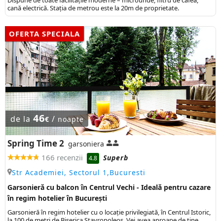
cană electrică. Stația de metrou este la 20m de proprietate.
OFERTA SPECIALA
46
de la
/
€
noapte
Spring Time 2
garsoniera
166 recenzii
Superb
4.8
Str Academiei, Sectorul 1,Bucuresti
Garsonieră cu balcon în Centrul Vechi - Ideală pentru cazare
în regim hotelier în București
Garsonieră în regim hotelier cu o locație privilegiată, în Centrul Istoric,
la 100 de metri de Biserica Stavropoleos. Vei avea aproape de tine