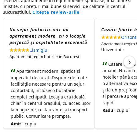
recenzii:
apartamente în regim hotelier
spațioase, imaculate și
liniștite, cu prețuri mai bune și servicii de calitate în centrul
Bucureștiului.
Citește review-urile
Un sejur fantastic într-un
Cazare foarte 
apartament modern, cu o locație
Orizont
perfectă și ospitalitate excelentă
Apartament regim ho
Universitate
Cismigiu
Apartament regim hotelier în Bucuresti
›
Cazare foarte
amabil. Nu am m
Apartament modern, spațios și
hotelier până ac
impecabil de curat. Dispune de toate
o alternativă exc
facilitățile necesare pentru un sejur
și la un preț foa
confortabil, inclusiv o bucătărie
si parcare aproap
complet echipată. Locația era ideală,
rapid.
chiar în centrul orașului, cu acces ușor
la magazine, restaurante și transport
Radu
· cuplu
public. Comunicare promptă.
Amit
· cuplu