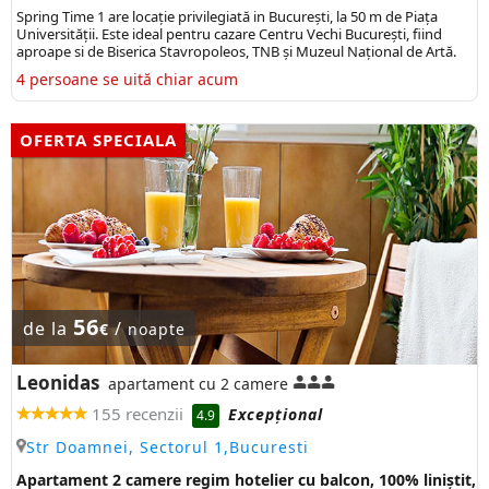
Spring Time 1 are locație privilegiată in București, la 50 m de Piața
Universității. Este ideal pentru cazare Centru Vechi București, fiind
aproape si de Biserica Stavropoleos, TNB și Muzeul Național de Artă.
4 persoane se uită chiar acum
OFERTA SPECIALA
56
de la
/
€
noapte
Leonidas
apartament cu 2 camere
155 recenzii
Excepţional
4.9
Str Doamnei, Sectorul 1,Bucuresti
Apartament 2 camere regim hotelier cu balcon, 100% liniștit,