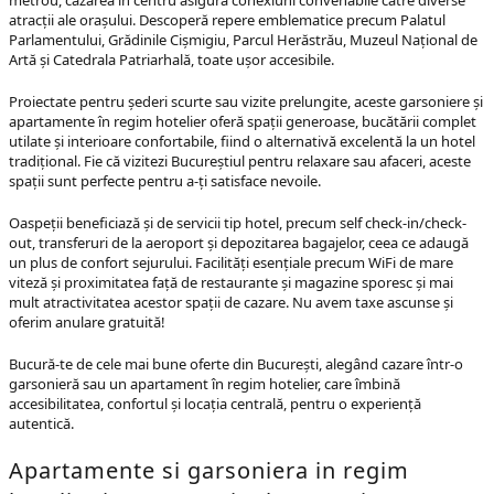
metrou, cazarea în centru asigură conexiuni convenabile către diverse
atracții ale orașului. Descoperă repere emblematice precum Palatul
Parlamentului, Grădinile Cișmigiu, Parcul Herăstrău, Muzeul Național de
Artă și Catedrala Patriarhală, toate ușor accesibile.
Proiectate pentru șederi scurte sau vizite prelungite, aceste garsoniere și
apartamente în regim hotelier oferă spații generoase, bucătării complet
utilate și interioare confortabile, fiind o alternativă excelentă la un hotel
tradițional. Fie că vizitezi Bucureștiul pentru relaxare sau afaceri, aceste
spații sunt perfecte pentru a-ți satisface nevoile.
Oaspeții beneficiază și de servicii tip hotel, precum self check-in/check-
out, transferuri de la aeroport și depozitarea bagajelor, ceea ce adaugă
un plus de confort sejurului. Facilități esențiale precum WiFi de mare
viteză și proximitatea față de restaurante și magazine sporesc și mai
mult atractivitatea acestor spații de cazare. Nu avem taxe ascunse și
oferim anulare gratuită!
Bucură-te de cele mai bune oferte din București, alegând cazare într-o
garsonieră sau un apartament în regim hotelier, care îmbină
accesibilitatea, confortul și locația centrală, pentru o experiență
autentică.
Apartamente si garsoniera in regim