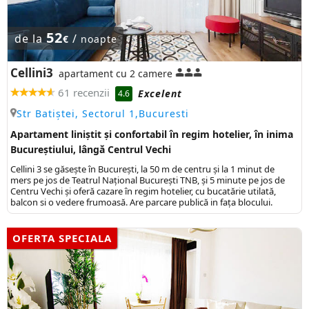
52
de la
/
€
noapte
Cellini3
apartament cu 2 camere
61 recenzii
Excelent
4.6
Str Batiștei, Sectorul 1,Bucuresti
Apartament liniștit și confortabil în regim hotelier, în inima
Bucureștiului, lângă Centrul Vechi
Cellini 3 se găsește în București, la 50 m de centru și la 1 minut de
mers pe jos de Teatrul Național București TNB, și 5 minute pe jos de
Centru Vechi și oferă cazare în regim hotelier, cu bucatărie utilată,
balcon si o vedere frumoasă. Are parcare publică in fața blocului.
OFERTA SPECIALA