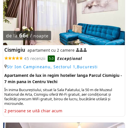
66
de la
/
€
noapte
Cismigiu
apartament cu 2 camere
45 recenzii
Excepţional
5.0
Str Ion Campineanu, Sectorul 1,Bucuresti
Apartament de lux in regim hotelier langa Parcul Cismigiu -
7 min pana in Centru Vechi
În inima Bucureștiului, situat la Sala Palatului, la 50 m de Muzeul
National de Arta, Cismigiu oferă Wi-Fi gratuit, aer condiționat și
facilități precum WiFi gratuit, birou de lucru, bucătărie utilată și
microunde.
2 persoane se uită chiar acum