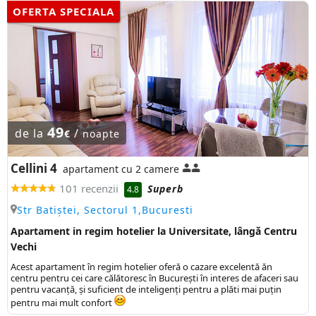
OFERTA SPECIALA
49
de la
/
€
noapte
Cellini 4
apartament cu 2 camere
101 recenzii
Superb
4.8
Str Batiștei, Sectorul 1,Bucuresti
Apartament in regim hotelier la Universitate, lângă Centru
Vechi
Acest apartament în regim hotelier oferă o cazare excelentă ăn
centru pentru cei care călătoresc în București în interes de afaceri sau
pentru vacanță, și suficient de inteligenți pentru a plăti mai puțin
pentru mai mult confort