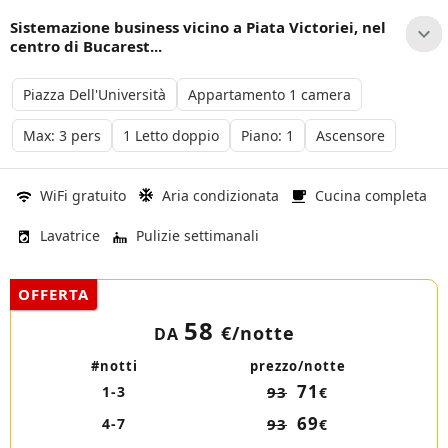
Sistemazione business vicino a Piata Victoriei, nel
centro di Bucarest...
Piazza Dell'Università
Appartamento 1 camera
Max: 3 pers
1 Letto doppio
Piano: 1
Ascensore
WiFi gratuito
Aria condizionata
Cucina completa
Lavatrice
Pulizie settimanali
OFFERTA
58
€
/notte
DA
#notti
prezzo/notte
71
1-3
93
€
69
4-7
93
€