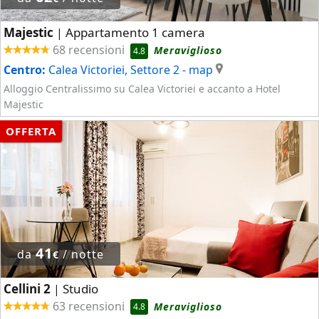
Majestic
Appartamento 1 camera
|
68 recensioni
Meraviglioso
4.8
Centro:
Calea Victoriei, Settore 2
- map
Alloggio Centralissimo su Calea Victoriei e accanto a Hotel
Majestic
OFFERTA
41
da
/ notte
€
Cellini 2
Studio
|
63 recensioni
Meraviglioso
4.8