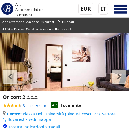
Alia
EUR
IT
Accommodation
Bucharest
Appartamenti Vacanze Bucarest
Bilocali
Affito Breve Centralissimo - Bucarest
Orizont 2
Eccelente
4.7
81 recensioni
Centro:
Piazza Dell'Università (Blvd Bălcescu 23), Settore
1,
Bucarest - vedi mappa
Mostra indicazioni stradali