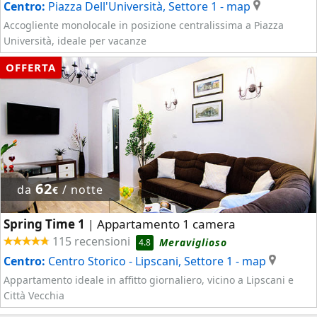
Centro:
Piazza Dell'Università, Settore 1
- map
Accogliente monolocale in posizione centralissima a Piazza
Università, ideale per vacanze
OFFERTA
62
da
/ notte
€
Spring Time 1
Appartamento 1 camera
|
115 recensioni
Meraviglioso
4.8
Centro:
Centro Storico - Lipscani, Settore 1
- map
Appartamento ideale in affitto giornaliero, vicino a Lipscani e
Città Vecchia