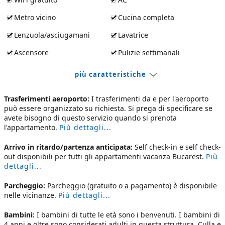
Metro vicino
Cucina completa
Lenzuola/asciugamani
Lavatrice
Ascensore
Pulizie settimanali
più caratteristiche
Trasferimenti aeroporto:
I trasferimenti da e per l'aeroporto
può essere organizzato su richiesta. Si prega di specificare se
avete bisogno di questo servizio quando si prenota
l'appartamento.
Più dettagli...
Arrivo in ritardo/partenza anticipata:
Self check-in e self check-
out disponibili per tutti gli
appartamenti vacanza Bucarest
.
Più
dettagli...
Parcheggio:
Parcheggio (gratuito o a pagamento) è disponibile
nelle vicinanze.
Più dettagli...
Bambini:
I bambini di tutte le età sono i benvenuti. I bambini di
4 anni e oltre sono considerati adulti in questa struttura. Culla e