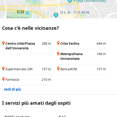
Cosa c'è nelle vicinanze?
Centro città/Piazza
288 m
Citta Vechia
444 m
dell'Università
Metropolitana
189 m
Universitate
Supermercato 24h
157 m
Banca/ATM
157 m
Farmacia
210 m
vedi di più
I servizi più amati dagli ospiti
WiFi gratuito
AC