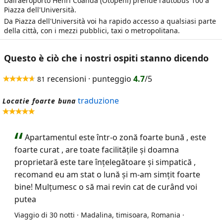
Dall'aeroporto Henri Coanda (Otopeni) prende l'autobus 100 a
Piazza dell'Università.
Da Piazza dell'Università voi ha rapido accesso a qualsiasi parte
della città, con i mezzi pubblici, taxi o metropolitana.
Questo è ciò che i nostri ospiti stanno dicendo
recensioni · punteggio
4.7
/5
81
traduzione
Locatie foarte buna
Apartamentul este într-o zonă foarte bună , este
foarte curat , are toate facilitățile și doamna
proprietară este tare înțelegătoare și simpatică ,
recomand eu am stat o lună și m-am simțit foarte
bine! Mulțumesc o să mai revin cat de curând voi
putea
Viaggio di 30 notti · Madalina, timisoara, Romania ·