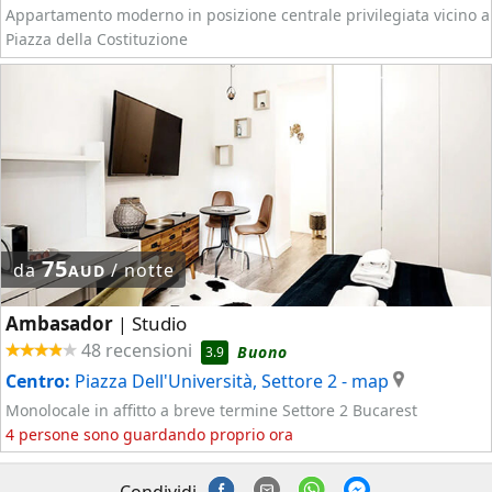
Appartamento moderno in posizione centrale privilegiata vicino a
Piazza della Costituzione
75
da
/ notte
AUD
Ambasador
Studio
|
48 recensioni
Buono
3.9
Centro:
Piazza Dell'Università, Settore 2
- map
Monolocale in affitto a breve termine Settore 2 Bucarest
4 persone sono guardando proprio ora