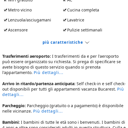
Metro vicino
Cucina completa
Lenzuola/asciugamani
Lavatrice
Ascensore
Pulizie settimanali
più caratteristiche
Trasferimenti aeroporto:
I trasferimenti da e per l'aeroporto
può essere organizzato su richiesta. Si prega di specificare se
avete bisogno di questo servizio quando si prenota
l'appartamento.
Più dettagli...
Arrivo in ritardo/partenza anticipata:
Self check-in e self check-
out disponibili per tutti gli
appartamenti vacanza Bucarest
.
Più
dettagli...
Parcheggio:
Parcheggio (gratuito o a pagamento) è disponibile
nelle vicinanze.
Più dettagli...
Bambini:
I bambini di tutte le età sono i benvenuti. I bambini di
4 anni e oltre sono considerati adulti in questa struttura. Culla e