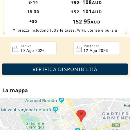
108
8-14
152
AUD
101
15-30
152
AUD
95
152
+30
AUD
*i prezzi includono tutte le tasse, WiFi, utenze e pulizia
Arrivo
Partenza
La mappa