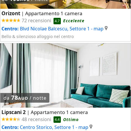
Orizont
Appartamento 1 camera
|
72 recensioni
Eccelente
4.7
Centro:
Blvd Nicolae Balcescu, Settore 1
- map
Bello & silenzioso alloggio nel centro
78
da
/ notte
AUD
Lipscani 2
Appartamento 1 camera
|
48 recensioni
Ottimo
4.4
Centro:
Centro Storico, Settore 1
- map