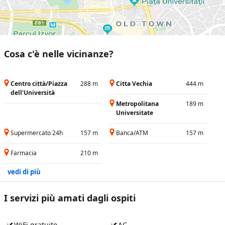
Cosa c'è nelle vicinanze?
Centro città/Piazza
288 m
Citta Vechia
444 m
dell'Università
Metropolitana
189 m
Universitate
Supermercato 24h
157 m
Banca/ATM
157 m
Farmacia
210 m
vedi di più
I servizi più amati dagli ospiti
WiFi gratuito
AC