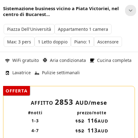
Sistemazione business vicino a Piata Victoriei, nel
centro di Bucarest...
Piazza Dell'Università
Appartamento 1 camera
Max: 3 pers
1 Letto doppio
Piano: 1
Ascensore
WiFi gratuito
Aria condizionata
Cucina completa
Lavatrice
Pulizie settimanali
OFFERTA
2853
AUD/mese
AFFITTO
#notti
prezzo/notte
116
1-3
152
AUD
113
4-7
152
AUD