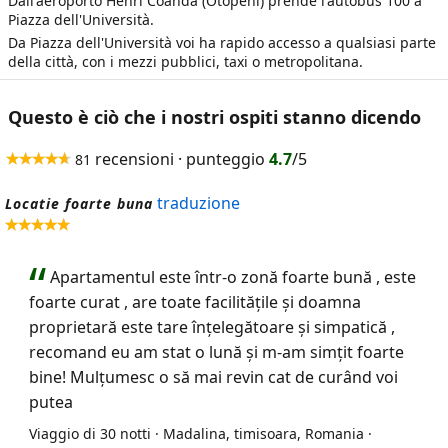
Dall'aeroporto Henri Coanda (Otopeni) prende l'autobus 100 a
Piazza dell'Università.
Da Piazza dell'Università voi ha rapido accesso a qualsiasi parte
della città, con i mezzi pubblici, taxi o metropolitana.
Questo è ciò che i nostri ospiti stanno dicendo
recensioni · punteggio
4.7
/5
81
traduzione
Locatie foarte buna
Apartamentul este într-o zonă foarte bună , este
foarte curat , are toate facilitățile și doamna
proprietară este tare înțelegătoare și simpatică ,
recomand eu am stat o lună și m-am simțit foarte
bine! Mulțumesc o să mai revin cat de curând voi
putea
Viaggio di 30 notti · Madalina, timisoara, Romania ·