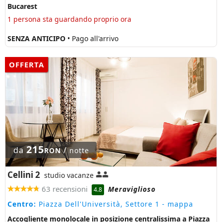
Bucarest
1 persona sta guardando proprio ora
SENZA ANTICIPO
• Pago all'arrivo
OFFERTA
215
da
/
RON
notte
Cellini 2
studio vacanze
63 recensioni
Meraviglioso
4.8
Centro:
Piazza Dell'Università, Settore 1
- mappa
Accogliente monolocale in posizione centralissima a Piazza