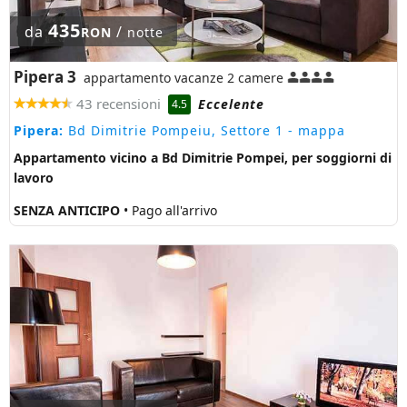
435
da
/
RON
notte
Pipera 3
appartamento vacanze 2 camere
43 recensioni
Eccelente
4.5
Pipera:
Bd Dimitrie Pompeiu, Settore 1
- mappa
Appartamento vicino a Bd Dimitrie Pompei, per soggiorni di
lavoro
SENZA ANTICIPO
• Pago all'arrivo