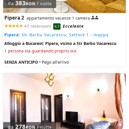
383
da
/
RON
notte
Pipera 2
appartamento vacanze 1 camera
47 recensioni
Eccelente
4.7
Pipera:
Str Barbu Vacarescu, Settore 1
- mappa
Alloggio a Bucarest: Pipera, vicino a Str Barbu Vacarescu
1 persona sta guardando proprio ora
SENZA ANTICIPO
• Pago all'arrivo
278
da
/
RON
notte