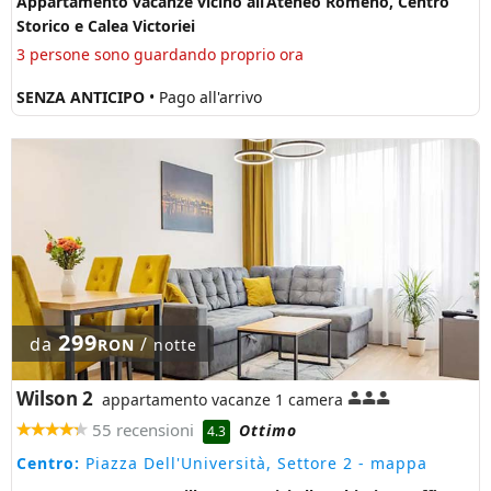
Appartamento vacanze vicino all’Ateneo Romeno, Centro
Storico e Calea Victoriei
3 persone sono guardando proprio ora
SENZA ANTICIPO
• Pago all'arrivo
299
da
/
RON
notte
Wilson 2
appartamento vacanze 1 camera
55 recensioni
Ottimo
4.3
Centro:
Piazza Dell'Università, Settore 2
- mappa