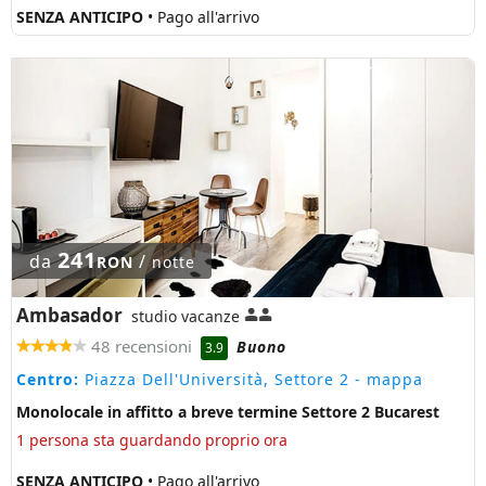
SENZA ANTICIPO
• Pago all'arrivo
241
da
/
RON
notte
Ambasador
studio vacanze
48 recensioni
Buono
3.9
Centro:
Piazza Dell'Università, Settore 2
- mappa
Monolocale in affitto a breve termine Settore 2 Bucarest
1 persona sta guardando proprio ora
SENZA ANTICIPO
• Pago all'arrivo