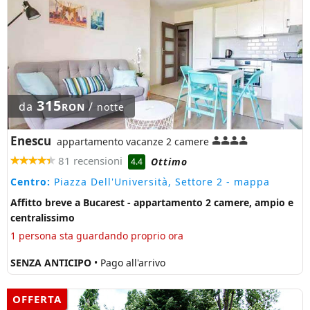
315
da
/
RON
notte
Enescu
appartamento vacanze 2 camere
81 recensioni
Ottimo
4.4
Centro:
Piazza Dell'Università, Settore 2
- mappa
Affitto breve a Bucarest - appartamento 2 camere, ampio e
centralissimo
1 persona sta guardando proprio ora
SENZA ANTICIPO
• Pago all'arrivo
OFFERTA