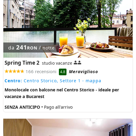
241
da
/
RON
notte
Spring Time 2
studio vacanze
166 recensioni
Meraviglioso
4.8
Centro:
Centro Storico, Settore 1
- mappa
Monolocale con balcone nel Centro Storico - ideale per
vacanze a Bucarest
SENZA ANTICIPO
• Pago all'arrivo