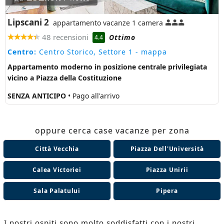
Lipscani 2
appartamento vacanze 1 camera
48 recensioni
Ottimo
4.4
Centro:
Centro Storico, Settore 1
- mappa
Appartamento moderno in posizione centrale privilegiata
vicino a Piazza della Costituzione
SENZA ANTICIPO
• Pago all'arrivo
oppure cerca case vacanze per zona
Città Vecchia
Piazza Dell'Università
Calea Victoriei
Piazza Unirii
Sala Palatului
Pipera
I nostri ospiti sono molto soddisfatti con i nostri