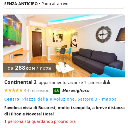
SENZA ANTICIPO
• Pago all'arrivo
288
da
/
RON
notte
Continental 2
appartamento vacanze 1 camera
44 recensioni
Meraviglioso
4.8
Centro:
Piazza della Rivoluzione, Settore 3
- mappa
Favolosa vista di Bucarest, molto tranquilla, a breve distanza
di Hilton e Novotel Hotel
1 persona sta guardando proprio ora