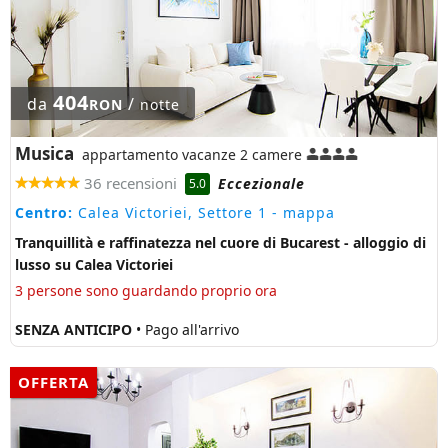
404
da
/
RON
notte
Musica
appartamento vacanze 2 camere
36 recensioni
Eccezionale
5.0
Centro:
Calea Victoriei, Settore 1
- mappa
Tranquillità e raffinatezza nel cuore di Bucarest - alloggio di
lusso su Calea Victoriei
3 persone sono guardando proprio ora
SENZA ANTICIPO
• Pago all'arrivo
OFFERTA