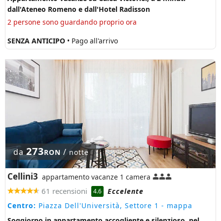
dall'Ateneo Romeno e dall'Hotel Radisson
2 persone sono guardando proprio ora
SENZA ANTICIPO
• Pago all'arrivo
273
da
/
RON
notte
Cellini3
appartamento vacanze 1 camera
61 recensioni
Eccelente
4.6
Centro:
Piazza Dell'Università, Settore 1
- mappa
Soggiorno in appartamento accogliente e silenzioso, nel