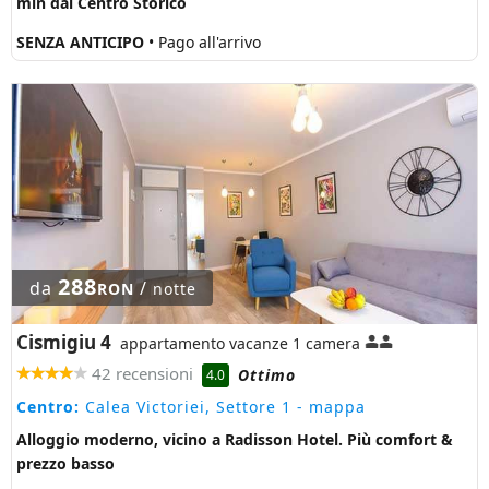
min dal Centro Storico
SENZA ANTICIPO
• Pago all'arrivo
288
da
/
RON
notte
Cismigiu 4
appartamento vacanze 1 camera
42 recensioni
Ottimo
4.0
Centro:
Calea Victoriei, Settore 1
- mappa
Alloggio moderno, vicino a Radisson Hotel. Più comfort &
prezzo basso