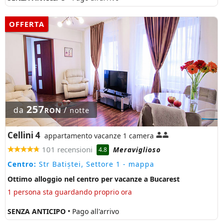
OFFERTA
257
da
/
RON
notte
Cellini 4
appartamento vacanze 1 camera
101 recensioni
Meraviglioso
4.8
Centro:
Str Batiștei, Settore 1
- mappa
Ottimo alloggio nel centro per vacanze a Bucarest
1 persona sta guardando proprio ora
SENZA ANTICIPO
• Pago all'arrivo