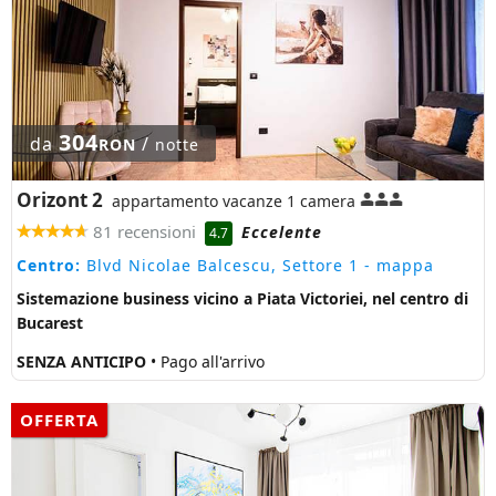
304
da
/
RON
notte
Orizont 2
appartamento vacanze 1 camera
81 recensioni
Eccelente
4.7
Centro:
Blvd Nicolae Balcescu, Settore 1
- mappa
Sistemazione business vicino a Piata Victoriei, nel centro di
Bucarest
SENZA ANTICIPO
• Pago all'arrivo
OFFERTA