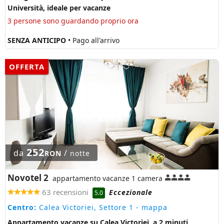
Università, ideale per vacanze
3 persone sono guardando proprio ora
SENZA ANTICIPO
• Pago all'arrivo
OFFERTA
252
da
/
RON
notte
Novotel 2
appartamento vacanze 1 camera
63 recensioni
Eccezionale
5.0
Centro:
Calea Victoriei, Settore 1
- mappa
Appartamento vacanze su Calea Victoriei, a 2 minuti