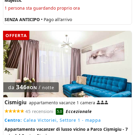
Majestic
1 persona sta guardando proprio ora
SENZA ANTICIPO
• Pago all'arrivo
OFFERTA
346
da
/
RON
notte
Cismigiu
appartamento vacanze 1 camera
45 recensioni
Eccezionale
5.0
Centro:
Calea Victoriei, Settore 1
- mappa
Appartamento vacanzer di lusso vicino a Parco Cișmigiu - 7