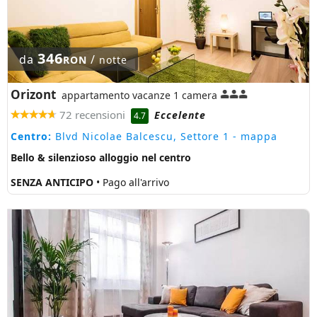
346
da
/
RON
notte
Orizont
appartamento vacanze 1 camera
72 recensioni
Eccelente
4.7
Centro:
Blvd Nicolae Balcescu, Settore 1
- mappa
Bello & silenzioso alloggio nel centro
SENZA ANTICIPO
• Pago all'arrivo