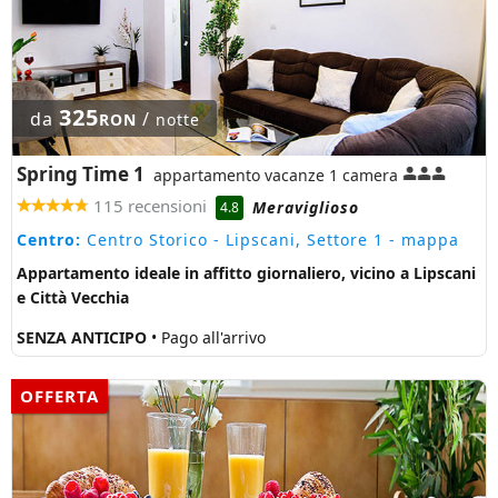
325
da
/
RON
notte
Spring Time 1
appartamento vacanze 1 camera
115 recensioni
Meraviglioso
4.8
Centro:
Centro Storico - Lipscani, Settore 1
- mappa
Appartamento ideale in affitto giornaliero, vicino a Lipscani
e Città Vecchia
SENZA ANTICIPO
• Pago all'arrivo
OFFERTA