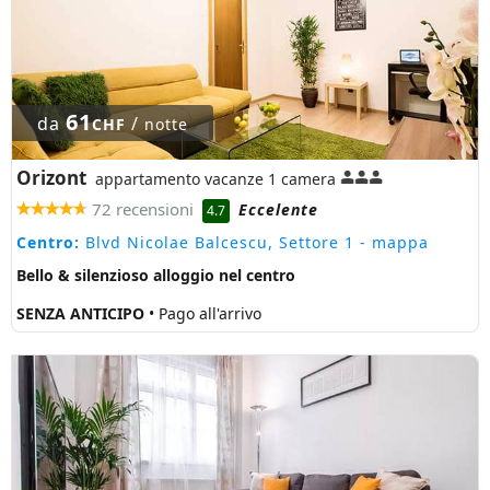
61
da
/
CHF
notte
Orizont
appartamento vacanze 1 camera
72 recensioni
Eccelente
4.7
Centro:
Blvd Nicolae Balcescu, Settore 1
- mappa
Bello & silenzioso alloggio nel centro
SENZA ANTICIPO
• Pago all'arrivo