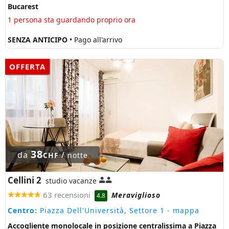
Bucarest
1 persona sta guardando proprio ora
SENZA ANTICIPO
• Pago all'arrivo
OFFERTA
38
da
/
CHF
notte
Cellini 2
studio vacanze
63 recensioni
Meraviglioso
4.8
Centro:
Piazza Dell'Università, Settore 1
- mappa
Accogliente monolocale in posizione centralissima a Piazza