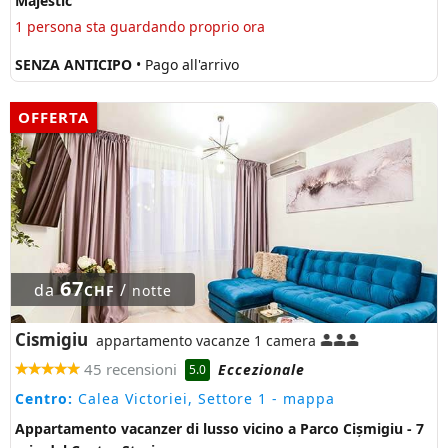
Majestic
1 persona sta guardando proprio ora
SENZA ANTICIPO
• Pago all'arrivo
OFFERTA
67
da
/
CHF
notte
Cismigiu
appartamento vacanze 1 camera
45 recensioni
Eccezionale
5.0
Centro:
Calea Victoriei, Settore 1
- mappa
Appartamento vacanzer di lusso vicino a Parco Cișmigiu - 7