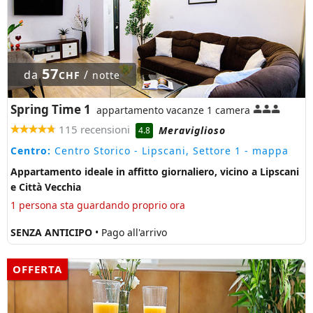
57
da
/
CHF
notte
Spring Time 1
appartamento vacanze 1 camera
115 recensioni
Meraviglioso
4.8
Centro:
Centro Storico - Lipscani, Settore 1
- mappa
Appartamento ideale in affitto giornaliero, vicino a Lipscani
e Città Vecchia
1 persona sta guardando proprio ora
SENZA ANTICIPO
• Pago all'arrivo
OFFERTA