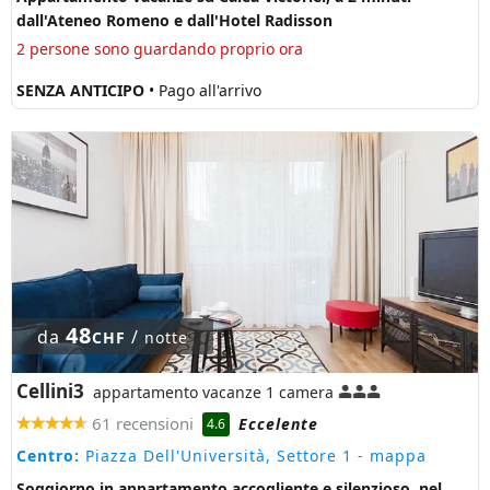
dall'Ateneo Romeno e dall'Hotel Radisson
2 persone sono guardando proprio ora
SENZA ANTICIPO
• Pago all'arrivo
48
da
/
CHF
notte
Cellini3
appartamento vacanze 1 camera
61 recensioni
Eccelente
4.6
Centro:
Piazza Dell'Università, Settore 1
- mappa
Soggiorno in appartamento accogliente e silenzioso, nel