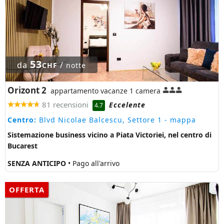
53
da
/
CHF
notte
Orizont 2
appartamento vacanze 1 camera
81 recensioni
Eccelente
4.7
Centro:
Blvd Nicolae Balcescu, Settore 1
- mappa
Sistemazione business vicino a Piata Victoriei, nel centro di
Bucarest
SENZA ANTICIPO
• Pago all'arrivo
OFFERTA