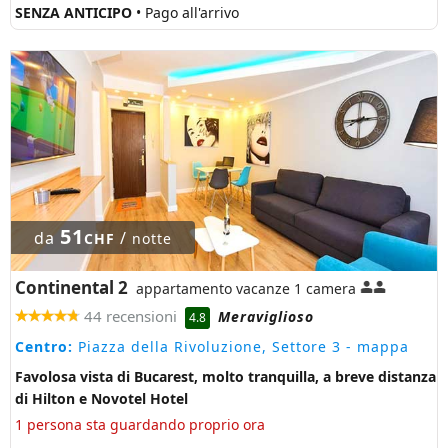
SENZA ANTICIPO
• Pago all'arrivo
51
da
/
CHF
notte
Continental 2
appartamento vacanze 1 camera
44 recensioni
Meraviglioso
4.8
Centro:
Piazza della Rivoluzione, Settore 3
- mappa
Favolosa vista di Bucarest, molto tranquilla, a breve distanza
di Hilton e Novotel Hotel
1 persona sta guardando proprio ora