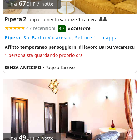
67
da
/
CHF
notte
Pipera 2
appartamento vacanze 1 camera
47 recensioni
Eccelente
4.7
Pipera:
Str Barbu Vacarescu, Settore 1
- mappa
Affitto temporaneo per soggiorni di lavoro Barbu Vacarescu
1 persona sta guardando proprio ora
SENZA ANTICIPO
• Pago all'arrivo
49
da
/
CHF
notte