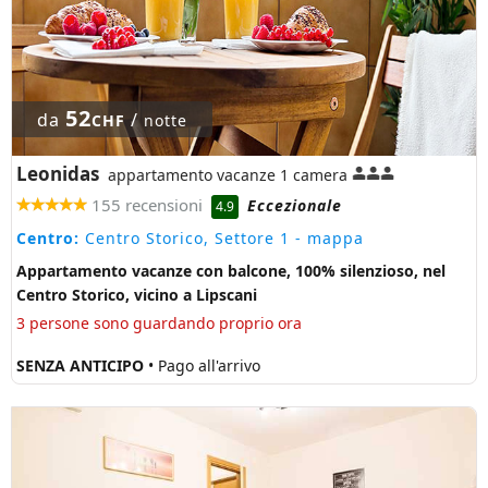
52
da
/
CHF
notte
Leonidas
appartamento vacanze 1 camera
155 recensioni
Eccezionale
4.9
Centro:
Centro Storico, Settore 1
- mappa
Appartamento vacanze con balcone, 100% silenzioso, nel
Centro Storico, vicino a Lipscani
3 persone sono guardando proprio ora
SENZA ANTICIPO
• Pago all'arrivo