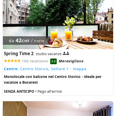
42
da
/
CHF
notte
Spring Time 2
studio vacanze
166 recensioni
Meraviglioso
4.8
Centro:
Centro Storico, Settore 1
- mappa
Monolocale con balcone nel Centro Storico - ideale per
vacanze a Bucarest
SENZA ANTICIPO
• Pago all'arrivo