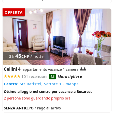
OFFERTA
45
da
/
CHF
notte
Cellini 4
appartamento vacanze 1 camera
101 recensioni
Meraviglioso
4.8
Centro:
Str Batiștei, Settore 1
- mappa
Ottimo alloggio nel centro per vacanze a Bucarest
2 persone sono guardando proprio ora
SENZA ANTICIPO
• Pago all'arrivo