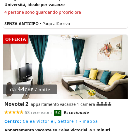
Università, ideale per vacanze
4 persone sono guardando proprio ora
SENZA ANTICIPO
• Pago all'arrivo
OFFERTA
44
da
/
CHF
notte
Novotel 2
appartamento vacanze 1 camera
63 recensioni
Eccezionale
5.0
Centro:
Calea Victoriei, Settore 1
- mappa
Appartamento vacanze su Calea Victoriei, a 2 minuti