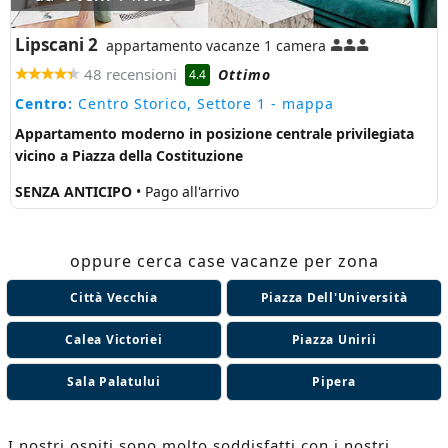
Lipscani 2
appartamento vacanze 1 camera
48 recensioni
Ottimo
4.4
Centro:
Centro Storico, Settore 1
- mappa
Appartamento moderno in posizione centrale privilegiata
vicino a Piazza della Costituzione
SENZA ANTICIPO
• Pago all'arrivo
oppure cerca case vacanze per zona
Città Vecchia
Piazza Dell'Università
Calea Victoriei
Piazza Unirii
Sala Palatului
Pipera
I nostri ospiti sono molto soddisfatti con i nostri