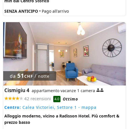
min dal Centro Storico
SENZA ANTICIPO
• Pago all'arrivo
51
da
/
CHF
notte
Cismigiu 4
appartamento vacanze 1 camera
42 recensioni
Ottimo
4.0
Centro:
Calea Victoriei, Settore 1
- mappa
Alloggio moderno, vicino a Radisson Hotel. Più comfort &
prezzo basso