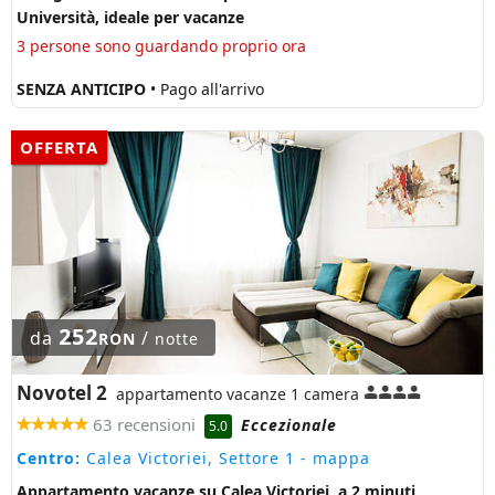
Università, ideale per vacanze
3 persone sono guardando proprio ora
SENZA ANTICIPO
• Pago all'arrivo
OFFERTA
252
da
/
RON
notte
Novotel 2
appartamento vacanze 1 camera
63 recensioni
Eccezionale
5.0
Centro:
Calea Victoriei, Settore 1
- mappa
Appartamento vacanze su Calea Victoriei, a 2 minuti