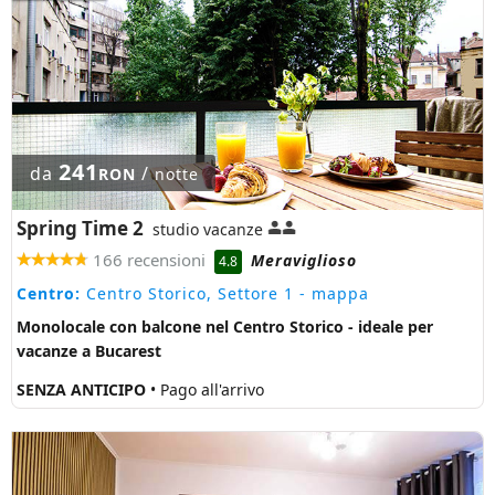
241
da
/
RON
notte
Spring Time 2
studio vacanze
166 recensioni
Meraviglioso
4.8
Centro:
Centro Storico, Settore 1
- mappa
Monolocale con balcone nel Centro Storico - ideale per
vacanze a Bucarest
SENZA ANTICIPO
• Pago all'arrivo