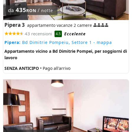
435
da
/
RON
notte
Pipera 3
appartamento vacanze 2 camere
43 recensioni
Eccelente
4.5
Pipera:
Bd Dimitrie Pompeiu, Settore 1
- mappa
Appartamento vicino a Bd Dimitrie Pompei, per soggiorni di
lavoro
SENZA ANTICIPO
• Pago all'arrivo