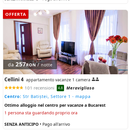
OFFERTA
257
da
/
RON
notte
Cellini 4
appartamento vacanze 1 camera
101 recensioni
Meraviglioso
4.8
Centro:
Str Batiștei, Settore 1
- mappa
Ottimo alloggio nel centro per vacanze a Bucarest
1 persona sta guardando proprio ora
SENZA ANTICIPO
• Pago all'arrivo