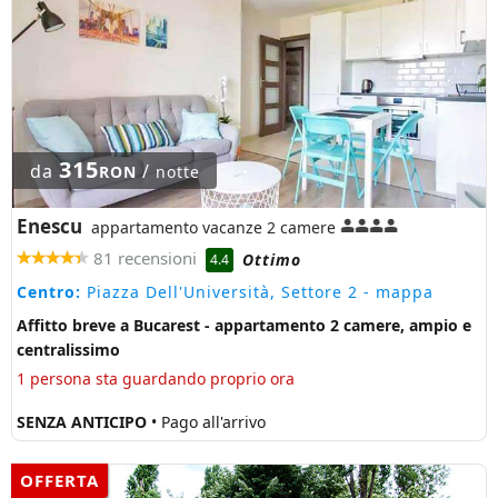
315
da
/
RON
notte
Enescu
appartamento vacanze 2 camere
81 recensioni
Ottimo
4.4
Centro:
Piazza Dell'Università, Settore 2
- mappa
Affitto breve a Bucarest - appartamento 2 camere, ampio e
centralissimo
1 persona sta guardando proprio ora
SENZA ANTICIPO
• Pago all'arrivo
OFFERTA