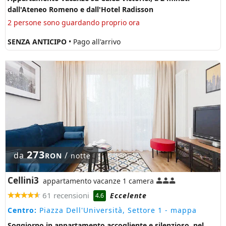
dall'Ateneo Romeno e dall'Hotel Radisson
2 persone sono guardando proprio ora
SENZA ANTICIPO
• Pago all'arrivo
273
da
/
RON
notte
Cellini3
appartamento vacanze 1 camera
61 recensioni
Eccelente
4.6
Centro:
Piazza Dell'Università, Settore 1
- mappa
Soggiorno in appartamento accogliente e silenzioso, nel