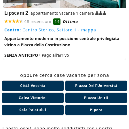
Lipscani 2
appartamento vacanze 1 camera
48 recensioni
Ottimo
4.4
Centro:
Centro Storico, Settore 1
- mappa
Appartamento moderno in posizione centrale privilegiata
vicino a Piazza della Costituzione
SENZA ANTICIPO
• Pago all'arrivo
oppure cerca case vacanze per zona
Città Vecchia
Piazza Dell'Università
Calea Victoriei
Piazza Unirii
Sala Palatului
Pipera
I nostri ospiti sono molto soddisfatti con i nostri