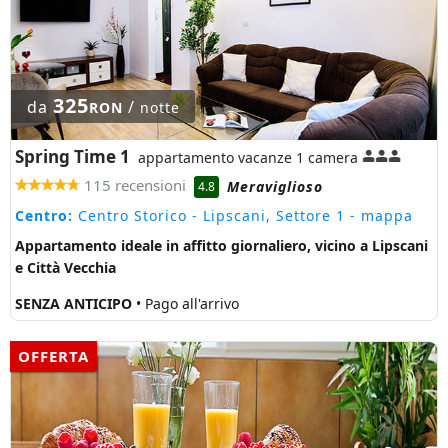
325
da
/
RON
notte
Spring Time 1
appartamento vacanze 1 camera
115 recensioni
Meraviglioso
4.8
Centro:
Centro Storico - Lipscani, Settore 1
- mappa
Appartamento ideale in affitto giornaliero, vicino a Lipscani
e Città Vecchia
SENZA ANTICIPO
• Pago all'arrivo
OFFERTA