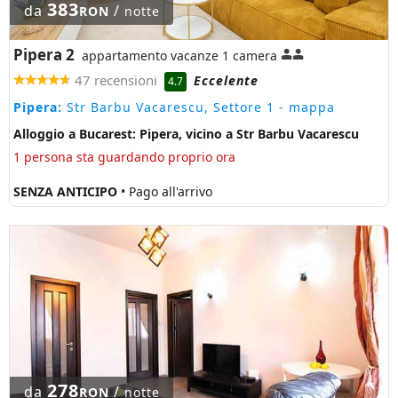
383
da
/
RON
notte
Pipera 2
appartamento vacanze 1 camera
47 recensioni
Eccelente
4.7
Pipera:
Str Barbu Vacarescu, Settore 1
- mappa
Alloggio a Bucarest: Pipera, vicino a Str Barbu Vacarescu
1 persona sta guardando proprio ora
SENZA ANTICIPO
• Pago all'arrivo
278
da
/
RON
notte