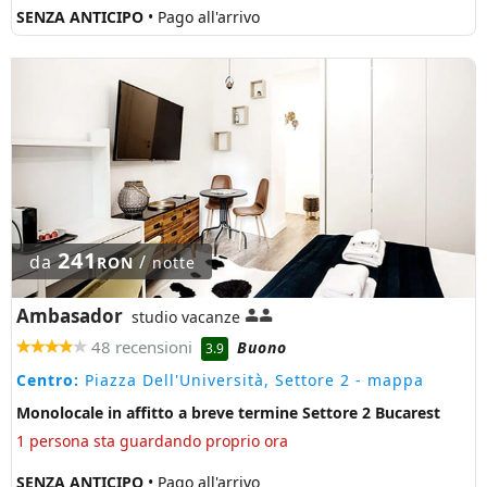
SENZA ANTICIPO
• Pago all'arrivo
241
da
/
RON
notte
Ambasador
studio vacanze
48 recensioni
Buono
3.9
Centro:
Piazza Dell'Università, Settore 2
- mappa
Monolocale in affitto a breve termine Settore 2 Bucarest
1 persona sta guardando proprio ora
SENZA ANTICIPO
• Pago all'arrivo