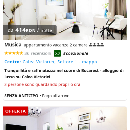
414
da
/
RON
notte
Musica
appartamento vacanze 2 camere
36 recensioni
Eccezionale
5.0
Centro:
Calea Victoriei, Settore 1
- mappa
Tranquillità e raffinatezza nel cuore di Bucarest - alloggio di
lusso su Calea Victoriei
3 persone sono guardando proprio ora
SENZA ANTICIPO
• Pago all'arrivo
OFFERTA