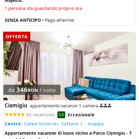
Majestic
1 persona sta guardando proprio ora
SENZA ANTICIPO
• Pago all'arrivo
OFFERTA
346
da
/
RON
notte
Cismigiu
appartamento vacanze 1 camera
45 recensioni
Eccezionale
5.0
Centro:
Calea Victoriei, Settore 1
- mappa
Appartamento vacanzer di lusso vicino a Parco Cișmigiu - 7