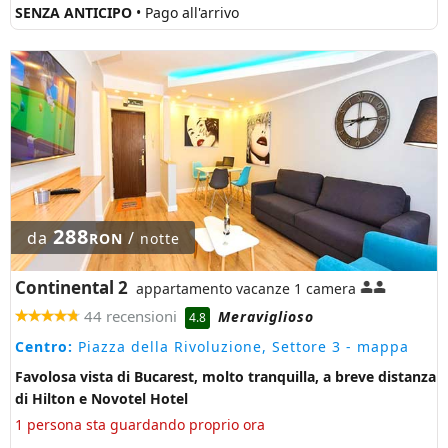
SENZA ANTICIPO
• Pago all'arrivo
288
da
/
RON
notte
Continental 2
appartamento vacanze 1 camera
44 recensioni
Meraviglioso
4.8
Centro:
Piazza della Rivoluzione, Settore 3
- mappa
Favolosa vista di Bucarest, molto tranquilla, a breve distanza
di Hilton e Novotel Hotel
1 persona sta guardando proprio ora