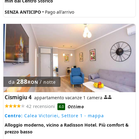
min dal Centro Storico
SENZA ANTICIPO
• Pago all'arrivo
288
da
/
RON
notte
Cismigiu 4
appartamento vacanze 1 camera
42 recensioni
Ottimo
4.0
Centro:
Calea Victoriei, Settore 1
- mappa
Alloggio moderno, vicino a Radisson Hotel. Più comfort &
prezzo basso