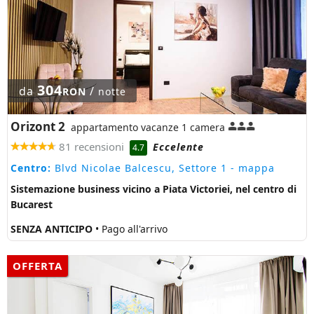
304
da
/
RON
notte
Orizont 2
appartamento vacanze 1 camera
81 recensioni
Eccelente
4.7
Centro:
Blvd Nicolae Balcescu, Settore 1
- mappa
Sistemazione business vicino a Piata Victoriei, nel centro di
Bucarest
SENZA ANTICIPO
• Pago all'arrivo
OFFERTA