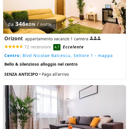
346
da
/
RON
notte
Orizont
appartamento vacanze 1 camera
72 recensioni
Eccelente
4.7
Centro:
Blvd Nicolae Balcescu, Settore 1
- mappa
Bello & silenzioso alloggio nel centro
SENZA ANTICIPO
• Pago all'arrivo