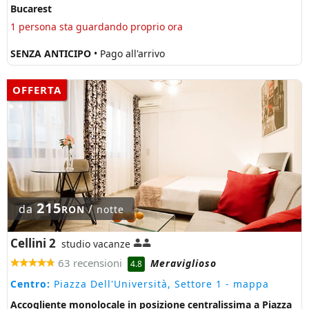
Bucarest
1 persona sta guardando proprio ora
SENZA ANTICIPO
• Pago all'arrivo
OFFERTA
215
da
/
RON
notte
Cellini 2
studio vacanze
63 recensioni
Meraviglioso
4.8
Centro:
Piazza Dell'Università, Settore 1
- mappa
Accogliente monolocale in posizione centralissima a Piazza