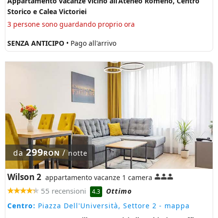
Appartamento vacanze vicino all’Ateneo Romeno, Centro
Storico e Calea Victoriei
3 persone sono guardando proprio ora
SENZA ANTICIPO
• Pago all'arrivo
299
da
/
RON
notte
Wilson 2
appartamento vacanze 1 camera
55 recensioni
Ottimo
4.3
Centro:
Piazza Dell'Università, Settore 2
- mappa