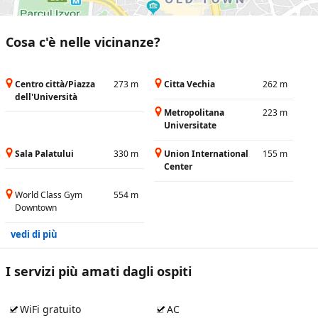
Cosa c'è nelle vicinanze?
Centro città/Piazza
273 m
Citta Vechia
262 m
dell'Università
Metropolitana
223 m
Universitate
Sala Palatului
330 m
Union International
155 m
Center
World Class Gym
554 m
Downtown
vedi di più
I servizi più amati dagli ospiti
WiFi gratuito
AC