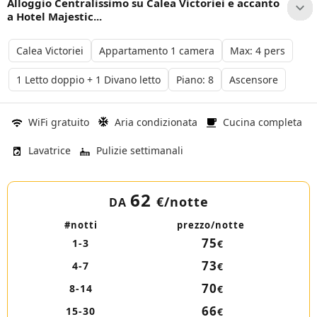
Alloggio Centralissimo su Calea Victoriei e accanto
a Hotel Majestic...
Calea Victoriei
Appartamento 1 camera
Max: 4 pers
1 Letto doppio + 1 Divano letto
Piano: 8
Ascensore
WiFi gratuito
Aria condizionata
Cucina completa
Lavatrice
Pulizie settimanali
62
€
/notte
DA
#notti
prezzo/notte
75
1-3
€
73
4-7
€
70
8-14
€
66
15-30
€