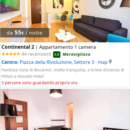
55
da
/ notte
€
Continental 2
Appartamento 1 camera
|
44 recensioni
Meraviglioso
4.8
Centro:
Piazza della Rivoluzione, Settore 3
- map
Favolosa vista di Bucarest, molto tranquilla, a breve distanza di
Hilton e Novotel Hotel
3 persone sono guardando proprio ora