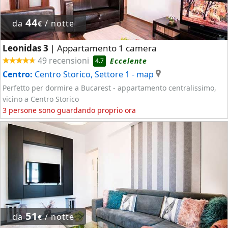
44
da
/ notte
€
Leonidas 3
Appartamento 1 camera
|
49 recensioni
Eccelente
4.7
Centro:
Centro Storico, Settore 1
- map
Perfetto per dormire a Bucarest - appartamento centralissimo,
vicino a Centro Storico
3 persone sono guardando proprio ora
51
da
/ notte
€