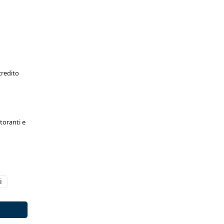
credito
toranti e
i