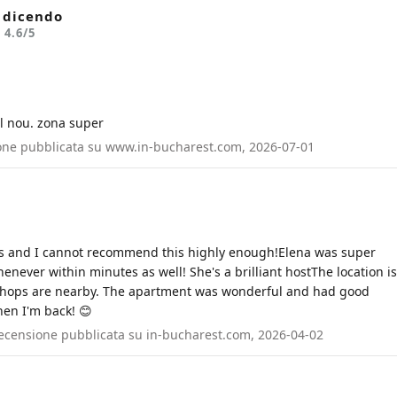
o dicendo
o
4.6
/5
l nou. zona super
sione pubblicata su www.in-bucharest.com, 2026-07-01
nts and I cannot recommend this highly enough!Elena was super
enever within minutes as well! She's a brilliant hostThe location is
e shops are nearby. The apartment was wonderful and had good
hen I'm back! 😊
 · Recensione pubblicata su in-bucharest.com, 2026-04-02