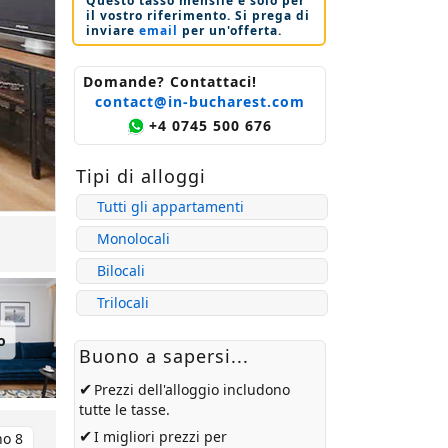
Questo tasso mensile è solo per
il vostro riferimento. Si prega di
inviare
email
per un'offerta.
Domande? Contattaci!
contact@in-bucharest.com
+4 0745 500 676
Tipi di alloggi
Tutti gli appartamenti
Monolocali
Bilocali
Trilocali
o
Buono a sapersi...
✔
Prezzi dell'alloggio includono
tutte le tasse.
✔
I migliori prezzi per
no 8