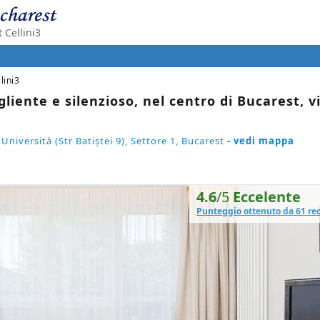
Cellini3
lini3
iente e silenzioso, nel centro di Bucarest, v
'Università (Str Batiștei 9), Settore 1, Bucarest
- vedi mappa
4.6
/5
Eccelente
Punteggio ottenuto da 61 re