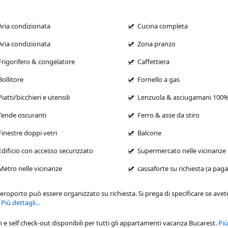
Aria condizionata
Cucina completa
Aria condizionata
Zona pranzo
Frigorifero & congelatore
Caffettiera
Bollitore
Fornello a gas
Piatti/bicchieri e utensili
Lenzuola & asciugamani 100
Tende oscuranti
Ferro & asse da stiro
Finestre doppi vetri
Balcone
Edificio con accesso securizzato
Supermercato nelle vicinanze
Metro nelle vicinanze
cassaforte su richiesta (a pa
'aeroporto può essere organizzato su richiesta. Si prega di specificare se ave
.
Più dettagli...
n e self check-out disponibili per tutti gli
appartamenti vacanza Bucarest
.
Più