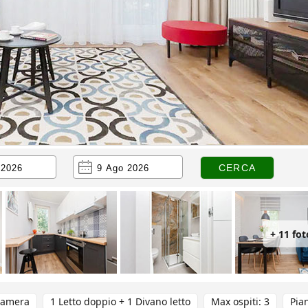
+ 11 fot
camera
1 Letto doppio + 1 Divano letto
Max ospiti: 3
Pia