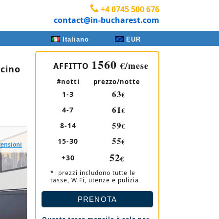
+4 0745 500 676
contact@in-bucharest.com
Italiano
EUR
1560
€/mese
AFFITTO
icino
#notti
prezzo/notte
63
1-3
€
61
4-7
€
59
8-14
€
55
15-30
€
censioni
52
+30
€
*i prezzi includono tutte le
tasse, WiFi, utenze e pulizia