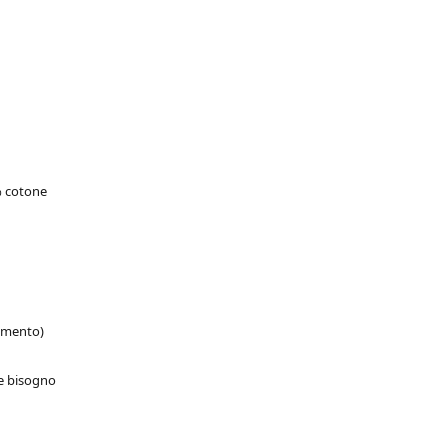
% cotone
gamento)
te bisogno