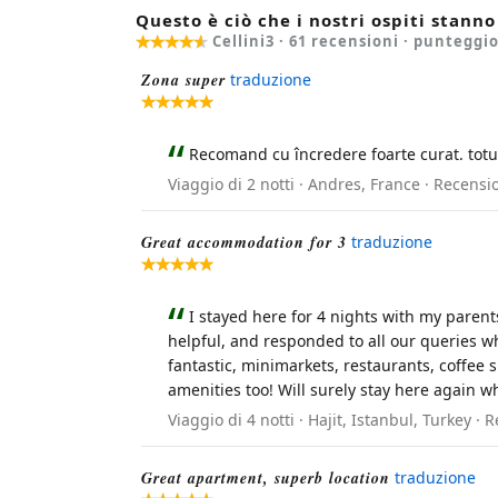
Questo è ciò che i nostri ospiti stann
Cellini3 ·
61
recensioni · punteggi
Zona super
traduzione
Recomand cu încredere foarte curat. totu
Viaggio di 2 notti · Andres, France · Recen
Great accommodation for 3
traduzione
I stayed here for 4 nights with my pare
helpful, and responded to all our queries wh
fantastic, minimarkets, restaurants, coffe
amenities too! Will surely stay here again w
Viaggio di 4 notti · Hajit, Istanbul, Turkey
Great apartment, superb location
traduzione