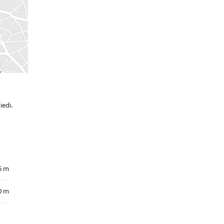
iedi.
5 m
0 m