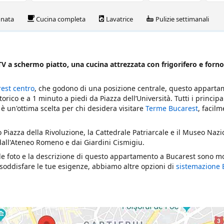
onata
Cucina completa
Lavatrice
Pulizie settimanali
TV a schermo piatto, una cucina attrezzata con frigorifero e forno
est centro
, che godono di una posizione centrale, questo appart
orico e a 1 minuto a piedi da Piazza dell’Università. Tutti i principa
, è un'ottima scelta per chi desidera visitare
Terme Bucarest
, facil
o Piazza della Rivoluzione, la Cattedrale Patriarcale e il Museo Naz
dall'Ateneo Romeno e dai Giardini Cismigiu.
e le foto e la descrizione di questo appartamento a Bucarest sono m
oddisfare le tue esigenze, abbiamo altre opzioni di
sistemazione 