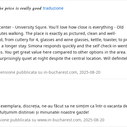
e price is really good
traduzione
enter - University Squre. You'll love how close is everything - Old
utes walking. The place is exactly as pictured, clean and well-
 from cutlery for 4, glasses and wine glasses, kettle, toaster, to p
n a longer stay. Simona responds quickly and the self check-in went
ns. You get great value here compared to other options in the area.
surprisingly quiet at night despite the central location. Will definite
Recensione pubblicata su in-bucharest.com, 2025-08-20
exemplara, discreția, ne-au făcut sa ne simțim ca într-o vacanta de
 Mulțumim distinsei și minunatei noastre gazde!
ensione pubblicata su www.in-bucharest.com, 2025-08-20