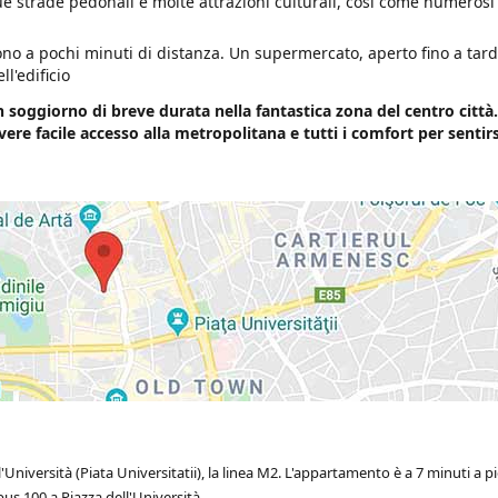
ue strade pedonali e molte attrazioni culturali, così come numerosi 
no a pochi minuti di distanza. Un supermercato, aperto fino a tardi 
ll'edificio
 soggiorno di breve durata nella fantastica zona del centro città.
vere facile accesso alla metropolitana e tutti i comfort per sentirs
Università (Piata Universitatii), la linea M2. L'appartamento è a 7 minuti a pi
s 100 a Piazza dell'Università.