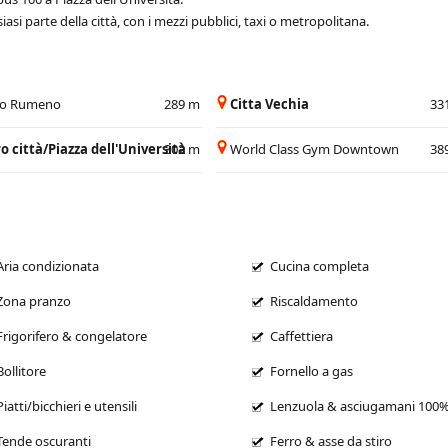
asi parte della città, con i mezzi pubblici, taxi o metropolitana.
eo Rumeno
289 m
Citta Vechia
33
o città/Piazza dell'Università
302 m
World Class Gym Downtown
38
Aria condizionata
Cucina completa
Zona pranzo
Riscaldamento
Frigorifero & congelatore
Caffettiera
Bollitore
Fornello a gas
Piatti/bicchieri e utensili
Lenzuola & asciugamani 100
Tende oscuranti
Ferro & asse da stiro