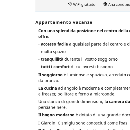
WiFi gratuito
Aria condizi
Appartamento vacanze
Con una splendida posizione nel centro della c
offre:
-
accesso facile
a qualsiasi parte del centro e de
- molto spazio
-
tranquillità
durante il vostro soggiorno
-
tutti i comfort
di cui avresti bisogno
Il soggiorno
è luminoso e spazioso, arredato con
da pranzo.
La cucina
ad angolo è moderna e completamente a
e freezer, bollitore e forno a microonde.
Una stanza di grandi dimensioni,
la camera da
persiane nere.
Il bagno moderno
è dotato di una grande docc
I Giardini Cismigiu sono conosciuti come l'oasi