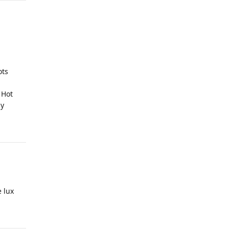
ots
 Hot
ly
 lux