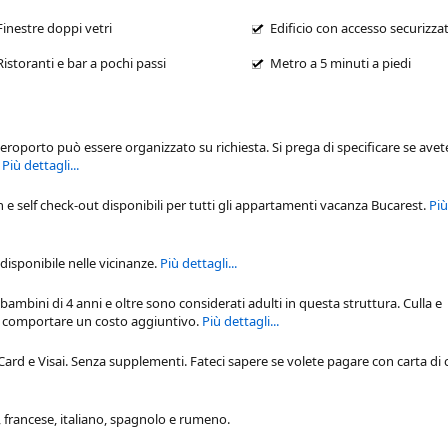
Finestre doppi vetri
Edificio con accesso securizza
Ristoranti e bar a pochi passi
Metro a 5 minuti a piedi
'aeroporto può essere organizzato su richiesta. Si prega di specificare se ave
.
Più dettagli...
n e self check-out disponibili per tutti gli
appartamenti vacanza Bucarest
.
Più
isponibile nelle vicinanze.
Più dettagli...
 bambini di 4 anni e oltre sono considerati adulti in questa struttura. Culla e
ro comportare un costo aggiuntivo.
Più dettagli...
d e Visai. Senza supplementi. Fateci sapere se volete pagare con carta di 
, francese, italiano, spagnolo e rumeno.