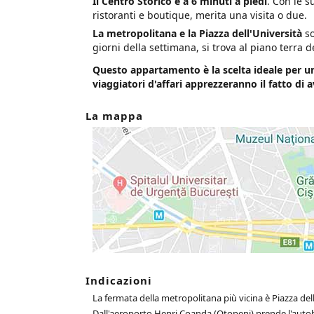
Il Centro Storico è a 6 minuti a piedi
. Con le s
ristoranti e boutique, merita una visita o due.
La metropolitana e la Piazza dell'Università
so
giorni della settimana, si trova al piano terra de
Questo appartamento è la scelta ideale per un
viaggiatori d'affari apprezzeranno il fatto di a
La mappa
Indicazioni
La fermata della metropolitana più vicina è Piazza dell'
Dall'aeroporto Henri Coanda (Otopeni) prende l'autobu