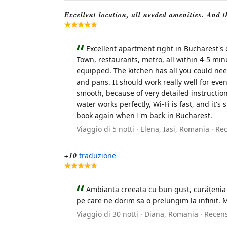
Excellent location, all needed amenities. And th
Excellent apartment right in Bucharest's c
Town, restaurants, metro, all within 4-5 min
equipped. The kitchen has all you could need,
and pans. It should work really well for eve
smooth, because of very detailed instructio
water works perfectly, Wi-Fi is fast, and it's 
book again when I'm back in Bucharest.
Viaggio di 5 notti · Elena, Iasi, Romania · 
+10
traduzione
Ambianta creeata cu bun gust, curățenia 
pe care ne dorim sa o prelungim la infinit.
Viaggio di 30 notti · Diana, Romania · Rec