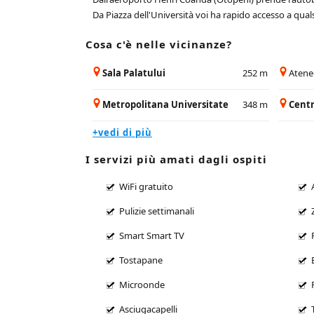
Da Piazza dell'Università voi ha rapido accesso a qualsi
Cosa c'è nelle vicinanze?
Sala Palatului
252 m
Aten
Metropolitana Universitate
348 m
Centr
+vedi di più
I servizi più amati dagli ospiti
WiFi gratuito
Pulizie settimanali
Smart Smart TV
Tostapane
Microonde
Asciugacapelli