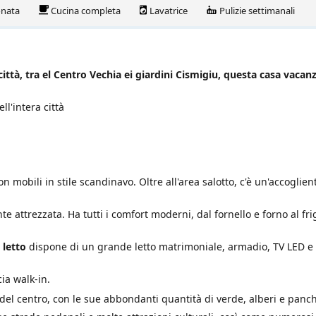
onata
Cucina completa
Lavatrice
Pulizie settimanali
ittà, tra el Centro Vechia ei giardini Cismigiu, questa casa vacanz
ll'intera città
 mobili in stile scandinavo. Oltre all'area salotto, c'è un'accoglien
ttrezzata. Ha tutti i comfort moderni, dal fornello e forno al fri
 letto
dispone di un grande letto matrimoniale, armadio, TV LED e
ia walk-in.
 del centro, con le sue abbondanti quantità di verde, alberi e panc