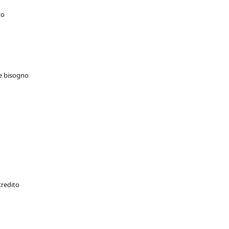
to
te bisogno
credito