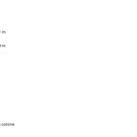
1 m
9 m
% cotone