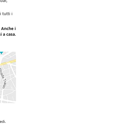
bar,
tutti i
 Anche i
i a casa.
edi.