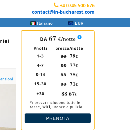
+4 0745 500 676
contact@in-bucharest.com
Italiano
EUR
67
€
/notte
DA
riei
#notti
prezzo/notte
79
1-3
88
€
77
4-7
88
€
75
8-14
88
€
censioni
71
15-30
88
€
67
88
+30
€
*i prezzi includono tutte le
tasse, WiFi, utenze e pulizia