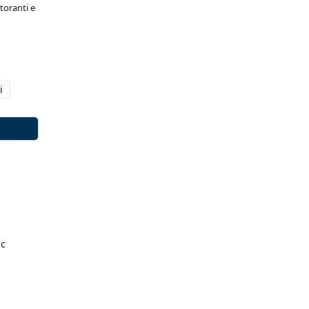
toranti e
i
ic