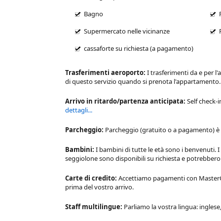
Bagno
Supermercato nelle vicinanze
cassaforte su richiesta (a pagamento)
Trasferimenti aeroporto:
I trasferimenti da e per l
di questo servizio quando si prenota l'appartamento
Arrivo in ritardo/partenza anticipata:
Self check-i
dettagli...
Parcheggio:
Parcheggio (gratuito o a pagamento) è d
Bambini:
I bambini di tutte le età sono i benvenuti. I
seggiolone sono disponibili su richiesta e potrebbe
Carte di credito:
Accettiamo pagamenti con MasterCar
prima del vostro arrivo.
Staff multilingue:
Parliamo la vostra lingua: inglese