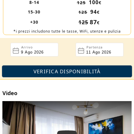
100
8-14
125
€
94
15-30
125
€
87
125
+30
€
*i prezzi includono tutte le tasse, WiFi, utenze e pulizia
Arrivo
Partenza
Video