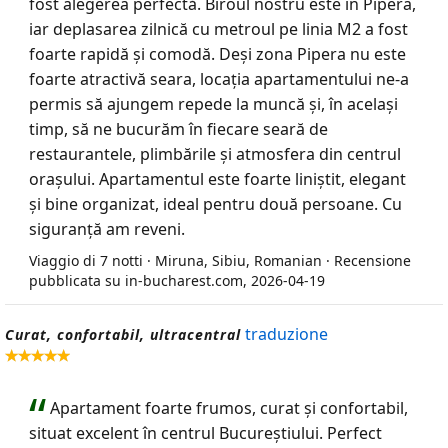
fost alegerea perfectă. Biroul nostru este în Pipera,
iar deplasarea zilnică cu metroul pe linia M2 a fost
foarte rapidă și comodă. Deși zona Pipera nu este
foarte atractivă seara, locația apartamentului ne-a
permis să ajungem repede la muncă și, în același
timp, să ne bucurăm în fiecare seară de
restaurantele, plimbările și atmosfera din centrul
orașului. Apartamentul este foarte liniștit, elegant
și bine organizat, ideal pentru două persoane. Cu
siguranță am reveni.
Viaggio di 7 notti · Miruna, Sibiu, Romanian · Recensione
pubblicata su in-bucharest.com, 2026-04-19
traduzione
Curat, confortabil, ultracentral
Apartament foarte frumos, curat și confortabil,
situat excelent în centrul Bucureștiului. Perfect