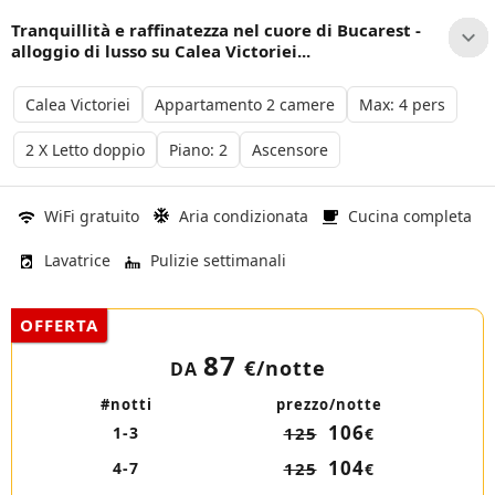
Tranquillità e raffinatezza nel cuore di Bucarest -
alloggio di lusso su Calea Victoriei...
Calea Victoriei
Appartamento 2 camere
Max: 4 pers
2 X Letto doppio
Piano: 2
Ascensore
WiFi gratuito
Aria condizionata
Cucina completa
Lavatrice
Pulizie settimanali
OFFERTA
87
€
/notte
DA
#notti
prezzo/notte
106
1-3
125
€
104
4-7
125
€