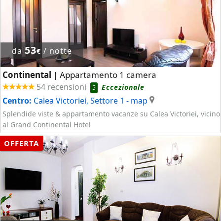
53
da
/ notte
€
Continental
Appartamento 1 camera
|
54 recensioni
Eccezionale
5
Centro:
Calea Victoriei, Settore 1
- map
Splendide viste & appartamento vacanze su Calea Victoriei, vicino
al Grand Continental Hotel
OFFERTA