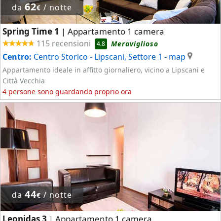
62
da
/ notte
€
Spring Time 1
Appartamento 1 camera
|
115 recensioni
Meraviglioso
4.8
Centro:
Centro Storico - Lipscani, Settore 1
- map
Appartamento ideale in affitto giornaliero, vicino a Lipscani e
Città Vecchia
4 persone sono guardando proprio ora
44
da
/ notte
€
Leonidas 3
Appartamento 1 camera
|