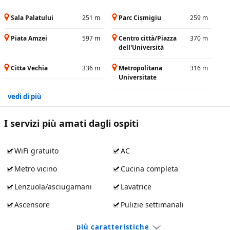
Sala Palatului
251 m
Parc Cișmigiu
259 m
Piata Amzei
597 m
Centro città/Piazza
370 m
dell'Università
Citta Vechia
336 m
Metropolitana
316 m
Universitate
vedi di più
I servizi più amati dagli ospiti
WiFi gratuito
AC
Metro vicino
Cucina completa
Lenzuola/asciugamani
Lavatrice
Ascensore
Pulizie settimanali
più caratteristiche