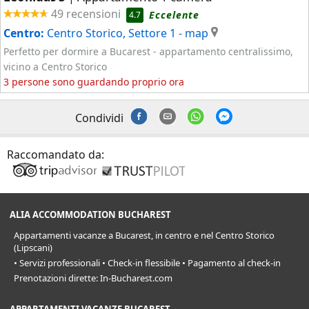
49 recensioni
Eccelente
4.7
Centro:
Centro Storico, Settore 1
- map
Perfetto per dormire a Bucarest - appartamento centralissimo,
vicino a Centro Storico
3 persone sono guardando proprio ora
Condividi
Raccomandato da:
ALIA ACCOMMODATION BUCHAREST
Appartamenti vacanze a Bucarest, in centro e nel Centro Storico
(Lipscani)
• Servizi professionali • Check-in flessibile • Pagamento al check-in
Prenotazioni dirette: In-Bucharest.com