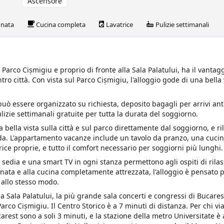
Ascensore
onata
Cucina completa
Lavatrice
Pulizie settimanali
arco Cișmigiu e proprio di fronte alla Sala Palatului, ha il vantagg
tro città. Con vista sul Parco Cișmigiu, l'alloggio gode di una bella 
 può essere organizzato su richiesta, deposito bagagli per arrivi ant
ulizie settimanali gratuite per tutta la durata del soggiorno.
 bella vista sulla città e sul parco direttamente dal soggiorno, e ri
rada. L'appartamento vacanze include un tavolo da pranzo, una cuci
ice proprie, e tutto il comfort necessario per soggiorni più lunghi.
 sedia e una smart TV in ogni stanza permettono agli ospiti di rilas
ionata e alla cucina completamente attrezzata, l'alloggio è pensato 
 allo stesso modo.
lla Sala Palatului, la più grande sala concerti e congressi di Bucares
arco Cișmigiu. Il Centro Storico è a 7 minuti di distanza. Per chi vi
arest sono a soli 3 minuti, e la stazione della metro Universitate è 