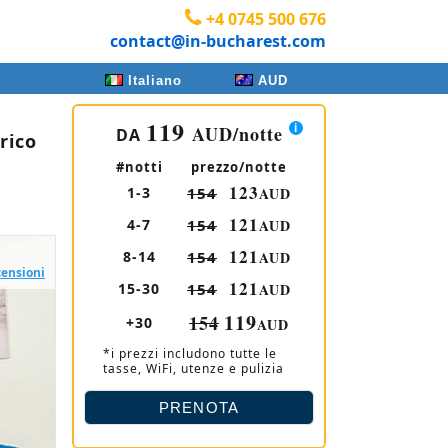
+4 0745 500 676
contact@in-bucharest.com
Italiano
AUD
119
AUD
/notte
DA
rico
#notti
prezzo/notte
123
1-3
154
AUD
121
4-7
154
AUD
121
8-14
154
AUD
censioni
121
15-30
154
AUD
119
154
+30
AUD
*i prezzi includono tutte le
tasse, WiFi, utenze e pulizia