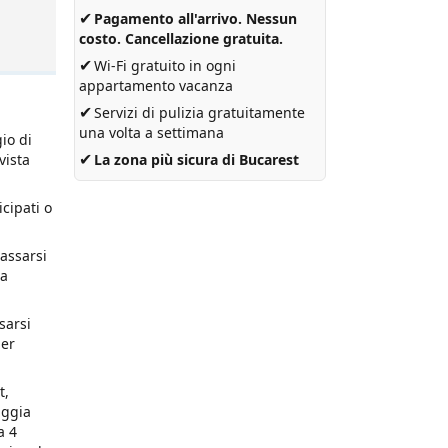
✔
Pagamento all'arrivo. Nessun
costo. Cancellazione gratuita.
✔
Wi-Fi gratuito in ogni
appartamento vacanza
✔
Servizi di pulizia gratuitamente
una volta a settimana
io di
✔
vista
La zona più sicura di Bucarest
icipati o
lassarsi
na
sarsi
per
t,
aggia
a 4