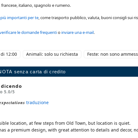
, francese, italiano, spagnolo e rumeno.
 più importanti per te
, come trasporto pubblico, valuta, buoni consigli sui ris
verificare le domande frequenti
o
inviare una e-mail
.
di 12:00
Animali: solo su richiesta
Feste: non sono ammess
o dicendo
io
5.0
/5
 expectations
traduzione
ble location, at few steps from Old Town, but location is quiet.
s a premium design, with great attention to details and decor, no