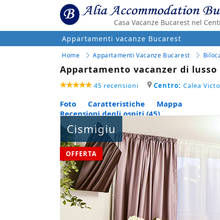
Casa Vacanze Bucarest nel Cent
Appartamenti vacanze Bucarest
Home
Appartamenti Vacanze Bucarest
Biloca
Appartamento vacanzer di lusso v
45 recensioni
Centro:
Calea Victo
Foto
Caratteristiche
Mappa
Recensioni degli ospiti (45)
Cismigiu
OFFERTA