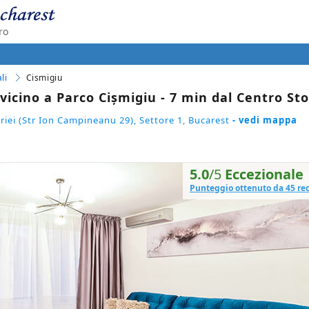
ro
li
Cismigiu
icino a Parco Cișmigiu - 7 min dal Centro Sto
riei (Str Ion Campineanu 29), Settore 1, Bucarest
- vedi mappa
5.0
/5
Eccezionale
Punteggio ottenuto da 45 re