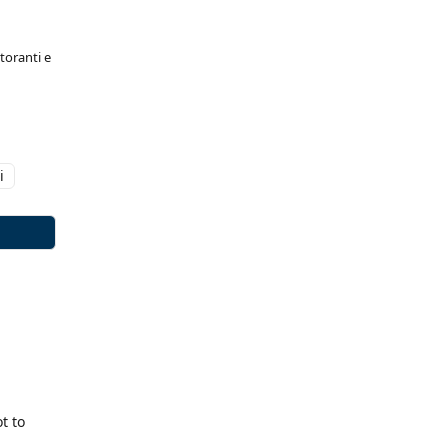
toranti e
i
t to