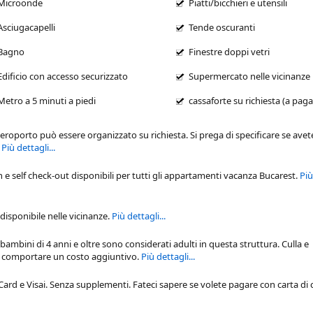
Microonde
Piatti/bicchieri e utensili
Asciugacapelli
Tende oscuranti
Bagno
Finestre doppi vetri
Edificio con accesso securizzato
Supermercato nelle vicinanze
Metro a 5 minuti a piedi
cassaforte su richiesta (a pa
'aeroporto può essere organizzato su richiesta. Si prega di specificare se ave
.
Più dettagli...
n e self check-out disponibili per tutti gli
appartamenti vacanza Bucarest
.
Più
isponibile nelle vicinanze.
Più dettagli...
 bambini di 4 anni e oltre sono considerati adulti in questa struttura. Culla e
ro comportare un costo aggiuntivo.
Più dettagli...
d e Visai. Senza supplementi. Fateci sapere se volete pagare con carta di 