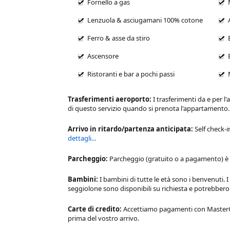
Fornello a gas
Lenzuola & asciugamani 100% cotone
Ferro & asse da stiro
Ascensore
Ristoranti e bar a pochi passi
Trasferimenti aeroporto:
I trasferimenti da e per l
di questo servizio quando si prenota l'appartamento
Arrivo in ritardo/partenza anticipata:
Self check-i
dettagli...
Parcheggio:
Parcheggio (gratuito o a pagamento) è d
Bambini:
I bambini di tutte le età sono i benvenuti. I
seggiolone sono disponibili su richiesta e potrebbe
Carte di credito:
Accettiamo pagamenti con MasterCar
prima del vostro arrivo.