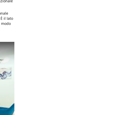
azionale
onale
 il lato
un modo