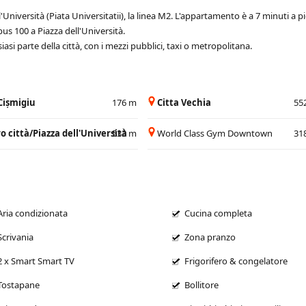
Università (Piata Universitatii), la linea M2. L'appartamento è a 7 minuti a pi
s 100 a Piazza dell'Università.
asi parte della città, con i mezzi pubblici, taxi o metropolitana.
Cișmigiu
176 m
Citta Vechia
55
o città/Piazza dell'Università
533 m
World Class Gym Downtown
31
Aria condizionata
Cucina completa
Scrivania
Zona pranzo
2 x Smart Smart TV
Frigorifero & congelatore
Tostapane
Bollitore