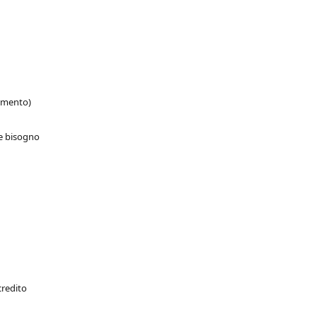
gamento)
te bisogno
credito