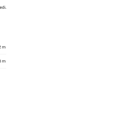
edi.
2 m
8 m