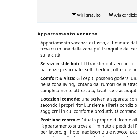
WiFi gratuito
Aria condizi
Appartamento vacanze
Appartamento vacanze di lusso, a 1 minuto dal P
trovarsi in una delle zone più tranquille del cen
sulla città.
Servizi in stile hotel
: Il transfer dall'aeroporto
partenze posticipate, self check-in, oltre alle p
Comfort & vista
: Gli ospiti possono godersi una
nella zona living, lontano dai rumori della st
completamente attrezzata, lavatrice e asciugatr
Dotazioni comode
: Una scrivania separata con
secondo i propri ritmi. Insieme all'aria condiz
soggiorni in cui comfort e produttività contano
Posizione centrale
: Situato proprio di fronte a
l'appartamento si trova a 1 minuto a piedi dal P
per lavoro, gli hotel Radisson Blu e Novotel Buc