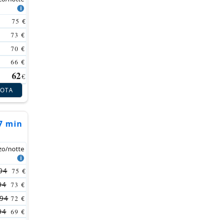
75
€
73
€
70
€
66
€
62
€
NOTA
 7 min
zo/notte
94
75
€
94
73
€
94
72
€
94
69
€