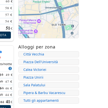
60
€
58
€
57
€
54
€
51
€
NOTA
Alloggi per zona
a
Città Vecchia
a
Piazza Dell'Università
zo/notte
Calea Victoriei
61
49
€
Piazza Unirii
61
47
€
Sala Palatului
61
46
€
Pipera & Barbu Vacarescu
61
44
€
Tutti gli appartamenti
41
61
€