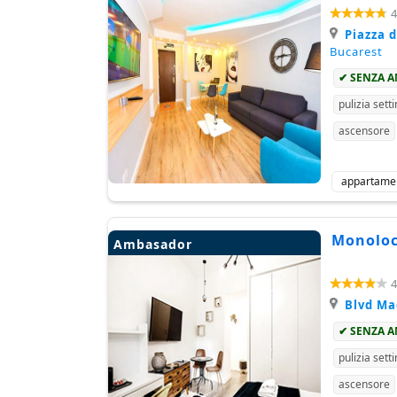
4
Piazza 
Bucarest
✔ SENZA 
pulizia sett
ascensore
appartame
Monoloca
Ambasador
4
Blvd M
✔ SENZA 
pulizia sett
ascensore