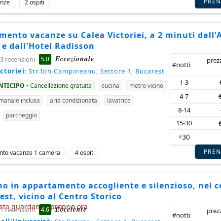
PRE
anze
2 ospiti
ento vacanze su Calea Victoriei, a 2 minuti dall'
e dall'Hotel Radisson
Eccezionale
5.0
3 recensioni
prez
#notti
ctoriei
: Str Ion Campineanu, Settore 1, Bucarest
1-3
ANTICIPO
• Cancellazione gratuita
cucina
metro vicino
4-7
imanale inclusa
aria condizionata
lavatrice
8-14
parcheggio
15-30
+30
PRE
nto vacanze 1 camera
4 ospiti
o in appartamento accogliente e silenzioso, nel c
est, vicino al Centro Storico
sta guardando proprio ora
Eccelente
4.6
1 recensioni
prez
#notti