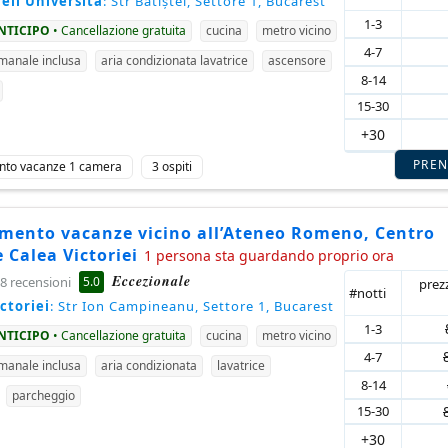
ell'Università
: Str Batiștei, Settore 1, Bucarest
1-3
ANTICIPO
• Cancellazione gratuita
cucina
metro vicino
4-7
imanale inclusa
aria condizionata lavatrice
ascensore
8-14
15-30
+30
PRE
nto vacanze 1 camera
3 ospiti
mento vacanze vicino all’Ateneo Romeno, Centro
e Calea Victoriei
1 persona sta guardando proprio ora
Eccezionale
5.0
8 recensioni
prez
#notti
ctoriei
: Str Ion Campineanu, Settore 1, Bucarest
1-3
ANTICIPO
• Cancellazione gratuita
cucina
metro vicino
4-7
imanale inclusa
aria condizionata
lavatrice
8-14
parcheggio
15-30
+30