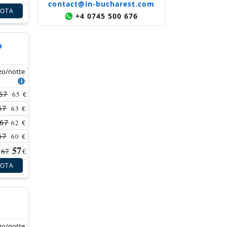
contact@in-bucharest.com
NOTA
+4 0745 500 676
o
zo/notte
67
65
€
67
63
€
67
62
€
67
60
€
57
67
€
NOTA
l
zo/notte