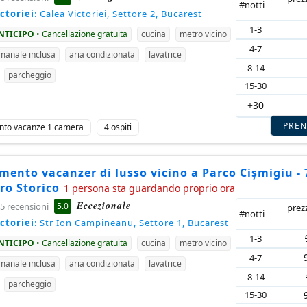
#notti
ctoriei
: Calea Victoriei, Settore 2, Bucarest
1-3
ANTICIPO
• Cancellazione gratuita
cucina
metro vicino
4-7
imanale inclusa
aria condizionata
lavatrice
8-14
parcheggio
15-30
+30
PRE
nto vacanze 1 camera
4 ospiti
ento vacanzer di lusso vicino a Parco Cișmigiu -
ro Storico
1 persona sta guardando proprio ora
Eccezionale
5.0
5 recensioni
prez
#notti
ctoriei
: Str Ion Campineanu, Settore 1, Bucarest
1-3
ANTICIPO
• Cancellazione gratuita
cucina
metro vicino
4-7
imanale inclusa
aria condizionata
lavatrice
8-14
parcheggio
15-30