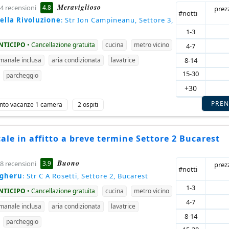
Meraviglioso
4.8
4 recensioni
prez
#notti
della Rivoluzione
: Str Ion Campineanu, Settore 3,
1-3
ANTICIPO
• Cancellazione gratuita
cucina
metro vicino
4-7
8-14
imanale inclusa
aria condizionata
lavatrice
15-30
parcheggio
+30
PRE
nto vacanze 1 camera
2 ospiti
le in affitto a breve termine Settore 2 Bucarest
Buono
3.9
8 recensioni
prez
#notti
agheru
: Str C A Rosetti, Settore 2, Bucarest
1-3
ANTICIPO
• Cancellazione gratuita
cucina
metro vicino
4-7
imanale inclusa
aria condizionata
lavatrice
8-14
parcheggio