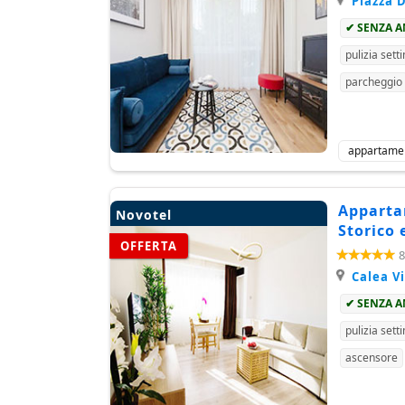
Piazza D
✔ SENZA 
pulizia sett
parcheggio
appartame
Apparta
Novotel
Storico 
OFFERTA
8
Calea Vi
✔ SENZA 
pulizia sett
ascensore