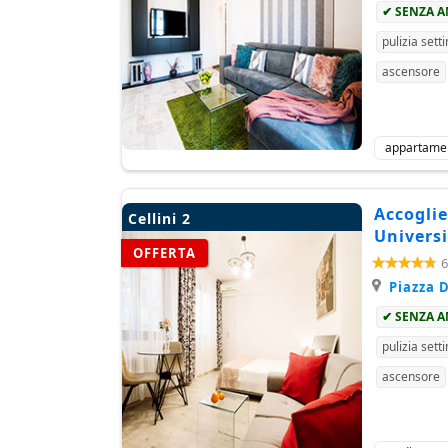
✔ SENZA 
pulizia sett
ascensore
appartame
Accoglie
Cellini 2
Universi
OFFERTA
6
Piazza D
✔ SENZA 
pulizia sett
ascensore