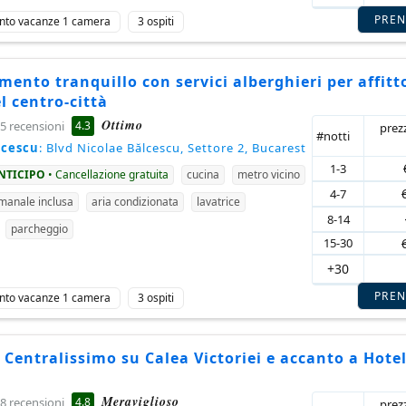
PRE
nto vacanze 1 camera
3 ospiti
ento tranquillo con servici alberghieri per affitt
l centro-città
Ottimo
4.3
5 recensioni
prez
#notti
lcescu
: Blvd Nicolae Bălcescu, Settore 2, Bucarest
1-3
ANTICIPO
• Cancellazione gratuita
cucina
metro vicino
4-7
imanale inclusa
aria condizionata
lavatrice
8-14
parcheggio
15-30
+30
PRE
nto vacanze 1 camera
3 ospiti
 Centralissimo su Calea Victoriei e accanto a Hote
c
Meraviglioso
4.8
8 recensioni
prez