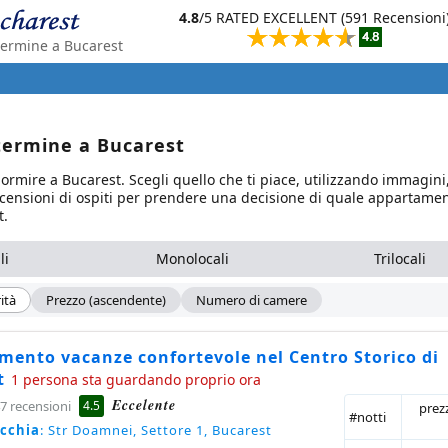
4.8
/5 RATED EXCELLENT (591 Recensioni
 termine a Bucarest
 termine a Bucarest
ormire a Bucarest. Scegli quello che ti piace, utilizzando immagin
i recensioni di ospiti per prendere una decisione di quale appartame
t.
li
Monolocali
Trilocali
ità
Prezzo (ascendente)
Numero di camere
mento vacanze confortevole nel Centro Storico di
t
1 persona sta guardando proprio ora
Eccelente
4.5
7 recensioni
prez
#notti
ecchia
: Str Doamnei, Settore 1, Bucarest