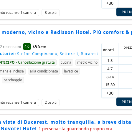
+30
PRE
nto vacanze 1 camera
3 ospiti
 moderno, vicino a Radisson Hotel. Più comfort & 
Ottimo
4.0
2 recensioni
prez
#notti
ctoriei
: Str Ion Campineanu, Settore 1, Bucarest
1-3
ANTICIPO
• Cancellazione gratuita
cucina
metro vicino
4-7
imanale inclusa
aria condizionata
lavatrice
8-14
parcheggio
15-30
+30
PRE
nto vacanze 1 camera
2 ospiti
 vista di Bucarest, molto tranquilla, a breve dista
 Novotel Hotel
1 persona sta guardando proprio ora