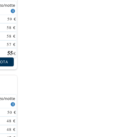
zo/notte
59
€
58
€
58
€
57
€
55
€
NOTA
zo/notte
50
€
48
€
48
€