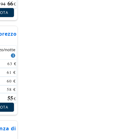
66
94
€
NOTA
prezzo
zo/notte
63
€
61
€
60
€
58
€
55
€
NOTA
nza di