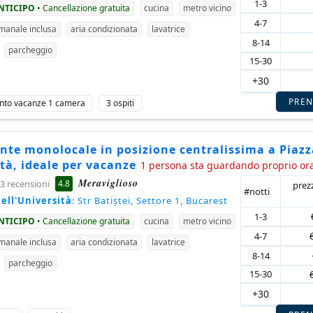
1-3
ANTICIPO
• Cancellazione gratuita
cucina
metro vicino
4-7
imanale inclusa
aria condizionata
lavatrice
8-14
parcheggio
15-30
+30
PRE
nto vacanze 1 camera
3 ospiti
nte monolocale in posizione centralissima a Piazz
tà, ideale per vacanze
1 persona sta guardando proprio or
Meraviglioso
4.8
3 recensioni
prez
#notti
ell'Università
: Str Batiștei, Settore 1, Bucarest
1-3
ANTICIPO
• Cancellazione gratuita
cucina
metro vicino
4-7
imanale inclusa
aria condizionata
lavatrice
8-14
parcheggio
15-30
+30