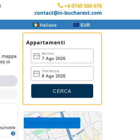
)
+4 0745 500 676
contact@in-bucharest.com
Italiano
EUR
Appartamenti
Arrivo
i, mappa
nto in
Partenza
Mappa degli appartamenti
zo/notte