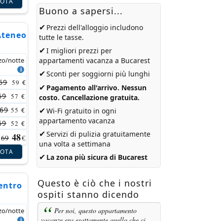
NOTA
Buono a sapersi...
✔
Prezzi dell'alloggio includono
Ateneo
tutte le tasse.
✔
I migliori prezzi per
zo/notte
appartamenti vacanza a Bucarest
✔
Sconti per soggiorni più lunghi
69
59
€
✔
Pagamento all'arrivo. Nessun
69
57
€
costo. Cancellazione gratuita.
69
✔
55
€
Wi-Fi gratuito in ogni
appartamento vacanza
69
52
€
✔
Servizi di pulizia gratuitamente
48
69
€
una volta a settimana
NOTA
✔
La zona più sicura di Bucarest
Questo è ciò che i nostri
entro
ospiti stanno dicendo
Per noi, questo appartamento
zo/notte
vacanze era esattamente quello che ci