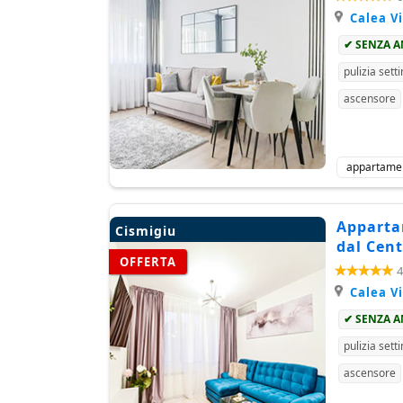
Calea Vi
✔ SENZA 
pulizia sett
ascensore
appartame
Appartam
Cismigiu
dal Cent
OFFERTA
4
Calea Vi
✔ SENZA 
pulizia sett
ascensore