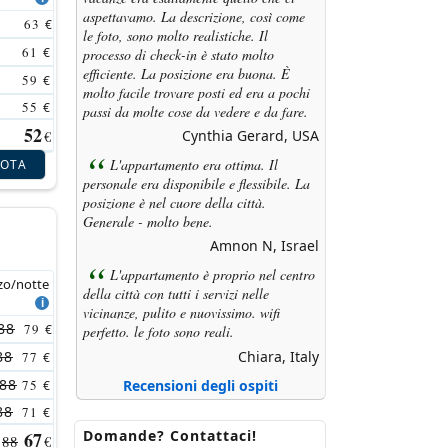
aspettavamo. La descrizione, così come
63
€
le foto, sono molto realistiche. Il
61
€
processo di check-in è stato molto
efficiente. La posizione era buona. È
59
€
molto facile trovare posti ed era a pochi
55
€
passi da molte cose da vedere e da fare.
52
Cynthia Gerard, USA
€
L'appartamento era ottima. Il
NOTA
personale era disponibile e flessibile. La
posizione è nel cuore della città.
Generale - molto bene.
Amnon N, Israel
L'appartamento è proprio nel centro
zo/notte
della città con tutti i servizi nelle
vicinanze, pulito e nuovissimo. wifi
88
79
€
perfetto. le foto sono reali.
Chiara, Italy
88
77
€
88
Recensioni degli ospiti
75
€
88
71
€
Domande? Contattaci!
67
88
€