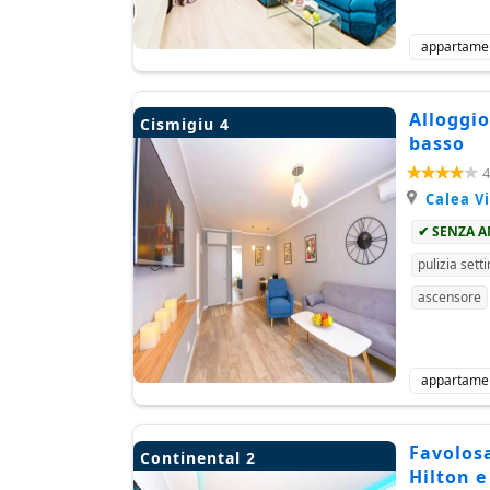
appartame
Alloggio
Cismigiu 4
basso
4
Calea Vi
✔ SENZA 
pulizia sett
ascensore
appartame
Favolosa
Continental 2
Hilton e