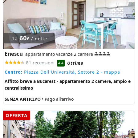
60
da
/
€
notte
Enescu
appartamento vacanze 2 camere
81 recensioni
Ottimo
4.4
Centro:
Piazza Dell'Università, Settore 2
- mappa
Affitto breve a Bucarest - appartamento 2 camere, ampio e
centralissimo
SENZA ANTICIPO
• Pago all'arrivo
OFFERTA