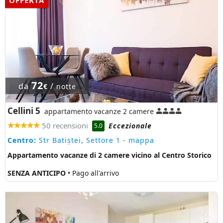
OFFERTA
72
da
/
€
notte
Cellini 5
appartamento vacanze 2 camere
50 recensioni
Eccezionale
5.0
Centro:
Str Batiștei, Settore 1
- mappa
Appartamento vacanze di 2 camere vicino al Centro Storico
SENZA ANTICIPO
• Pago all'arrivo