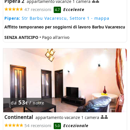
Pipera 2
appartamento vacanze 1 camera
47 recensioni
Eccelente
4.7
Pipera:
Str Barbu Vacarescu, Settore 1
- mappa
Affitto temporaneo per soggiorni di lavoro Barbu Vacarescu
SENZA ANTICIPO
• Pago all'arrivo
53
da
/
€
notte
Continental
appartamento vacanze 1 camera
54 recensioni
Eccezionale
5.0