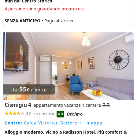
min dal Centro Storico
4 persone sono guardando proprio ora
SENZA ANTICIPO
• Pago all'arrivo
55
da
/
€
notte
Cismigiu 4
appartamento vacanze 1 camera
42 recensioni
Ottimo
4.0
Centro:
Calea Victoriei, Settore 1
- mappa
Alloggio moderno, vicino a Radisson Hotel. Più comfort &