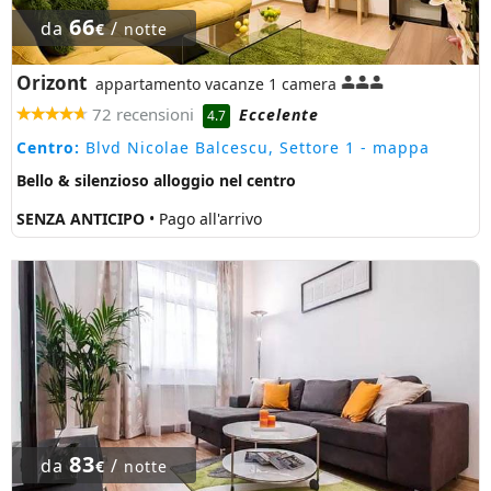
66
da
/
€
notte
Orizont
appartamento vacanze 1 camera
72 recensioni
Eccelente
4.7
Centro:
Blvd Nicolae Balcescu, Settore 1
- mappa
Bello & silenzioso alloggio nel centro
SENZA ANTICIPO
• Pago all'arrivo
83
da
/
€
notte