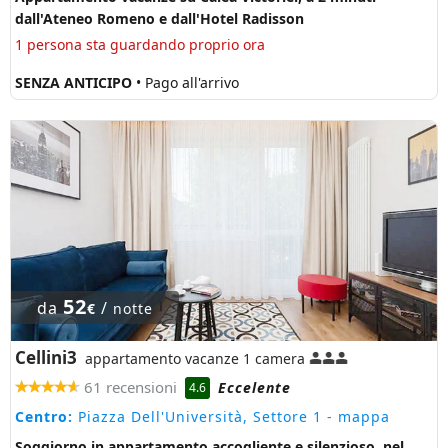
dall'Ateneo Romeno e dall'Hotel Radisson
1 persona sta guardando proprio ora
SENZA ANTICIPO
• Pago all'arrivo
52
da
/
€
notte
Cellini3
appartamento vacanze 1 camera
61 recensioni
Eccelente
4.6
Centro:
Piazza Dell'Università, Settore 1
- mappa
Soggiorno in appartamento accogliente e silenzioso, nel