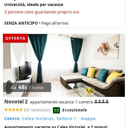
Università, ideale per vacanze
3 persone sono guardando proprio ora
SENZA ANTICIPO
• Pago all'arrivo
OFFERTA
48
da
/
€
notte
Novotel 2
appartamento vacanze 1 camera
63 recensioni
Eccezionale
5.0
Centro:
Calea Victoriei, Settore 1
- mappa
Appartamento vacanze su Calea Victoriei, a 2 minuti