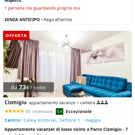
Majestic
1 persona sta guardando proprio ora
SENZA ANTICIPO
• Pago all'arrivo
OFFERTA
73
da
/
€
notte
Cismigiu
appartamento vacanze 1 camera
45 recensioni
Eccezionale
5.0
Centro:
Calea Victoriei, Settore 1
- mappa
Appartamento vacanzer di lusso vicino a Parco Cișmigiu - 7