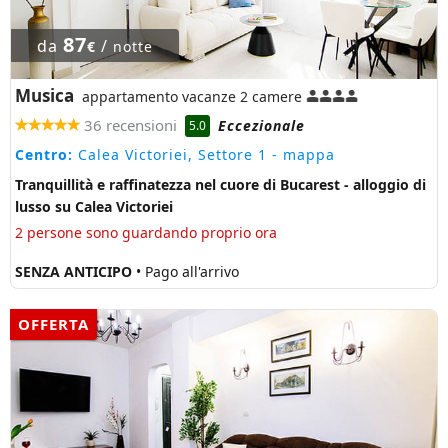
87
da
/
€
notte
Musica
appartamento vacanze 2 camere
36 recensioni
Eccezionale
5.0
Centro:
Calea Victoriei, Settore 1
- mappa
Tranquillità e raffinatezza nel cuore di Bucarest - alloggio di
lusso su Calea Victoriei
2 persone sono guardando proprio ora
SENZA ANTICIPO
• Pago all'arrivo
OFFERTA