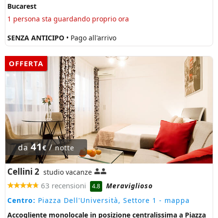
Bucarest
1 persona sta guardando proprio ora
SENZA ANTICIPO
• Pago all'arrivo
OFFERTA
41
da
/
€
notte
Cellini 2
studio vacanze
63 recensioni
Meraviglioso
4.8
Centro:
Piazza Dell'Università, Settore 1
- mappa
Accogliente monolocale in posizione centralissima a Piazza