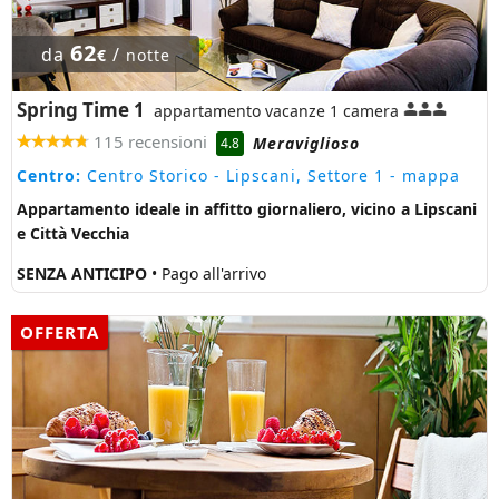
62
da
/
€
notte
Spring Time 1
appartamento vacanze 1 camera
115 recensioni
Meraviglioso
4.8
Centro:
Centro Storico - Lipscani, Settore 1
- mappa
Appartamento ideale in affitto giornaliero, vicino a Lipscani
e Città Vecchia
SENZA ANTICIPO
• Pago all'arrivo
OFFERTA