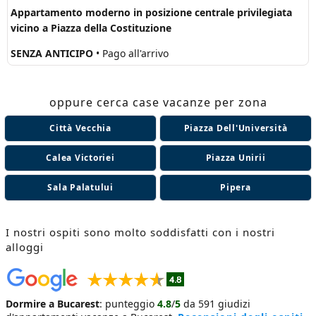
Appartamento moderno in posizione centrale privilegiata
vicino a Piazza della Costituzione
SENZA ANTICIPO
• Pago all'arrivo
oppure cerca case vacanze per zona
Città Vecchia
Piazza Dell'Università
Calea Victoriei
Piazza Unirii
Sala Palatului
Pipera
I nostri ospiti sono molto soddisfatti con i nostri
alloggi
Dormire a Bucarest
:
punteggio
4.8
/
5
da
591
giudizi