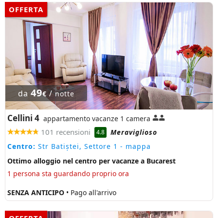
OFFERTA
49
da
/
€
notte
Cellini 4
appartamento vacanze 1 camera
101 recensioni
Meraviglioso
4.8
Centro:
Str Batiștei, Settore 1
- mappa
Ottimo alloggio nel centro per vacanze a Bucarest
1 persona sta guardando proprio ora
SENZA ANTICIPO
• Pago all'arrivo