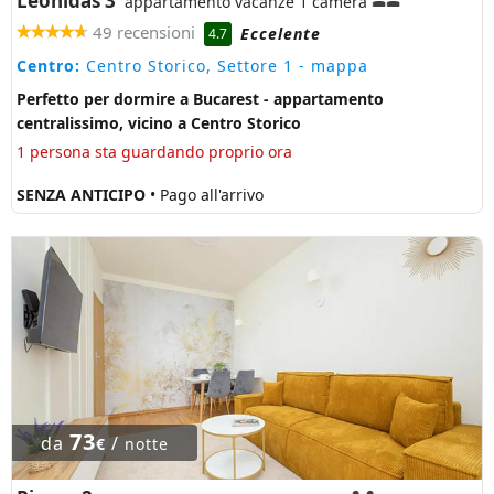
Leonidas 3
appartamento vacanze 1 camera
49 recensioni
Eccelente
4.7
Centro:
Centro Storico, Settore 1
- mappa
Perfetto per dormire a Bucarest - appartamento
centralissimo, vicino a Centro Storico
1 persona sta guardando proprio ora
SENZA ANTICIPO
• Pago all'arrivo
73
da
/
€
notte