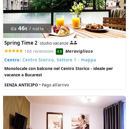
46
da
/
€
notte
Spring Time 2
studio vacanze
166 recensioni
Meraviglioso
4.8
Centro:
Centro Storico, Settore 1
- mappa
Monolocale con balcone nel Centro Storico - ideale per
vacanze a Bucarest
SENZA ANTICIPO
• Pago all'arrivo