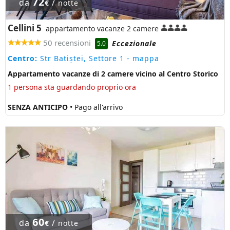
72
da
/
€
notte
Cellini 5
appartamento vacanze 2 camere
50 recensioni
Eccezionale
5.0
Centro:
Str Batiștei, Settore 1
- mappa
Appartamento vacanze di 2 camere vicino al Centro Storico
1 persona sta guardando proprio ora
SENZA ANTICIPO
• Pago all'arrivo
60
da
/
€
notte