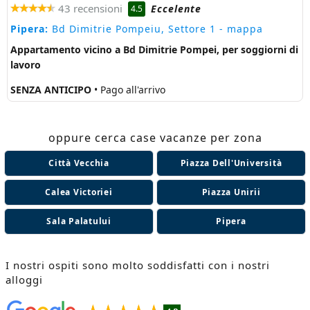
43 recensioni
Eccelente
4.5
Pipera:
Bd Dimitrie Pompeiu, Settore 1
- mappa
Appartamento vicino a Bd Dimitrie Pompei, per soggiorni di
lavoro
SENZA ANTICIPO
• Pago all'arrivo
oppure cerca case vacanze per zona
Città Vecchia
Piazza Dell'Università
Calea Victoriei
Piazza Unirii
Sala Palatului
Pipera
I nostri ospiti sono molto soddisfatti con i nostri
alloggi