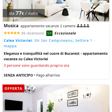
77
da
/
€
notte
Musica
appartamento vacanze 2 camere
36 recensioni
Eccezionale
5.0
Calea Victoriei
: Str Ion Campineanu, Settore 1
-
mappa
Eleganza e tranquillità nel cuore di Bucarest - appartamento
vacanze su Calea Victoriei
3 persone sono guardando proprio ora
SENZA ANTICIPO
• Pago all'arrivo
OFFERTA