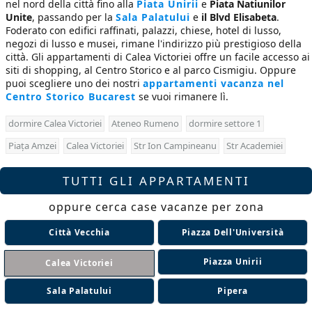
nel nord della città fino alla
Piata Unirii
e
Piata Natiunilor
Unite
, passando per la
Sala Palatului
e
il Blvd Elisabeta
.
Foderato con edifici raffinati, palazzi, chiese, hotel di lusso,
negozi di lusso e musei, rimane l'indirizzo più prestigioso della
città. Gli appartamenti di Calea Victoriei offre un facile accesso ai
siti di shopping, al Centro Storico e al parco Cismigiu. Oppure
puoi scegliere uno dei nostri
appartamenti vacanza nel
Centro Storico Bucarest
se vuoi rimanere lì.
dormire Calea Victoriei
Ateneo Rumeno
dormire settore 1
Piața Amzei
Calea Victoriei
Str Ion Campineanu
Str Academiei
TUTTI GLI APPARTAMENTI
oppure cerca case vacanze per zona
Città Vecchia
Piazza Dell'Università
Piazza Unirii
Calea Victoriei
Sala Palatului
Pipera