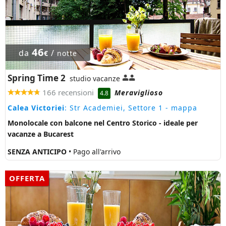
46
da
/
€
notte
Spring Time 2
studio vacanze
166 recensioni
Meraviglioso
4.8
Calea Victoriei
: Str Academiei, Settore 1
- mappa
Monolocale con balcone nel Centro Storico - ideale per
vacanze a Bucarest
SENZA ANTICIPO
• Pago all'arrivo
OFFERTA