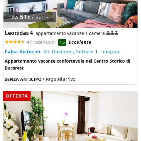
51
da
/
€
notte
Leonidas 4
appartamento vacanze 1 camera
47 recensioni
Eccelente
4.5
Calea Victoriei
: Str Doamnei, Settore 1
- mappa
Appartamento vacanze confortevole nel Centro Storico di
Bucarest
SENZA ANTICIPO
• Pago all'arrivo
OFFERTA