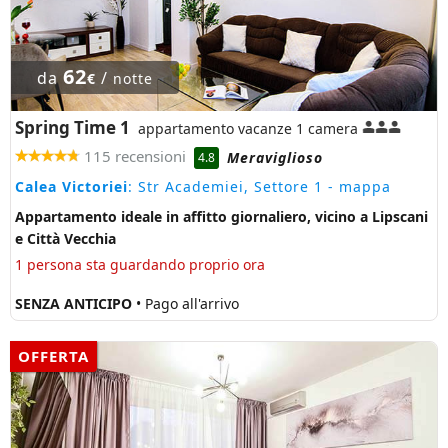
62
da
/
€
notte
Spring Time 1
appartamento vacanze 1 camera
115 recensioni
Meraviglioso
4.8
Calea Victoriei
: Str Academiei, Settore 1
- mappa
Appartamento ideale in affitto giornaliero, vicino a Lipscani
e Città Vecchia
1 persona sta guardando proprio ora
SENZA ANTICIPO
• Pago all'arrivo
OFFERTA