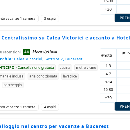
15-30
+30
PRE
nto vacanze 1 camera
3 ospiti
 Centralissimo su Calea Victoriei e accanto a Hote
c
Meraviglioso
4.8
8 recensioni
prez
#notti
ecchia
: Calea Victoriei, Settore 2, Bucarest
1-3
ANTICIPO
• Cancellazione gratuita
cucina
metro vicino
4-7
imanale inclusa
aria condizionata
lavatrice
8-14
parcheggio
15-30
+30
PRE
nto vacanze 1 camera
4 ospiti
lloggio nel centro per vacanze a Bucarest