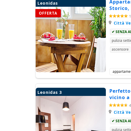
Apparta
Leonidas
Storico,
OFFERTA
1
Città V
✔ SENZA 
pulizia sett
ascensore
appartame
Perfetto
Leonidas 3
vicino a
4
Città V
✔ SENZA 
pulizia sett