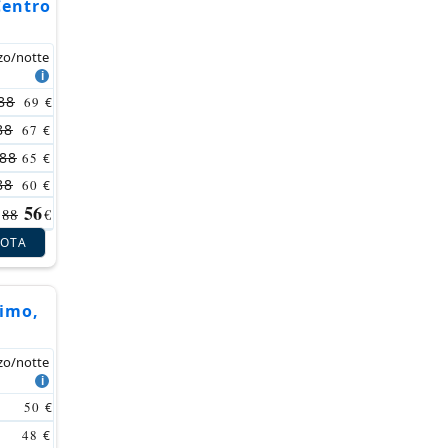
Centro
zo/notte
88
69
€
88
67
€
88
65
€
88
60
€
56
88
€
NOTA
simo,
zo/notte
50
€
48
€