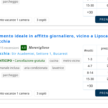
parcheggio
15-30
+30
PRE
nto vacanze 1 camera
3 ospiti
ento ideale in affitto giornaliero, vicino a Lipsca
cchia
Meraviglioso
4.8
15 recensioni
prez
#notti
ecchia
: Str Academiei, Settore 1, Bucarest
1-3
ANTICIPO
• Cancellazione gratuita
cucina
metro vicino
4-7
imanale inclusa
aria condizionata
lavatrice
8-14
parcheggio
15-30
+30
PRE
nto vacanze 1 camera
3 ospiti