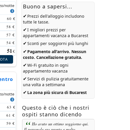
zo/notte
Buono a sapersi...
✔
Prezzi dell'alloggio includono
60
€
tutte le tasse.
58
€
✔
I migliori prezzi per
57
€
appartamenti vacanza a Bucarest
54
✔
€
Sconti per soggiorni più lunghi
51
✔
€
Pagamento all'arrivo. Nessun
costo. Cancellazione gratuita.
NOTA
✔
Wi-Fi gratuito in ogni
appartamento vacanza
✔
entro
Servizi di pulizia gratuitamente
una volta a settimana
✔
La zona più sicura di Bucarest
zo/notte
Questo è ciò che i nostri
63
€
ospiti stanno dicendo
61
€
59
Ho avuto un ottimo soggiorno qui.
€
Il personale era pronto e molto