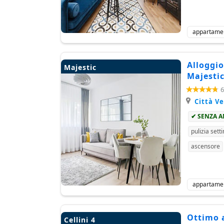
appartame
Alloggio
Majestic
Majesti
6
Città V
✔ SENZA 
pulizia sett
ascensore
appartame
Ottimo a
Cellini 4