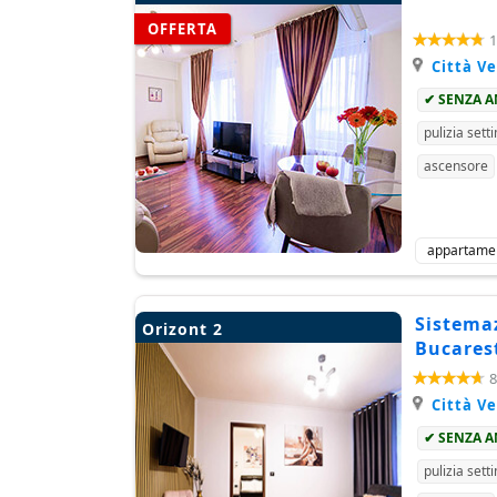
OFFERTA
1
Città V
✔ SENZA 
pulizia sett
ascensore
appartame
Sistemaz
Orizont 2
Bucares
8
Città V
✔ SENZA 
pulizia sett