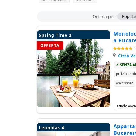
Ordina per :
Popolar
Monoloca
Spring Time 2
a Bucar
OFFERTA
1
Città V
✔ SENZA 
pulizia sett
ascensore
studio vac
Apparta
Leonidas 4
Bucares