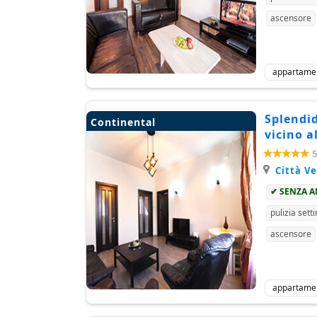
ascensore
appartame
Splendid
Continental
vicino a
5
Città V
✔ SENZA 
pulizia sett
ascensore
appartame