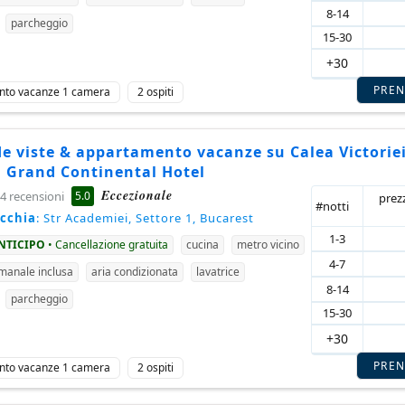
8-14
parcheggio
15-30
+30
PRE
nto vacanze 1 camera
2 ospiti
e viste & appartamento vacanze su Calea Victoriei
l Grand Continental Hotel
Eccezionale
5.0
4 recensioni
prez
#notti
ecchia
: Str Academiei, Settore 1, Bucarest
1-3
ANTICIPO
• Cancellazione gratuita
cucina
metro vicino
4-7
imanale inclusa
aria condizionata
lavatrice
8-14
parcheggio
15-30
+30
PRE
nto vacanze 1 camera
2 ospiti