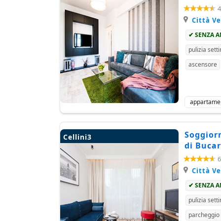
4
Città V
✔ SENZA 
pulizia sett
ascensore
appartame
Soggiorn
Cellini3
di Bucar
6
Città V
✔ SENZA 
pulizia sett
parcheggio