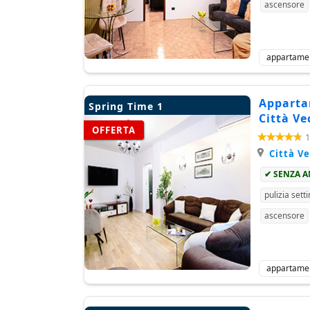
ascensore
appartame
Appartam
Spring Time 1
Città Ve
OFFERTA
1
Città V
✔ SENZA 
pulizia sett
ascensore
appartame