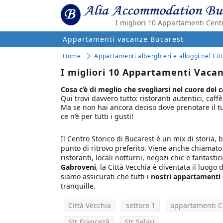
I migliori 10 Appartamenti Cent
Appartamenti vacanze Bucarest
Home
Appartamenti alberghieri e alloggi nel Cit
I migliori 10 Appartamenti Vaca
Cosa c’è di meglio che svegliarsi nel cuore del 
Qui trovi davvero tutto: ristoranti autentici, caf
Ma se non hai ancora deciso dove prenotare il tuo
ce n’è per tutti i gusti!
Il Centro Storico di Bucarest è un mix di storia, b
punto di ritrovo preferito. Viene anche chiamat
ristoranti, locali notturni, negozi chic e fantasti
Gabroveni
, la Città Vecchia è diventata il luogo 
siamo assicurati che tutti i
nostri appartamenti 
tranquille.
Città Vecchia
settore 1
appartamenti C
Str Franceză
Str Șelari