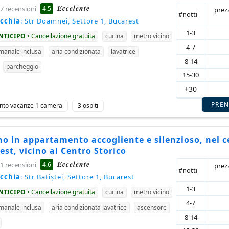
Eccelente
4.5
7 recensioni
prez
#notti
ecchia
: Str Doamnei, Settore 1, Bucarest
1-3
ANTICIPO
• Cancellazione gratuita
cucina
metro vicino
4-7
imanale inclusa
aria condizionata
lavatrice
8-14
parcheggio
15-30
+30
PRE
nto vacanze 1 camera
3 ospiti
o in appartamento accogliente e silenzioso, nel c
est, vicino al Centro Storico
Eccelente
4.6
1 recensioni
prez
#notti
ecchia
: Str Batiștei, Settore 1, Bucarest
1-3
ANTICIPO
• Cancellazione gratuita
cucina
metro vicino
4-7
imanale inclusa
aria condizionata lavatrice
ascensore
8-14