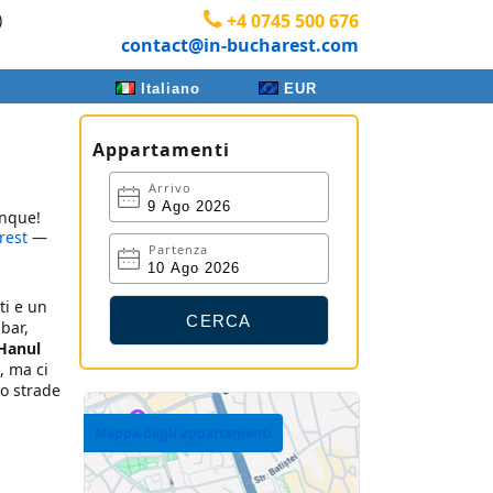
)
+4 0745 500 676
contact@in-bucharest.com
Italiano
EUR
Appartamenti
Arrivo
unque!
rest
—
Partenza
ti e un
bar,
Hanul
, ma ci
i o strade
Mappa degli appartamenti