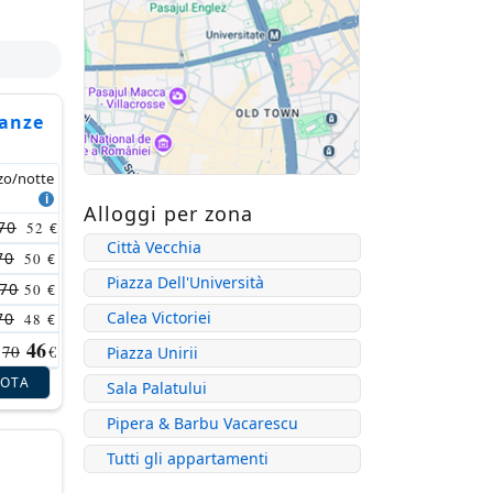
canze
zo/notte
Alloggi per zona
70
52
€
Città Vecchia
70
50
€
Piazza Dell'Università
70
50
€
Calea Victoriei
70
48
€
46
70
€
Piazza Unirii
NOTA
Sala Palatului
Pipera & Barbu Vacarescu
Tutti gli appartamenti