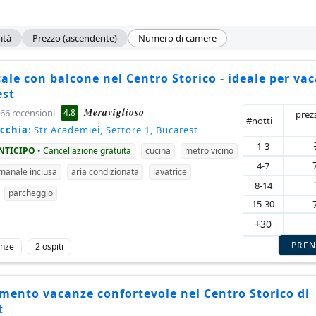
ità
Prezzo (ascendente)
Numero di camere
le con balcone nel Centro Storico - ideale per va
est
Meraviglioso
4.8
66 recensioni
prez
#notti
ecchia
: Str Academiei, Settore 1, Bucarest
1-3
ANTICIPO
• Cancellazione gratuita
cucina
metro vicino
4-7
imanale inclusa
aria condizionata
lavatrice
8-14
parcheggio
15-30
+30
PRE
anze
2 ospiti
mento vacanze confortevole nel Centro Storico di
t