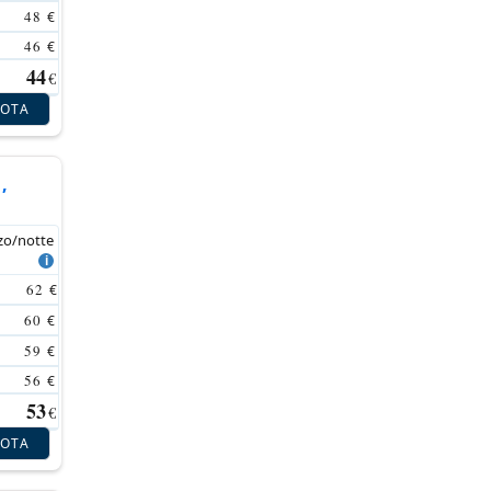
48
€
46
€
44
€
NOTA
,
zo/notte
62
€
60
€
59
€
56
€
53
€
NOTA