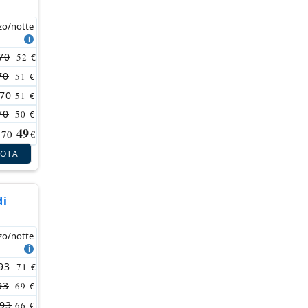
zo/notte
70
52
€
70
51
€
70
51
€
70
50
€
49
70
€
NOTA
di
zo/notte
93
71
€
93
69
€
93
66
€