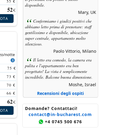
55
€
disponibile.
52
€
Mary, UK
NOTA
Confermiamo i giudizi positivi che
abbiamo letto prima di prenotare: staff
gentilissimo e disponibile, ubicazione
super centrale, appartamento molto
l
silenzioso.
Paolo Vittorio, Milano
zo/notte
Il letto era comodo, la camera era
pulita e l'appartamento era ben
75
€
progettato! La vista è semplicemente
73
incredibile. Balcone buona dimensione.
€
Moshe, Israel
70
€
Recensioni degli ospiti
66
€
62
€
Domande? Contattaci!
NOTA
contact@in-bucharest.com
+4 0745 500 676