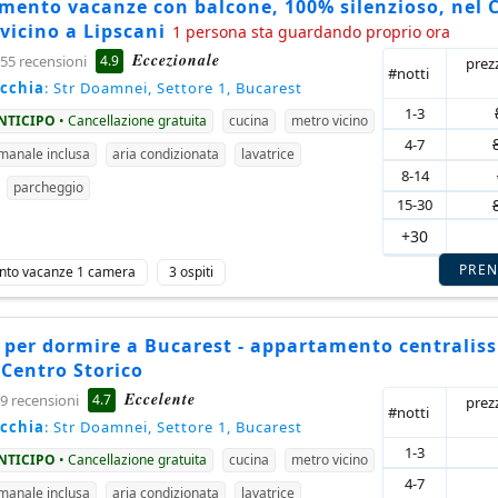
mento vacanze con balcone, 100% silenzioso, nel 
 vicino a Lipscani
1 persona sta guardando proprio ora
Eccezionale
4.9
55 recensioni
prez
#notti
ecchia
: Str Doamnei, Settore 1, Bucarest
1-3
ANTICIPO
• Cancellazione gratuita
cucina
metro vicino
4-7
imanale inclusa
aria condizionata
lavatrice
8-14
parcheggio
15-30
+30
PRE
nto vacanze 1 camera
3 ospiti
 per dormire a Bucarest - appartamento centralis
 Centro Storico
Eccelente
4.7
9 recensioni
prez
#notti
ecchia
: Str Doamnei, Settore 1, Bucarest
1-3
ANTICIPO
• Cancellazione gratuita
cucina
metro vicino
4-7
imanale inclusa
aria condizionata
lavatrice