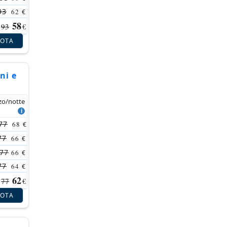
93
62
€
58
93
€
NOTA
ni e
zo/notte
77
68
€
77
66
€
77
66
€
77
64
€
62
77
€
NOTA