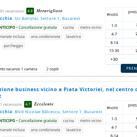
Meraviglioso
4.8
01 recensioni
prez
#notti
ecchia
: Str Batiștei, Settore 1, Bucarest
1-3
ANTICIPO
• Cancellazione gratuita
cucina
metro vicino
4-7
imanale inclusa
aria condizionata
lavatrice
8-14
parcheggio
15-30
+30
PRE
nto vacanze 1 camera
2 ospiti
ione business vicino a Piata Victoriei, nel centro 
t
Eccelente
4.7
1 recensioni
prez
#notti
ecchia
: Blvd Nicolae Bălcescu, Settore 1, Bucarest
1-3
ANTICIPO
• Cancellazione gratuita
cucina
metro vicino
4-7
imanale inclusa
aria condizionata
lavatrice
8-14