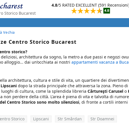
4.8
/5 RATED EXCELLENT (591 Recensioni
ro Storico Bucarest
tà Vechia
nze Centro Storico Bucarest
centro storico?
fè deliziosi, architettura da sogno, la metro a due passi e negozi ov
 alloggio... dai un’occhiata ai nostri
appartamenti vacanza a Buca
ella architettura, cultura e stile di vita, un quartiere dei divertimen
o
Lipscani
dopo la strada principale che attraversa la zona. Pieno di 
ci luoghi di cultura, come la splendida libreria
Cărtureşti Carusel
o
da non perdere della città. L'area è piena di vita e talvolta di rumore
del Centro Storico sono molto silenziosi
, di fronte a cortili intern
entro Storico
Lipscani
Str Smârdan
Str Doamnei