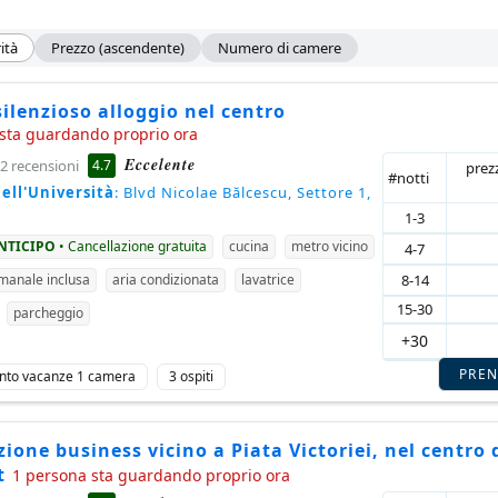
ità
Prezzo (ascendente)
Numero di camere
silenzioso alloggio nel centro
sta guardando proprio ora
Eccelente
4.7
2 recensioni
prez
#notti
ell'Università
: Blvd Nicolae Bălcescu, Settore 1,
1-3
ANTICIPO
• Cancellazione gratuita
cucina
metro vicino
4-7
8-14
imanale inclusa
aria condizionata
lavatrice
15-30
parcheggio
+30
PRE
nto vacanze 1 camera
3 ospiti
ione business vicino a Piata Victoriei, nel centro 
t
1 persona sta guardando proprio ora