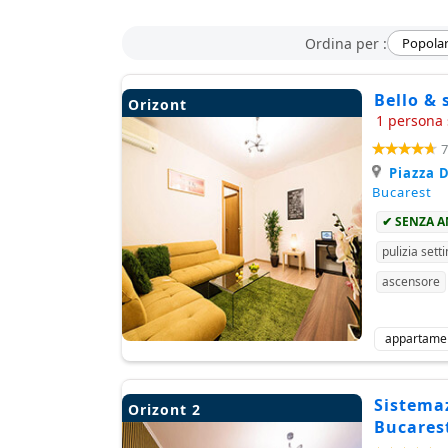
Ordina per :
Popolar
Bello & 
Orizont
1 persona 
7
Piazza D
Bucarest
✔ SENZA 
pulizia sett
ascensore
appartame
Sistemaz
Orizont 2
Bucares