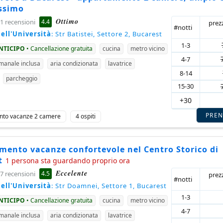
issimo
Ottimo
4.4
1 recensioni
prez
#notti
ell'Università
: Str Batistei, Settore 2, Bucarest
1-3
ANTICIPO
• Cancellazione gratuita
cucina
metro vicino
4-7
imanale inclusa
aria condizionata
lavatrice
8-14
parcheggio
15-30
+30
PRE
nto vacanze 2 camere
4 ospiti
mento vacanze confortevole nel Centro Storico di
t
1 persona sta guardando proprio ora
Eccelente
4.5
7 recensioni
prez
#notti
ell'Università
: Str Doamnei, Settore 1, Bucarest
1-3
ANTICIPO
• Cancellazione gratuita
cucina
metro vicino
4-7
imanale inclusa
aria condizionata
lavatrice