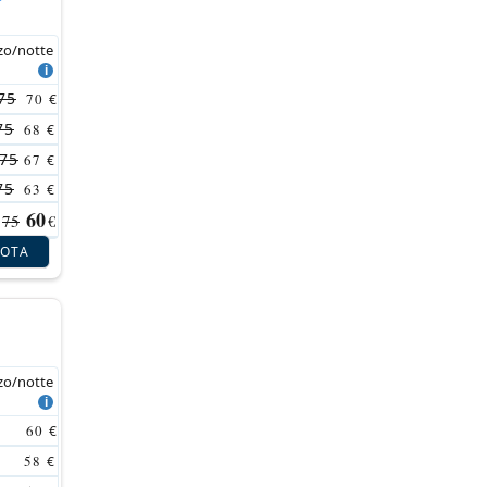
zo/notte
75
70
€
75
68
€
75
67
€
75
63
€
60
75
€
NOTA
zo/notte
60
€
58
€