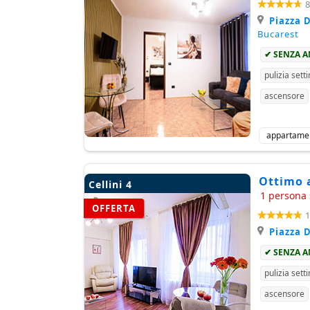
8
Piazza D
Bucarest
✔ SENZA 
pulizia sett
ascensore
appartame
Ottimo a
Cellini 4
1 persona 
OFFERTA
1
Piazza D
✔ SENZA 
pulizia sett
ascensore