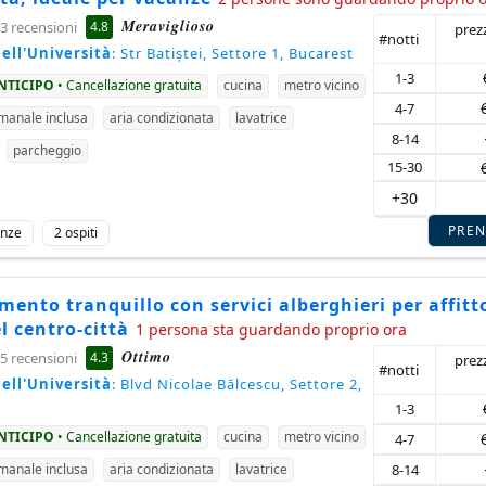
Meraviglioso
4.8
3 recensioni
prez
#notti
ell'Università
: Str Batiștei, Settore 1, Bucarest
1-3
ANTICIPO
• Cancellazione gratuita
cucina
metro vicino
4-7
imanale inclusa
aria condizionata
lavatrice
8-14
parcheggio
15-30
+30
PRE
anze
2 ospiti
ento tranquillo con servici alberghieri per affitt
l centro-città
1 persona sta guardando proprio ora
Ottimo
4.3
5 recensioni
prez
#notti
ell'Università
: Blvd Nicolae Bălcescu, Settore 2,
1-3
ANTICIPO
• Cancellazione gratuita
cucina
metro vicino
4-7
8-14
imanale inclusa
aria condizionata
lavatrice