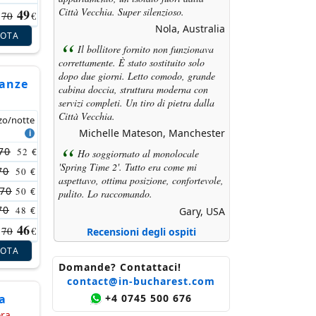
Città Vecchia. Super silenzioso.
49
70
€
Nola, Australia
NOTA
Il bollitore fornito non funzionava
correttamente. È stato sostituito solo
dopo due giorni. Letto comodo, grande
canze
cabina doccia, struttura moderna con
servizi completi. Un tiro di pietra dalla
Città Vecchia.
zo/notte
Michelle Mateson, Manchester
70
52
€
Ho soggiornato al monolocale
'Spring Time 2'. Tutto era come mi
70
50
€
aspettavo, ottima posizione, confortevole,
70
50
€
pulito. Lo raccomando.
70
48
Gary, USA
€
46
70
€
Recensioni degli ospiti
NOTA
Domande? Contattaci!
contact@in-bucharest.com
+4 0745 500 676
a
ora