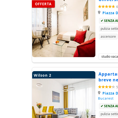
OFFERTA
6
Piazza D
✔ SENZA 
pulizia sett
ascensore
studio vac
Appartam
Wilson 2
breve ne
5
Piazza D
Bucarest
✔ SENZA 
pulizia sett