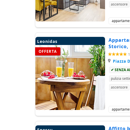
ascensore
appartame
Apparta
Leonidas
Storico,
OFFERTA
1
Piazza D
✔ SENZA 
pulizia sett
ascensore
appartame
Affitto 
Enescu