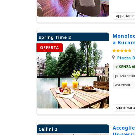
appartame
Monoloca
Spring Time 2
a Bucar
OFFERTA
1
Piazza D
✔ SENZA 
pulizia sett
ascensore
studio vac
Accoglie
Cellini 2
Universi