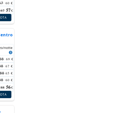
67
60
€
57
67
€
NOTA
Centro
zo/notte
88
69
€
88
67
€
88
65
€
88
60
€
56
88
€
NOTA
e