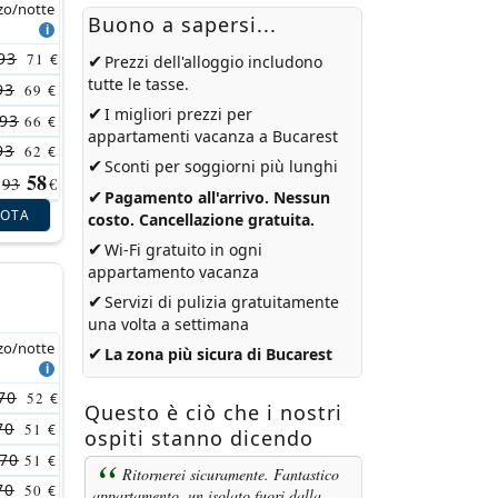
zo/notte
Buono a sapersi...
93
71
✔
€
Prezzi dell'alloggio includono
tutte le tasse.
93
69
€
✔
I migliori prezzi per
93
66
€
appartamenti vacanza a Bucarest
93
62
€
✔
Sconti per soggiorni più lunghi
58
93
€
✔
Pagamento all'arrivo. Nessun
NOTA
costo. Cancellazione gratuita.
✔
Wi-Fi gratuito in ogni
appartamento vacanza
✔
Servizi di pulizia gratuitamente
una volta a settimana
zo/notte
✔
La zona più sicura di Bucarest
70
52
€
Questo è ciò che i nostri
70
51
€
ospiti stanno dicendo
70
51
€
Ritornerei sicuramente. Fantastico
70
50
€
appartamento, un isolato fuori dalla