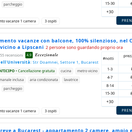
15-30
parcheggio
+30
PRE
nto vacanze 1 camera
3 ospiti
mento vacanze con balcone, 100% silenzioso, nel 
 vicino a Lipscani
2 persone sono guardando proprio ora
Eccezionale
4.9
55 recensioni
prez
#notti
ell'Università
: Str Doamnei, Settore 1, Bucarest
1-3
ANTICIPO
• Cancellazione gratuita
cucina
metro vicino
4-7
imanale inclusa
aria condizionata
lavatrice
8-14
parcheggio
15-30
+30
PRE
nto vacanze 1 camera
3 ospiti
breve a Bucarest - appartamento 2 camere, ampio 