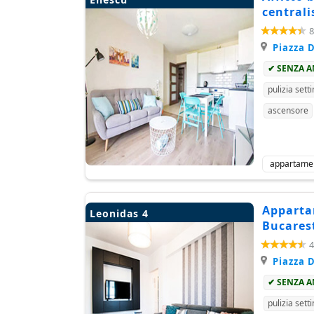
central
8
Piazza D
✔ SENZA 
pulizia sett
ascensore
appartame
Apparta
Leonidas 4
Bucares
4
Piazza D
✔ SENZA 
pulizia sett