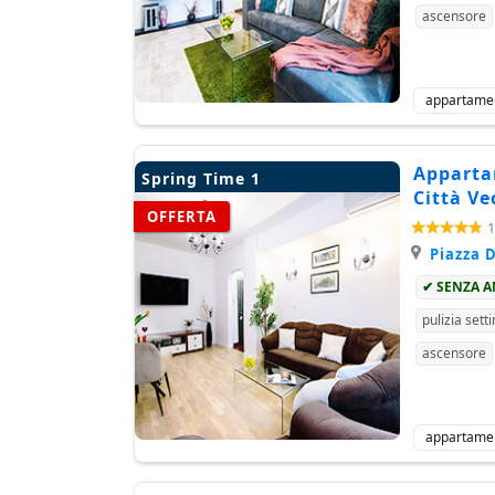
ascensore
appartame
Appartam
Spring Time 1
Città Ve
OFFERTA
1
Piazza D
✔ SENZA 
pulizia sett
ascensore
appartame