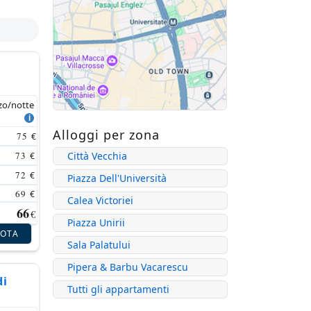
zo/notte
Alloggi per zona
75
€
73
Città Vecchia
€
72
€
Piazza Dell'Università
69
€
Calea Victoriei
66
€
Piazza Unirii
NOTA
Sala Palatului
Pipera & Barbu Vacarescu
di
Tutti gli appartamenti