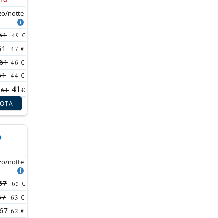
zo/notte
61
49
€
61
47
€
61
46
€
61
44
€
41
61
€
NOTA
o
zo/notte
67
65
€
67
63
€
67
62
€