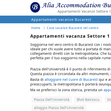
Appartamenti Vacanze Settore 1 
Appartamenti vacanze Bucarest
Home
Case vacanze Bucarest nel centro
Appartamenti vacanza Settore 1 e
Soggiorna nel vero centro di Bucarest con i nostr
ideale per chi vuole avere tutto a portata di mano
collegamenti diretti con la metropolitana. Che tu 
perfetta per il tuo soggiorno nella capitale rum
Piazza dell'Università è il punto di riferimento d
Questa piazza è circondata da altri monumenti
Basta di
alloggiare nel cuore di Bucarest
qui e av
preoccuparti, la metropolitana ti porterà ovunqu
Ma se preferisci la zona storica, prenota un
appa
Piazza Dell'Università
Blvd Balcescu
St
alloggio Piazza Dell'Università