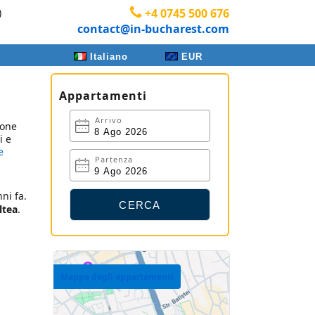
)
+4 0745 500 676
contact@in-bucharest.com
Italiano
EUR
Appartamenti
Arrivo
ione
i e
e
Partenza
ni fa.
ltea
.
Mappa degli appartamenti