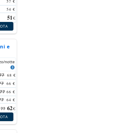
57
€
54
€
51
€
NOTA
ni e
zo/notte
77
68
€
77
66
€
77
66
€
77
64
€
62
77
€
NOTA