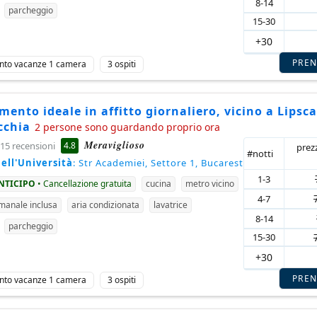
8-14
parcheggio
15-30
+30
PRE
nto vacanze 1 camera
3 ospiti
ento ideale in affitto giornaliero, vicino a Lipsca
cchia
2 persone sono guardando proprio ora
Meraviglioso
4.8
15 recensioni
prez
#notti
ell'Università
: Str Academiei, Settore 1, Bucarest
1-3
ANTICIPO
• Cancellazione gratuita
cucina
metro vicino
4-7
imanale inclusa
aria condizionata
lavatrice
8-14
parcheggio
15-30
+30
PRE
nto vacanze 1 camera
3 ospiti