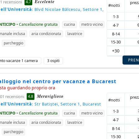
Eccelente
4.7
1 recensioni
prez
#notti
ell'Università
: Blvd Nicolae Bălcescu, Settore 1,
1-3
ANTICIPO
• Cancellazione gratuita
cucina
metro vicino
4-7
8-14
imanale inclusa
aria condizionata
lavatrice
15-30
parcheggio
+30
PRE
nto vacanze 1 camera
3 ospiti
lloggio nel centro per vacanze a Bucarest
sta guardando proprio ora
Meraviglioso
4.8
01 recensioni
prez
#notti
ell'Università
: Str Batiștei, Settore 1, Bucarest
1-3
ANTICIPO
• Cancellazione gratuita
cucina
metro vicino
4-7
imanale inclusa
aria condizionata
lavatrice
8-14
parcheggio
15-30