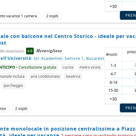
+30
PRE
nto vacanze 1 camera
2 ospiti
le con balcone nel Centro Storico - ideale per va
est
Meraviglioso
4.8
66 recensioni
prez
#notti
ell'Università
: Str Academiei, Settore 1, Bucarest
1-3
ANTICIPO
• Cancellazione gratuita
cucina
metro vicino
4-7
imanale inclusa
aria condizionata
lavatrice
8-14
parcheggio
15-30
+30
PRE
anze
2 ospiti
nte monolocale in posizione centralissima a Piazz
tà, ideale per vacanze
2 persone sono guardando proprio 