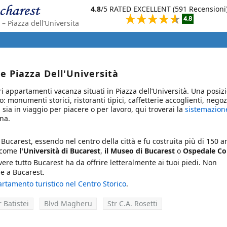
4.8
/5 RATED EXCELLENT (591 Recensioni
– Piazza dell’Universita
 Piazza Dell'Università
i appartamenti vacanza situati in Piazza dell’Università. Una posiz
: monumenti storici, ristoranti tipici, caffetterie accoglienti, negoz
sia in viaggio per piacere o per lavoro, qui troverai la
sistemazion
ena.
i Bucarest, essendo nel centro della città e fu costruita più di 150 an
, come
l'Università di Bucarest
,
il Museo di Bucarest
o
Ospedale Co
ere tutto Bucarest ha da offrire letteralmente ai tuoi piedi. Non
e a Bucarest.
rtamento turistico nel Centro Storico
.
r Batistei
Blvd Magheru
Str C.A. Rosetti