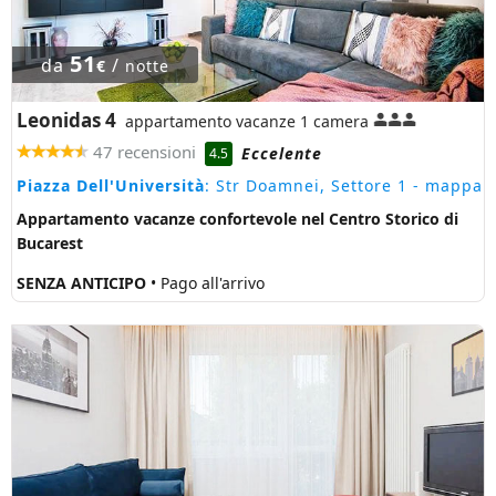
51
da
/
€
notte
Leonidas 4
appartamento vacanze 1 camera
47 recensioni
Eccelente
4.5
Piazza Dell'Università
: Str Doamnei, Settore 1
- mappa
Appartamento vacanze confortevole nel Centro Storico di
Bucarest
SENZA ANTICIPO
• Pago all'arrivo