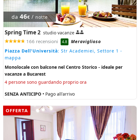
46
da
/
€
notte
Spring Time 2
studio vacanze
166 recensioni
Meraviglioso
4.8
Piazza Dell'Università
: Str Academiei, Settore 1
-
mappa
Monolocale con balcone nel Centro Storico - ideale per
vacanze a Bucarest
4 persone sono guardando proprio ora
SENZA ANTICIPO
• Pago all'arrivo
OFFERTA