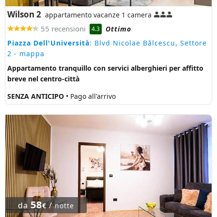
Wilson 2
appartamento vacanze 1 camera
55 recensioni
Ottimo
4.3
Piazza Dell'Università
: Blvd Nicolae Bălcescu, Settore
2
- mappa
Appartamento tranquillo con servici alberghieri per affitto
breve nel centro-città
SENZA ANTICIPO
• Pago all'arrivo
58
da
/
€
notte