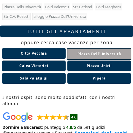
Piazza Dell'Università
Blvd Balcescu
Str Batistei
Blvd Magheru
Str C.A. Rosetti
alloggio Piazza Dell'Università
TUTTI GLI APPARTAMENTI
oppure cerca case vacanze per zona
Città Vecchia
Piazza Dell'Università
Calea Victoriei
Piazza Unirii
Sala Palatului
Pipera
I nostri ospiti sono molto soddisfatti con i nostri
alloggi
Dormire a Bucarest
:
punteggio
4.8
/
5
da
591
giudizi
d'appartamenti vacanze a Bucarest
.
Recensioni degli ospiti