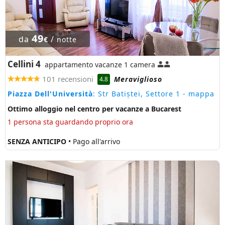
49
da
/
€
notte
Cellini 4
appartamento vacanze 1 camera
101 recensioni
Meraviglioso
4.8
Piazza Dell'Università
: Str Batiștei, Settore 1
- mappa
Ottimo alloggio nel centro per vacanze a Bucarest
1 persona sta guardando proprio ora
SENZA ANTICIPO
• Pago all'arrivo