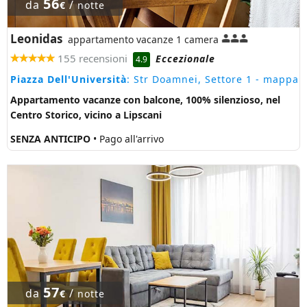
56
da
/
€
notte
Leonidas
appartamento vacanze 1 camera
155 recensioni
Eccezionale
4.9
Piazza Dell'Università
: Str Doamnei, Settore 1
- mappa
Appartamento vacanze con balcone, 100% silenzioso, nel
Centro Storico, vicino a Lipscani
SENZA ANTICIPO
• Pago all'arrivo
57
da
/
€
notte