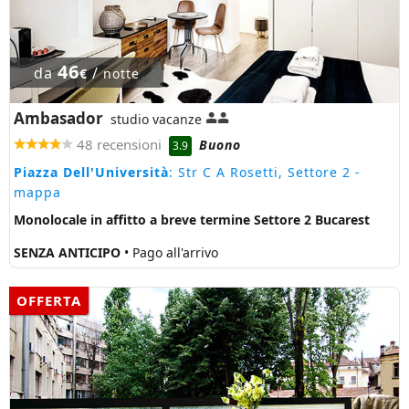
46
da
/
€
notte
Ambasador
studio vacanze
48 recensioni
Buono
3.9
Piazza Dell'Università
: Str C A Rosetti, Settore 2
-
mappa
Monolocale in affitto a breve termine Settore 2 Bucarest
SENZA ANTICIPO
• Pago all'arrivo
OFFERTA