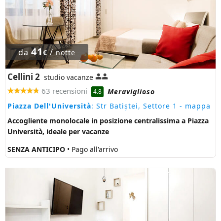
41
da
/
€
notte
Cellini 2
studio vacanze
63 recensioni
Meraviglioso
4.8
Piazza Dell'Università
: Str Batiștei, Settore 1
- mappa
Accogliente monolocale in posizione centralissima a Piazza
Università, ideale per vacanze
SENZA ANTICIPO
• Pago all'arrivo