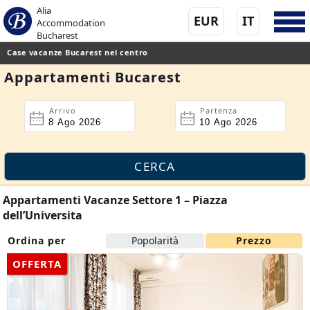
Alia
EUR
IT
Accommodation
Bucharest
Case vacanze Bucarest nel centro
Appartamenti Bucarest
Arrivo
Partenza
Appartamenti Vacanze Settore 1 – Piazza
dell’Universita
Ordina per
Popolarità
Prezzo
OFFERTA