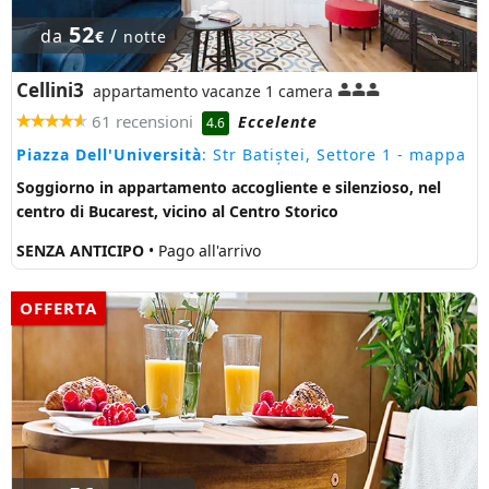
52
da
/
€
notte
Cellini3
appartamento vacanze 1 camera
61 recensioni
Eccelente
4.6
Piazza Dell'Università
: Str Batiștei, Settore 1
- mappa
Soggiorno in appartamento accogliente e silenzioso, nel
centro di Bucarest, vicino al Centro Storico
SENZA ANTICIPO
• Pago all'arrivo
OFFERTA