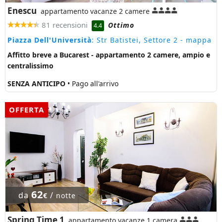
Enescu
appartamento vacanze 2 camere
81 recensioni
Ottimo
4.4
Piazza Dell'Università
: Str Batistei, Settore 2
- mappa
Affitto breve a Bucarest - appartamento 2 camere, ampio e
centralissimo
SENZA ANTICIPO
• Pago all'arrivo
OFFERTA
62
da
/
€
notte
Spring Time 1
appartamento vacanze 1 camera