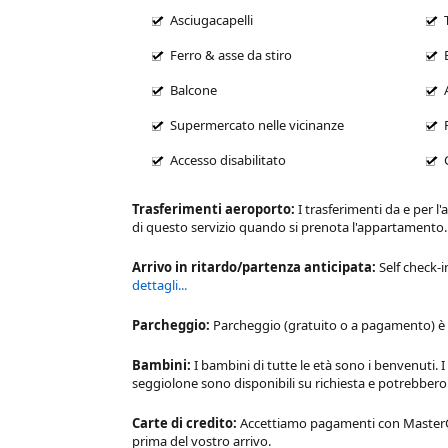
Asciugacapelli
Ferro & asse da stiro
Balcone
Supermercato nelle vicinanze
Accesso disabilitato
Trasferimenti aeroporto:
I trasferimenti da e per l
di questo servizio quando si prenota l'appartamento
Arrivo in ritardo/partenza anticipata:
Self check-i
dettagli...
Parcheggio:
Parcheggio (gratuito o a pagamento) è d
Bambini:
I bambini di tutte le età sono i benvenuti. I
seggiolone sono disponibili su richiesta e potrebbe
Carte di credito:
Accettiamo pagamenti con MasterCar
prima del vostro arrivo.