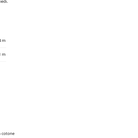
iedi.
4 m
1 m
% cotone