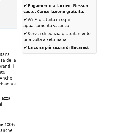
✔
Pagamento all'arrivo. Nessun
costo. Cancellazione gratuita.
✔
Wi-Fi gratuito in ogni
appartamento vacanza
✔
Servizi di pulizia gratuitamente
una volta a settimana
✔
La zona più sicura di Bucarest
litana
zza della
ranti, i
nte
 Anche il
rivania e
Piazza
ei
ane 100%
e anche