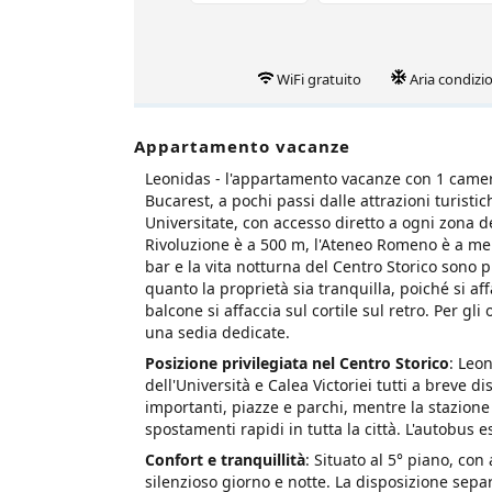
WiFi gratuito
Aria condizi
Appartamento vacanze
Leonidas - l'appartamento vacanze con 1 camera 
Bucarest, a pochi passi dalle attrazioni turistic
Universitate, con accesso diretto a ogni zona de
Rivoluzione è a 500 m, l'Ateneo Romeno è a meno
bar e la vita notturna del Centro Storico sono p
quanto la proprietà sia tranquilla, poiché si af
balcone si affaccia sul cortile sul retro. Per g
una sedia dedicate.
Posizione privilegiata nel Centro Storico
: Leon
dell'Università e Calea Victoriei tutti a breve 
importanti, piazze e parchi, mentre la stazione
spostamenti rapidi in tutta la città. L'autobus 
Confort e tranquillità
: Situato al 5° piano, co
silenzioso giorno e notte. La disposizione sep