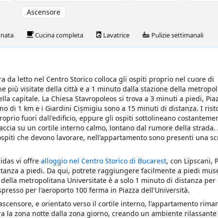
Ascensore
onata
Cucina completa
Lavatrice
Pulizie settimanali
da letto nel Centro Storico colloca gli ospiti proprio nel cuore di
he più visitate della città e a 1 minuto dalla stazione della metropo
lla capitale. La Chiesa Stavropoleos si trova a 3 minuti a piedi, Pia
 di 1 km e i Giardini Cișmigiu sono a 15 minuti di distanza. I risto
roprio fuori dall'edificio, eppure gli ospiti sottolineano costanteme
faccia su un cortile interno calmo, lontano dal rumore della strada.
li ospiti che devono lavorare, nell'appartamento sono presenti una sc
idas vi offre
alloggio nel Centro Storico di Bucarest
, con Lipscani, 
distanza a piedi. Da qui, potrete raggiungere facilmente a piedi mus
 della metropolitana Universitate è a solo 1 minuto di distanza per
espresso per l'aeroporto 100 ferma in Piazza dell'Università.
n ascensore, e orientato verso il cortile interno, l'appartamento rim
ara la zona notte dalla zona giorno, creando un ambiente rilassant