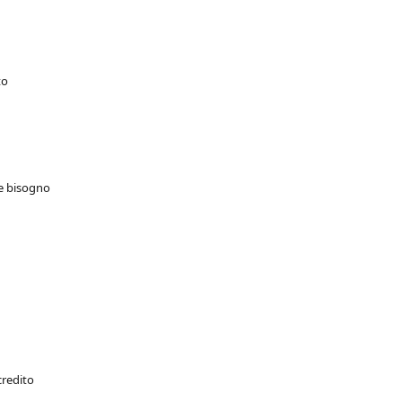
to
te bisogno
credito