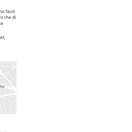
o facili
ro che di
ia
rt,