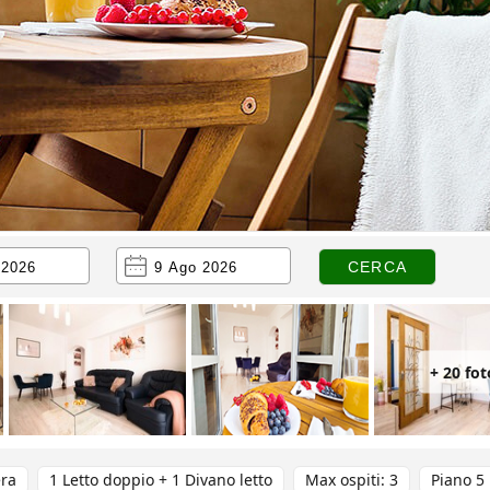
+ 20 fot
ra
1 Letto doppio + 1 Divano letto
Max ospiti: 3
Piano 5