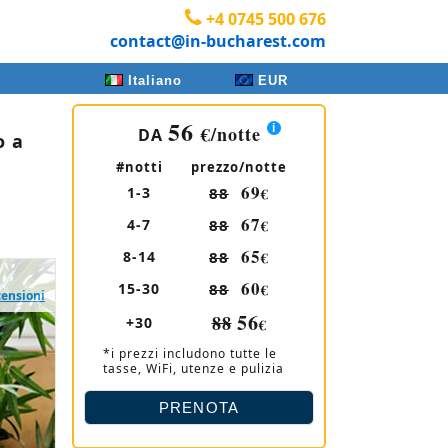
+4 0745 500 676
contact@in-bucharest.com
Italiano
EUR
56
€
/notte
DA
o a
#notti
prezzo/notte
69
1-3
88
€
67
4-7
88
€
65
8-14
88
€
60
15-30
88
€
censioni
56
88
+30
€
*i prezzi includono tutte le
tasse, WiFi, utenze e pulizia