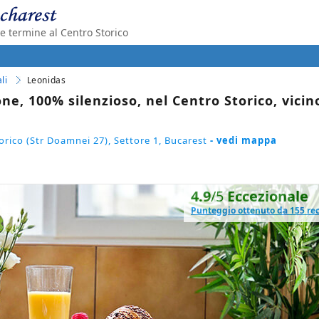
 termine al Centro Storico
li
Leonidas
, 100% silenzioso, nel Centro Storico, vicin
rico (Str Doamnei 27), Settore 1, Bucarest
- vedi mappa
4.9
/5
Eccezionale
Punteggio ottenuto da 155 re