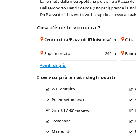
La fermata della metropolitana più vicina è Piazza dell
Dall'aeroporto Henri Coanda (Otopeni) prende l'autobu
Da Piazza dell'Università voi ha rapido accesso a qualsi
Cosa c'è nelle vicinanze?
Centro città/Piazza dell'Università
249 m
Citta
Supermercato
249 m
Banc
+vedi di più
I servizi più amati dagli ospiti
WiFi gratuito
Pulizie settimanali
Smart TV 42' via cavo
Tostapane
Microonde