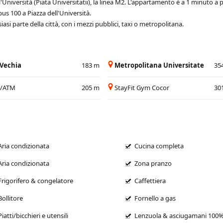
'Università (Piata Universitatii), la linea M2. L'appartamento è a 1 minuto a p
s 100 a Piazza dell'Università.
asi parte della città, con i mezzi pubblici, taxi o metropolitana.
 Vechia
183 m
Metropolitana Universitate
35
a/ATM
205 m
StayFit Gym Cocor
30
Aria condizionata
Cucina completa
Aria condizionata
Zona pranzo
Frigorifero & congelatore
Caffettiera
Bollitore
Fornello a gas
Piatti/bicchieri e utensili
Lenzuola & asciugamani 100