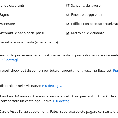
Tende oscuranti
Scrivania da lavoro
Bagno
Finestre doppi vetri
Ascensore
Edificio con accesso securizza
Ristoranti e bar a pochi passi
Metro nelle vicinanze
Cassaforte su richiesta (a pagamento)
'aeroporto può essere organizzato su richiesta. Si prega di specificare se ave
.
Più dettagli...
n e self check-out disponibili per tutti gli
appartamenti vacanza Bucarest
.
Più
isponibile nelle vicinanze.
Più dettagli...
 bambini di 4 anni e oltre sono considerati adulti in questa struttura. Culla e
ro comportare un costo aggiuntivo.
Più dettagli...
d e Visai. Senza supplementi. Fateci sapere se volete pagare con carta di 