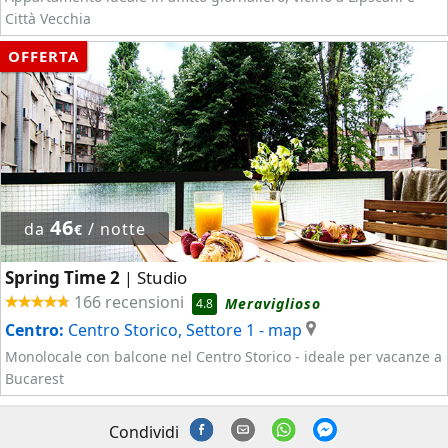
Città Vecchia
OFFERTA
46
da
/ notte
€
Spring Time 2
Studio
|
166 recensioni
Meraviglioso
4.8
Centro:
Centro Storico, Settore 1
- map
Monolocale con balcone nel Centro Storico - ideale per vacanze a
Bucarest
Condividi