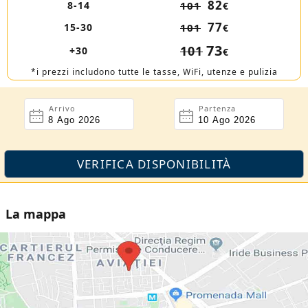
82
8-14
101
€
77
15-30
101
€
73
101
+30
€
*i prezzi includono tutte le tasse, WiFi, utenze e pulizia
Arrivo
Partenza
La mappa