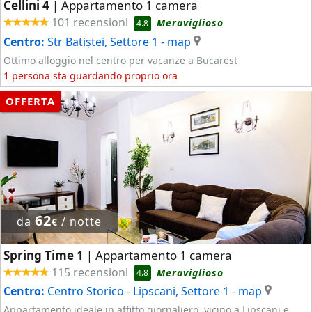
Cellini 4
Appartamento 1 camera
|
101 recensioni
Meraviglioso
4.8
Centro:
Str Batiștei, Settore 1
- map
Ottimo alloggio nel centro per vacanze a Bucarest
1 persona sta guardando proprio ora
OFFERTA
62
da
/ notte
€
Spring Time 1
Appartamento 1 camera
|
115 recensioni
Meraviglioso
4.8
Centro:
Centro Storico - Lipscani, Settore 1
- map
Appartamento ideale in affitto giornaliero, vicino a Lipscani e