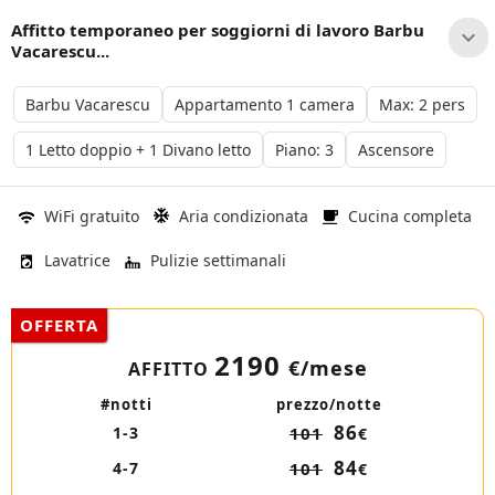
Affitto temporaneo per soggiorni di lavoro Barbu
Vacarescu...
Barbu Vacarescu
Appartamento 1 camera
Max: 2 pers
1 Letto doppio + 1 Divano letto
Piano: 3
Ascensore
WiFi gratuito
Aria condizionata
Cucina completa
Lavatrice
Pulizie settimanali
OFFERTA
2190
€/mese
AFFITTO
#notti
prezzo/notte
86
1-3
101
€
84
4-7
101
€