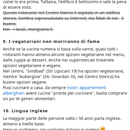
come lo era prima. Tuttavia, l'edificio è bellissimo e vale la pena
di essere visto.
Questo ristorante nel Centro Storico è ospitato in un edificio
storico. Sembra sopravvalutato su Internet, ma fidati di noi - è
buono.
Noi - i locali, mangiamo lì.
9. I vegetariani non moriranno di fame
Anche se la cucina rumena si basa sulla carne, quasi tutti i
ristoranti hanno almeno alcune opzioni vegetariane nel menu,
dalle zuppe ai dessert. Anche nei supermercati troverete
opzioni vegetariane e vegane.
Nel centro, "Sindbad" (Str Lipscani 19) ha opzioni vegetariane,
mentre "Aubergine" (Str. Smardan 33, nel Centro Storico) ha
buone opzioni vegane.
Puoi cucinare a casa, da sempre
nostri appartementi
alberghieri
avere cucine "pronte per cucinare", basta comprare
un po 'di generi alimentari.
10. Lingua inglese
La maggior parte delle persone sotto i 50 anni parla inglese,
almeno a livello base.
Nessun problema, noi parliamo italiano e inglese