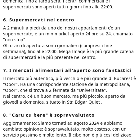
domenica, fino a tarda sera. I centri commerciali e i
supermercati sono aperti tutti i giorni fino alle 22:00.
6. Supermercati nel centro
A 2 minuti a piedi da uno dei nostri appartamenti c'è un
supermercato, e un minimarket aperto 24 ore su 24, chiamato
"non stop".
Gli orari di apertura sono giornalieri (compresi i fine
settimana), fino alle 22:00. Mega Image è la più grande catena
di supermercati e la più presente nel centro.
7. I mercati alimentari all'aperto sono fantastici
Il mercato più autentico, più vecchio e più grande di Bucarest è
"Obor". Ha una corrispondente stazione della metropolitana,
"Obor", che si trova a 2 fermate da "Universitate".
Nel centro, c'è un buon mercato, ma più piccolo, aperto da
giovedì a domenica, situato in Str. Edgar Quiet .
8. "Caru cu bere" è sopravvalutato
Aggiornamento: Siamo tornati ad agosto 2024 e abbiamo
cambiato opinione: è sopravvalutato, molto costoso, con un
servizio pessimo e molto lento. Il cibo non è più così delizioso