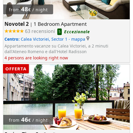
48
from
€
/ night
Novotel 2
1 Bedroom Apartment
|
63 recensioni
Eccezionale
5
Centro:
Calea Victoriei, Sector 1
- mappa
Appartamento vacanze su Calea Victoriei, a 2 minuti
dall'Ateneo Romeno e dall'Hotel Radisson
4 persons are looking right now
OFFERTA
46
from
€
/ night