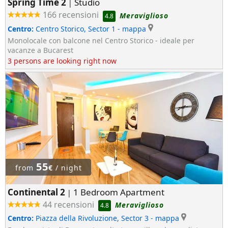
Spring Time 2
Studio
|
166 recensioni
Meraviglioso
4.8
Centro:
Centro Storico, Sector 1
- mappa
Monolocale con balcone nel Centro Storico - ideale per
vacanze a Bucarest
3 persons are looking right now
55
from
€
/ night
Continental 2
1 Bedroom Apartment
|
44 recensioni
Meraviglioso
4.8
Centro:
Piazza della Rivoluzione, Sector 3
- mappa