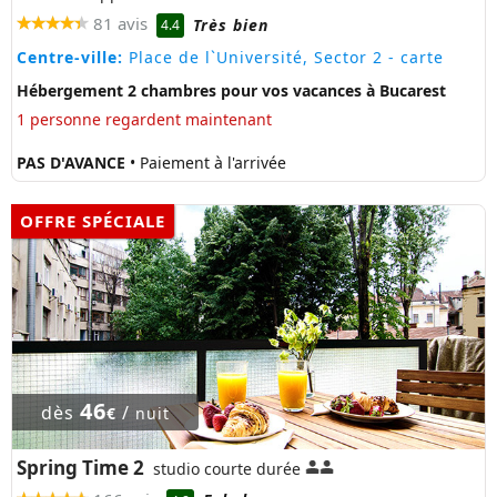
81 avis
Très bien
4.4
Centre-ville:
Place de l`Université, Sector 2
- carte
Hébergement 2 chambres pour vos vacances à Bucarest
1 personne regardent maintenant
PAS D'AVANCE
• Paiement à l'arrivée
OFFRE SPÉCIALE
46
dès
/
€
nuit
Spring Time 2
studio courte durée