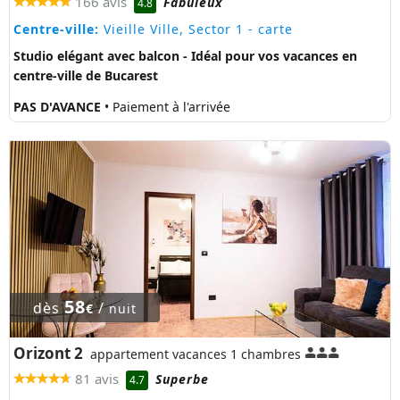
166 avis
Fabuleux
4.8
Centre-ville:
Vieille Ville, Sector 1
- carte
Studio elégant avec balcon - Idéal pour vos vacances en
centre-ville de Bucarest
PAS D'AVANCE
• Paiement à l'arrivée
58
dès
/
€
nuit
Orizont 2
appartement vacances 1 chambres
81 avis
Superbe
4.7