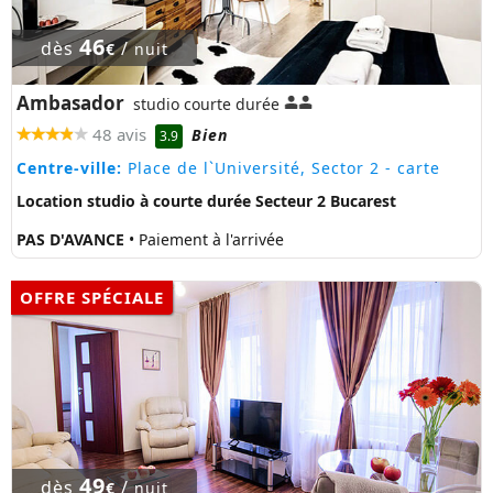
46
dès
/
€
nuit
Ambasador
studio courte durée
48 avis
Bien
3.9
Centre-ville:
Place de l`Université, Sector 2
- carte
Location studio à courte durée Secteur 2 Bucarest
PAS D'AVANCE
• Paiement à l'arrivée
OFFRE SPÉCIALE
49
dès
/
€
nuit