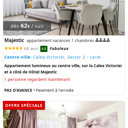
62
dès
/
€
nuit
Majestic
appartement vacances 1 chambres
68 avis
Fabuleux
4.8
Centre-ville:
Calea Victoriei, Sector 2
- carte
Appartement lumineux au centre ville, sur la Calea Victoriei
et à côté de Hôtel Majestic
1 personne regardent maintenant
PAS D'AVANCE
• Paiement à l'arrivée
OFFRE SPÉCIALE